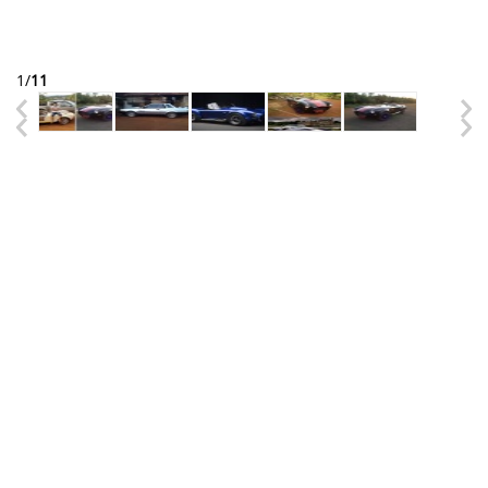
1
/
11