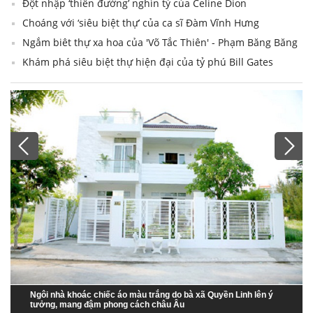
Đột nhập ‘thiên đường’ nghìn tỷ của Celine Dion
Choáng với ‘siêu biệt thự’ của ca sĩ Đàm Vĩnh Hưng
Ngắm biêt thự xa hoa của 'Võ Tắc Thiên' - Phạm Băng Băng
Khám phá siêu biệt thự hiện đại của tỷ phú Bill Gates
1
/
10
Ngôi nhà khoác chiếc áo màu trắng do bà xã Quyền Linh lên ý
tưởng, mang đậm phong cách châu Âu