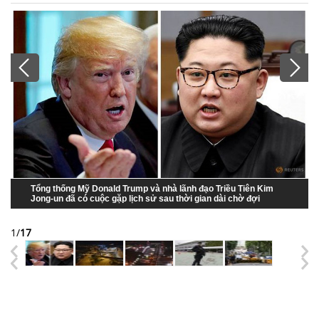
Tổng thống Mỹ Donald Trump và nhà lãnh đạo Triều Tiên Kim
Jong-un đã có cuộc gặp lịch sử sau thời gian dài chờ đợi
1
/
17