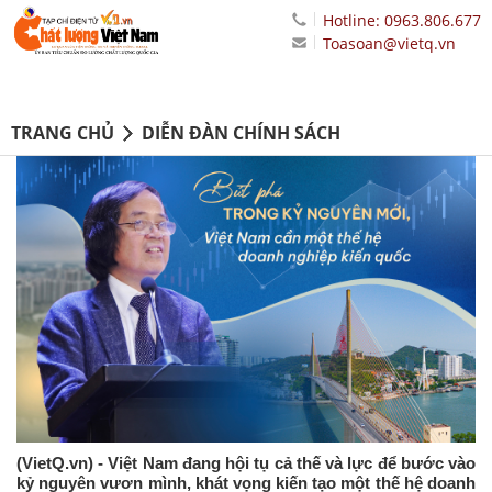
Hotline: 0963.806.677
Toasoan@vietq.vn
TRANG CHỦ
DIỄN ĐÀN CHÍNH SÁCH
(VietQ.vn) - Việt Nam đang hội tụ cả thế và lực để bước vào
kỷ nguyên vươn mình, khát vọng kiến tạo một thế hệ doanh