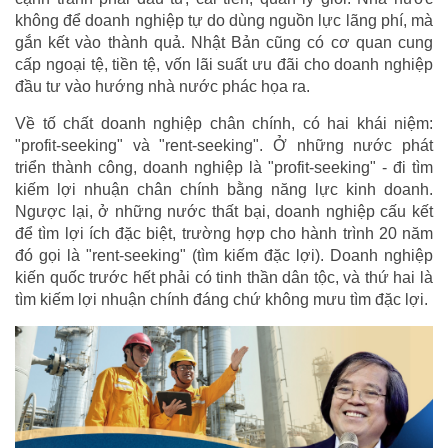
không để doanh nghiệp tự do dùng nguồn lực lãng phí, mà
gắn kết vào thành quả. Nhật Bản cũng có cơ quan cung
cấp ngoại tệ, tiền tệ, vốn lãi suất ưu đãi cho doanh nghiệp
đầu tư vào hướng nhà nước phác họa ra.
Về tố chất doanh nghiệp chân chính, có hai khái niệm:
"profit-seeking" và "rent-seeking". Ở những nước phát
triển thành công, doanh nghiệp là "profit-seeking" - đi tìm
kiếm lợi nhuận chân chính bằng năng lực kinh doanh.
Ngược lại, ở những nước thất bại, doanh nghiệp cấu kết
để tìm lợi ích đặc biệt, trường hợp cho hành trình 20 năm
đó gọi là "rent-seeking" (tìm kiếm đặc lợi). Doanh nghiệp
kiến quốc trước hết phải có tinh thần dân tộc, và thứ hai là
tìm kiếm lợi nhuận chính đáng chứ không mưu tìm đặc lợi.