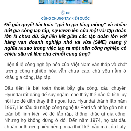
Để giải quyết bài toán "giá trị gia tăng mỏng" và chấm
dứt gia công lắp ráp, sự vươn lên của một vài tập đoàn
lớn là chưa đủ. Sự liên kết giữa các tập đoàn lớn với
hàng vạn doanh nghiệp nhỏ và vừa (SME) mang ý
nghĩa ra sao trong việc tạo ra một nền công nghiệp có
chiều sâu và làm chủ chuỗi cung ứng?
Hiện tỉ lệ công nghiệp hóa của Việt Nam vẫn thấp và chất
lượng công nghiệp hóa vẫn chưa cao, chủ yếu nằm ở
khâu gia công, lắp ráp.
Đầu tiên là bài toán thoát bẫy gia công, câu chuyện
Hyundai rất đáng để suy ngẫm, cho thấy thế nào là tích lũy
nội lực để dần thay thế ngoại lực. Hyundai thành lập năm
1967, lúc đầu du nhập công nghệ từ Ford và nhập gần như
toàn bộ linh kiện về để lắp ráp, không khác gì gia công.
Nhưng họ không dừng ở đó. Đến năm 1974, họ bắt đầu
chuẩn bị thương hiệu riêng: mua thiết kế mẫu mã của Italy,