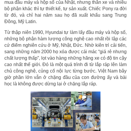
mua đầu máy và hộp số của Nhật, nhưng thân xe và nhiều
bộ phận khác thì tự thiết kế, tự sản xuất. Chiếc Pony ra đời
từ đó, và chỉ hai năm sau họ đã xuất khẩu sang Trung
Đông, Mỹ Latin.
Từ thập niên 1990, Hyundai tự làm lấy đầu máy và hộp số,
những bộ phận hàm lượng công nghệ cao nhất rồi lập các
cứ điểm nghiên cứu ở Mỹ, Nhật, Đức. Nhờ kiên trì cải tiến,
sang những năm 2000 họ xóa được cái mác “giá rẻ nhưng
chất lượng thấp”, lọt vào hàng những hãng xe có độ tin cậy
cao nhất thế giới. Đó là một quá trình đi từ lắp ráp lên làm
chủ công nghệ, củng cố nội lực từng bước. Việt Nam bây
giờ phần lớn vẫn ở chặng đầu của con đường ấy và bài
học là không được dừng lại ở chặng lắp ráp.