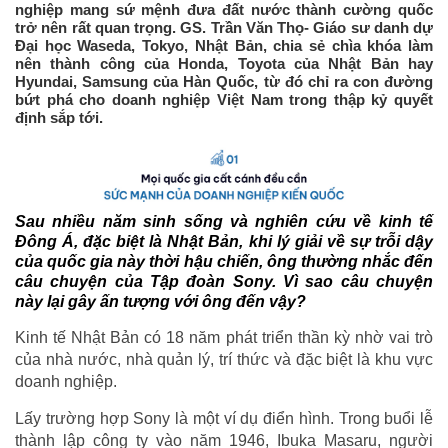
nghiệp mang sứ mệnh đưa đất nước thành cường quốc
trở nên rất quan trọng. GS. Trần Văn Thọ- Giáo sư danh dự
Đại học Waseda, Tokyo, Nhật Bản, chia sẻ chìa khóa làm
nên thành công của Honda, Toyota của Nhật Bản hay
Hyundai, Samsung của Hàn Quốc, từ đó chỉ ra con đường
bứt phá cho doanh nghiệp Việt Nam trong thập kỷ quyết
định sắp tới.
Sau nhiều năm sinh sống và nghiên cứu về kinh tế
Đông Á, đặc biệt là Nhật Bản, khi lý giải về sự trỗi dậy
của quốc gia này thời hậu chiến, ông thường nhắc đến
câu chuyện của Tập đoàn Sony. Vì sao câu chuyện
này lại gây ấn tượng với ông đến vậy?
Kinh tế Nhật Bản có 18 năm phát triển thần kỳ nhờ vai trò
của nhà nước, nhà quản lý, trí thức và đặc biệt là khu vực
doanh nghiệp.
Lấy trường hợp Sony là một ví dụ điển hình. Trong buổi lễ
thành lập công ty vào năm 1946, Ibuka Masaru, người