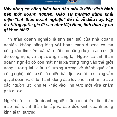
Vậy động cơ cống hiến ban đầu mới là điều định hình
nên một doanh nghiệp. Giáo sư thường dùng khái
niệm "tinh thần doanh nghiệp" để nói về điều này. Vậy
ở những quốc gia đi sau như Việt Nam, tinh thần ấy có
gì khác biệt?
Tinh thần doanh nghiệp là tính tiến thủ của nhà doanh
nghiệp, không bằng lòng với hoàn cảnh đương có mà
xông xáo tìm kiếm và nắm bắt cho bằng được các cơ hội
do công nghệ và thị trường mang lại. Người có tinh thần
doanh nghiệp có con mắt nhìn xa trông rộng vào thế giới
trong tương lai, giàu trí tưởng tượng về thành quả của
công nghệ, biết là sẽ có nhiều bất định và rủi ro nhưng vẫn
quyết đoán và đi tới hành động đầu tư, phối trí nhân lực và
các nguồn lực kinh tế khác vào lĩnh vực mới vừa khám
phá được.
Người có tinh thần doanh nghiệp cần có chí lớn, tinh thần
mạo hiểm, tinh thần tự lập và đạo đức kinh doanh trong
kinh tế thị trường.