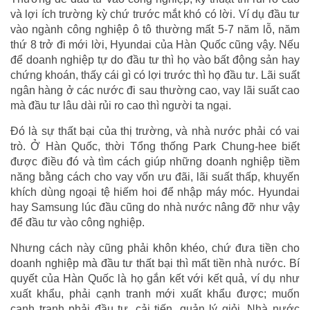
và lợi ích trường kỳ chứ trước mắt khó có lời. Ví dụ đầu tư
vào ngành công nghiệp ô tô thường mất 5-7 năm lỗ, năm
thứ 8 trở đi mới lời, Hyundai của Hàn Quốc cũng vậy. Nếu
để doanh nghiệp tự do đầu tư thì họ vào bất động sản hay
chứng khoán, thấy cái gì có lợi trước thì họ đầu tư. Lãi suất
ngân hàng ở các nước đi sau thường cao, vay lãi suất cao
mà đầu tư lâu dài rủi ro cao thì người ta ngại.
Đó là sự thất bại của thị trường, và nhà nước phải có vai
trò. Ở Hàn Quốc, thời Tổng thống Park Chung-hee biết
được điều đó và tìm cách giúp những doanh nghiệp tiềm
năng bằng cách cho vay vốn ưu đãi, lãi suất thấp, khuyến
khích dùng ngoại tệ hiếm hoi để nhập máy móc. Hyundai
hay Samsung lúc đầu cũng do nhà nước nâng đỡ như vậy
để đầu tư vào công nghiệp.
Nhưng cách này cũng phải khôn khéo, chứ đưa tiền cho
doanh nghiệp mà đầu tư thất bại thì mất tiền nhà nước. Bí
quyết của Hàn Quốc là họ gắn kết với kết quả, ví dụ như
xuất khẩu, phải cạnh tranh mới xuất khẩu được; muốn
cạnh tranh phải đầu tư, cải tiến, quản lý giỏi. Nhà nước