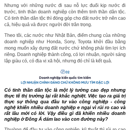
Nhưng với những nước đi sau nỗ lực đuổi kịp nước đi
trước, tinh thần doanh nghiệp còn thêm tinh thần dân tộc.
Có tinh thần dân tộc thì đóng góp cho đất nước trở nên cao
cả, hiệu quả và được người đời trân trọng.
Theo tôi, các nước như Nhật Bản, điểm chung của những
doanh nghiệp như Honda, Sony, Toyota khởi đầu bằng
mong muốn xây dựng đất nước chứ không phải tìm lợi ích
riêng. Doanh nghiệp thành công, có lợi nhuận, người sáng
lập giàu có, có địa vị xã hội, nhưng đó chỉ là kết quả.
Có tinh thần dân tộc là một lý tưởng cao đẹp nhưng
thực tế thị trường lại rất khắc nghiệt. Việc tạo ra giá trị
thực sự thông qua đầu tư vào công nghiệp - công
nghệ khiến nhiều doanh nghiệp e ngại vì rủi ro cao và
rất lâu mới có lời. Vậy điều gì đã khiến nhiều doanh
nghiệp ở Đông Á dám lao vào con đường này?
Thường để đầu tư vào công nghiệp, kỹ thuật thì rủi ro cao