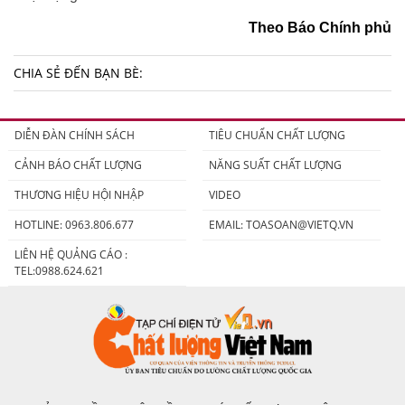
Theo Báo Chính phủ
CHIA SẺ ĐẾN BẠN BÈ:
DIỄN ĐÀN CHÍNH SÁCH
TIÊU CHUẨN CHẤT LƯỢNG
CẢNH BÁO CHẤT LƯỢNG
NĂNG SUẤT CHẤT LƯỢNG
THƯƠNG HIỆU HỘI NHẬP
VIDEO
HOTLINE: 0963.806.677
EMAIL:
TOASOAN@VIETQ.VN
LIÊN HỆ QUẢNG CÁO :
TEL:0988.624.621