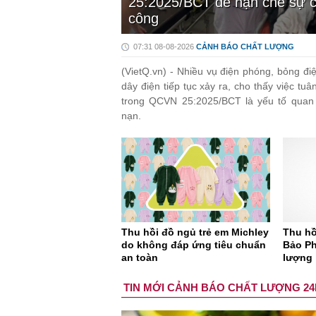
25:2025/BCT để hạn chế sự cố
công
07:31 08-08-2026
CẢNH BÁO CHẤT LƯỢNG
(VietQ.vn) - Nhiều vụ điện phóng, bỏng đi
dây điện tiếp tục xảy ra, cho thấy việc tuâ
trong QCVN 25:2025/BCT là yếu tố quan 
nạn.
Thu hồi đồ ngủ trẻ em Michley
Thu hồ
do không đáp ứng tiêu chuẩn
Bảo Ph
an toàn
lượng
TIN MỚI CẢNH BÁO CHẤT LƯỢNG 24