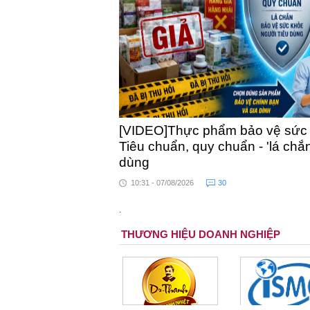
[VIDEO]Thực phẩm bảo vệ sức kh
Tiêu chuẩn, quy chuẩn - 'lá chắ
dùng
10:31 - 07/08/2026
30
.
THƯƠNG HIỆU DOANH NGHIỆP