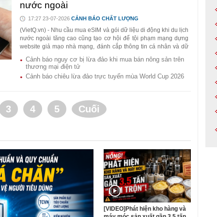
nước ngoài
17:27 23-07-2026
CẢNH BÁO CHẤT LƯỢNG
(VietQ.vn) - Nhu cầu mua eSIM và gói dữ liệu di động khi du lịch
nước ngoài tăng cao cũng tạo cơ hội để tội phạm mạng dựng
website giả mạo nhà mạng, đánh cắp thông tin cá nhân và dữ
liệu thanh toán.
Cảnh báo nguy cơ bị lừa đảo khi mua bán nông sản trên
thương mại điện tử
Cảnh báo chiêu lừa đảo trực tuyến mùa World Cup 2026
3
4
5
Cuối
[VIDEO]Phát hiện kho hàng và
máy móc sản xuất gần 3,5 tấn