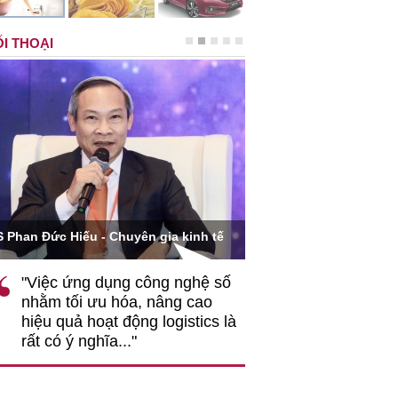
I THOẠI
Ông Hoàng Quang Phòn
S Phan Đức Hiếu - Chuyên gia kinh tế
VCCI
"Việc ứng dụng công nghệ số
""Theo tôi, cần 
nhằm tối ưu hóa, nâng cao
gốc rễ về nhận
hiệu quả hoạt động logistics là
nghiệp cần coi
rất có ý nghĩa..."
động hài hoà là
triển..."