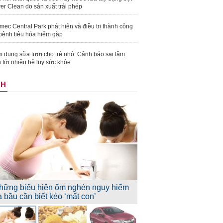
er Clean do sản xuất trái phép
mec Central Park phát hiện và điều trị thành công
bệnh tiêu hóa hiếm gặp
 dụng sữa tươi cho trẻ nhỏ: Cảnh báo sai lầm
 tới nhiều hệ lụy sức khỏe
NH
hững biểu hiện ốm nghén nguy hiểm
à bầu cần biết kẻo ‘mất con’