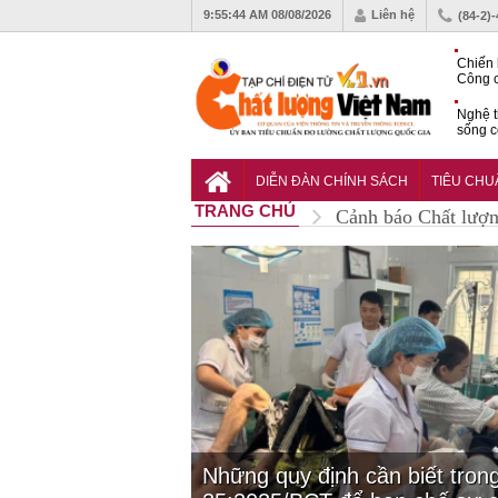
9:55:46 AM
08/08/2026
Liên hệ
(84-2)
Chiến 
Công c
hạn ch
Nghệ t
sống c
Vì sao
gia đố
DIỄN ĐÀN CHÍNH SÁCH
TIÊU CH
TRANG CHỦ
Cảnh báo Chất lượ
Những quy định cần biết tro