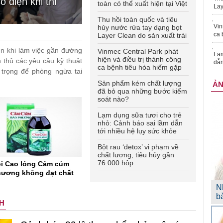
 điện khi thi
toàn có thể xuất hiện tại Việt
Lay
Nam
Thu hồi toàn quốc và tiêu
Vin
hủy nước rửa tay dạng bọt
ca 
Layer Clean do sản xuất trái
phép
ện khi làm việc gần đường
Vinmec Central Park phát
Lạm
hiện và điều trị thành công
n thủ các yêu cầu kỹ thuật
dẫn
ca bệnh tiêu hóa hiếm gặp
trọng để phòng ngừa tai
Sản phẩm kém chất lượng
Ả
đã bỏ qua những bước kiểm
soát nào?
Lạm dụng sữa tươi cho trẻ
nhỏ: Cảnh báo sai lầm dẫn
tới nhiều hệ lụy sức khỏe
Bột rau ‘detox’ vi phạm về
chất lượng, tiêu hủy gần
76.000 hộp
i Cao lỏng Cảm cúm
ương không đạt chất
N
b
H