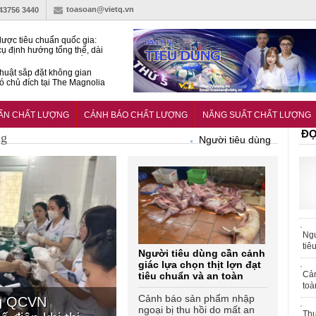
toasoan@vietq.vn
-43756 3440
lược tiêu chuẩn quốc gia:
ụ định hướng tổng thể, dài
o hoạt động tiêu chuẩn
huật sắp đặt không gian
ó chủ đích tại The Magnolia
 Ghana siết tiêu chuẩn quốc
i với xe cũ nhập khẩu?
UẨN CHẤT LƯỢNG
CẢNH BÁO CHẤT LƯỢNG
NĂNG SUẤT CHẤT LƯỢNG
ĐỌ
ng
Người tiêu dùng
Ngư
tiê
Người tiêu dùng cần cảnh
giác lựa chọn thịt lợn đạt
Cả
tiêu chuẩn và an toàn
toà
Cảnh báo sản phẩm nhập
ng QCVN
ngoại bị thu hồi do mất an
Thu