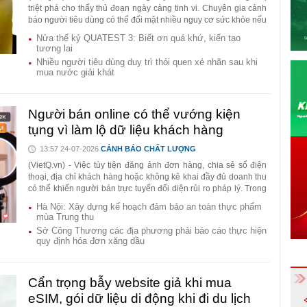
triệt phá cho thấy thủ đoạn ngày càng tinh vi. Chuyên gia cảnh
báo người tiêu dùng có thể đối mặt nhiều nguy cơ sức khỏe nếu
sử dụng sản phẩm không rõ nguồn gốc.
Nửa thế kỷ QUATEST 3: Biết ơn quá khứ, kiến tạo
tương lai
Nhiều người tiêu dùng duy trì thói quen xé nhãn sau khi
mua nước giải khát
Người bán online có thể vướng kiện
tụng vì làm lộ dữ liệu khách hàng
13:57 24-07-2026
CẢNH BÁO CHẤT LƯỢNG
(VietQ.vn) - Việc tùy tiện đăng ảnh đơn hàng, chia sẻ số điện
thoại, địa chỉ khách hàng hoặc không kê khai đầy đủ doanh thu
có thể khiến người bán trực tuyến đối diện rủi ro pháp lý. Trong
khi đó, quy định mới cũng siết trách nhiệm của nền tảng thương
Hà Nội: Xây dựng kế hoạch đảm bảo an toàn thực phẩm
mại điện tử và KOL/KOC.
mùa Trung thu
Sở Công Thương các địa phương phải báo cáo thực hiện
quy định hóa đơn xăng dầu
Cẩn trọng bẫy website giả khi mua
eSIM, gói dữ liệu di động khi đi du lịch