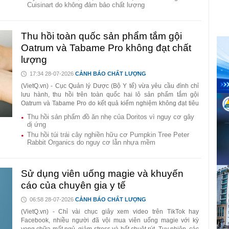
Cuisinart do không đảm bảo chất lượng
Thu hồi toàn quốc sản phẩm tắm gội
Oatrum và Tabame Pro không đạt chất
lượng
17:34 28-07-2026
CẢNH BÁO CHẤT LƯỢNG
(VietQ.vn) - Cục Quản lý Dược (Bộ Y tế) vừa yêu cầu đình chỉ
lưu hành, thu hồi trên toàn quốc hai lô sản phẩm tắm gội
Oatrum và Tabame Pro do kết quả kiểm nghiệm không đạt tiêu
chuẩn chất lượng về giới hạn vi sinh vật.
Thu hồi sản phẩm đồ ăn nhẹ của Doritos vì nguy cơ gây
dị ứng
Thu hồi túi trái cây nghiền hữu cơ Pumpkin Tree Peter
Rabbit Organics do nguy cơ lẫn nhựa mềm
Sử dụng viên uống magie và khuyến
cáo của chuyên gia y tế
06:58 28-07-2026
CẢNH BÁO CHẤT LƯỢNG
(VietQ.vn) - Chỉ vài chục giây xem video trên TikTok hay
Facebook, nhiều người đã vội mua viên uống magie với kỳ