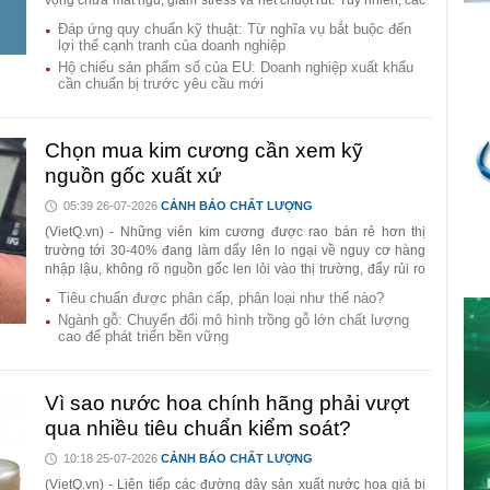
vọng chữa mất ngủ, giảm stress và hết chuột rút. Tuy nhiên, các
chuyên gia cảnh báo đây không phải là "thần dược" và việc tự ý
Đáp ứng quy chuẩn kỹ thuật: Từ nghĩa vụ bắt buộc đến
sử dụng có thể gây nhiều rủi ro cho sức khỏe.
lợi thế cạnh tranh của doanh nghiệp
Hộ chiếu sản phẩm số của EU: Doanh nghiệp xuất khẩu
cần chuẩn bị trước yêu cầu mới
Chọn mua kim cương cần xem kỹ
nguồn gốc xuất xứ
05:39 26-07-2026
CẢNH BÁO CHẤT LƯỢNG
(VietQ.vn) - Những viên kim cương được rao bán rẻ hơn thị
trường tới 30-40% đang làm dấy lên lo ngại về nguy cơ hàng
nhập lậu, không rõ nguồn gốc len lỏi vào thị trường, đẩy rủi ro
về phía người tiêu dùng.
Tiêu chuẩn được phân cấp, phân loại như thế nào?
Ngành gỗ: Chuyển đổi mô hình trồng gỗ lớn chất lượng
cao để phát triển bền vững
Vì sao nước hoa chính hãng phải vượt
qua nhiều tiêu chuẩn kiểm soát?
10:18 25-07-2026
CẢNH BÁO CHẤT LƯỢNG
(VietQ.vn) - Liên tiếp các đường dây sản xuất nước hoa giả bị