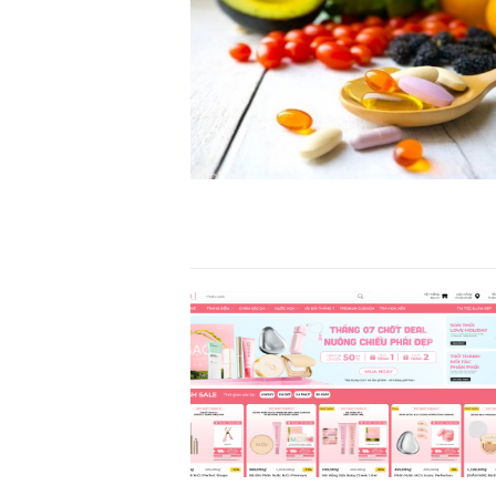
TS. Nguyễn Đức Độ - Ph
Viện Kinh tế Tài chính
"Có rất nhiều vi
ngay từ bây giờ 
đang được tiến
đầu tư cho kho
nghệ; ban hành
khuyến khích đổ