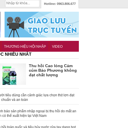
Hotline:
0963.806.677
THƯƠNG HIỆU HỘI NHẬP
VIDEO
C NHIỀU NHẤT
Thu hồi Cao lỏng Cảm
cúm Bảo Phương không
đạt chất lượng
ời tiêu dùng cần cảnh giác lựa chọn thịt lợn đạt
u chuẩn và an toàn
nh báo sản phẩm nhập ngoại bị thu hồi do mất an
n có thể xuất hiện tại Việt Nam
 hồi toàn quốc và tiêu hủy nước rửa tay dạng bọt