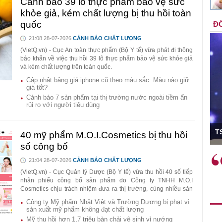
Cảnh báo 39 lô thực phẩm bảo vệ sức
khỏe giả, kém chất lượng bị thu hồi toàn
quốc
ĐỐ
21:08 28-07-2026
CẢNH BÁO CHẤT LƯỢNG
(VietQ.vn) - Cục An toàn thực phẩm (Bộ Y tế) vừa phát đi thông
báo khẩn về việc thu hồi 39 lô thực phẩm bảo vệ sức khỏe giả
và kém chất lượng trên toàn quốc.
Cập nhật bảng giá iphone cũ theo màu sắc: Màu nào giữ
giá tốt?
Cảnh báo 7 sản phẩm tại thị trường nước ngoài tiềm ẩn
rủi ro với người tiêu dùng
ó Viện trưởng
T
40 mỹ phẩm M.O.I.Cosmetics bị thu hồi
số công bố
ệc phải làm
Việc sử dụng hiệu quả chính
21:04 28-07-2026
CẢNH BÁO CHẤT LƯỢNG
và trên thực tế
sách tài khóa không chỉ mang ý
(VietQ.vn) - Cục Quản lý Dược (Bộ Y tế) vừa thu hồi 40 số tiếp
 hành như tăng
nghĩa hỗ trợ ngắn hạn mà còn
nhận phiếu công bố sản phẩm do Công ty TNHH M.O.I
a học công
Cosmetics chịu trách nhiệm đưa ra thị trường, cùng nhiều sản
đóng vai trò tạo nền tảng cho
phẩm mang nhãn Bio Organic, Shiseido và các thương hiệu
 các cơ chế
tăng trưởng bền vững dài hạn.
Công ty Mỹ phẩm Nhật Việt và Trường Dương bị phạt vì
quen thuộc khác.
sản xuất mỹ phẩm không đạt chất lượng
i mới sáng tạo,
Mỹ thu hồi hơn 1,7 triệu bàn chải vệ sinh vỉ nướng