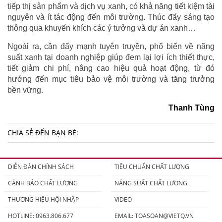
tiếp thị sản phẩm và dịch vụ xanh, có khả năng tiết kiệm tài
nguyên và ít tác động đến môi trường. Thúc đẩy sáng tạo
thông qua khuyến khích các ý tưởng và dự án xanh…
Ngoài ra, cần đẩy mạnh tuyên truyền, phổ biến về năng
suất xanh tại doanh nghiệp giúp đem lại lợi ích thiết thực,
tiết giảm chi phí, nâng cao hiệu quả hoạt động, từ đó
hướng đến mục tiêu bảo vệ môi trường và tăng trưởng
bền vững.
Thanh Tùng
CHIA SẺ ĐẾN BẠN BÈ:
DIỄN ĐÀN CHÍNH SÁCH
TIÊU CHUẨN CHẤT LƯỢNG
CẢNH BÁO CHẤT LƯỢNG
NĂNG SUẤT CHẤT LƯỢNG
THƯƠNG HIỆU HỘI NHẬP
VIDEO
HOTLINE: 0963.806.677
EMAIL:
TOASOAN@VIETQ.VN