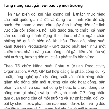
Tăng năng suất gắn với bảo vệ môi trường
Hiện nay, biến đổi khí hậu không chỉ là thách thức riêng
của một quốc gia mà đã và đang trở thành vấn đề cấp
bách trên phạm vi toàn cầu, gây ảnh hưởng đến các lĩnh
vực của đời sống xã hội. Mỗi quốc gia, tổ chức, cá nhân
cần có những hành động thiết thực nhằm ngăn chặn
những hệ quả từ biến đổi khí hậu. Theo đó, năng suất
xanh (Green Productivity - GP) được phát triển như một
chiến lược nhằm nâng cao năng suất gắn liền với bảo vệ
môi trường, hướng đến mục tiêu phát triển bền vững.
Theo Tổ chức Năng suất Châu Á (Asian Productivity
Organization, APO), GP kết hợp các giải pháp, công cụ, kỹ
thuật, công nghệ quản lý năng suất và môi trường nhằm
giảm tác động đến môi trường của các hoạt động, sản
phẩm và dịch vụ của một công ty hoặc tổ chức, đồng thời
nâng cao lợi nhuận và lợi thế cạnh tranh. GP công nhận
tầm quan trọng của cả môi trường và sự phát triển, đối với
bất kỳ chiến lược phát triển nào muốn được bền vững đều
cần tập trung vào chất lượng, lợi nhuận và môi trường.