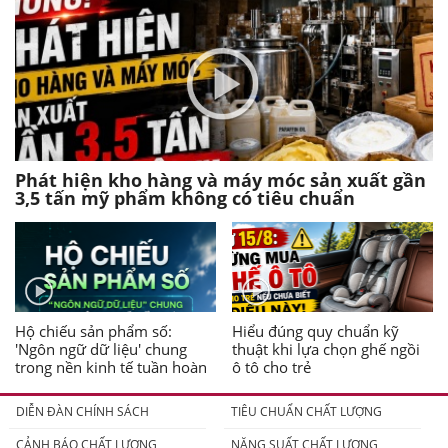
Phát hiện kho hàng và máy móc sản xuất gần
3,5 tấn mỹ phẩm không có tiêu chuẩn
Hộ chiếu sản phẩm số:
Hiểu đúng quy chuẩn kỹ
'Ngôn ngữ dữ liệu' chung
thuật khi lựa chọn ghế ngồi
trong nền kinh tế tuần hoàn
ô tô cho trẻ
DIỄN ĐÀN CHÍNH SÁCH
TIÊU CHUẨN CHẤT LƯỢNG
CẢNH BÁO CHẤT LƯỢNG
NĂNG SUẤT CHẤT LƯỢNG