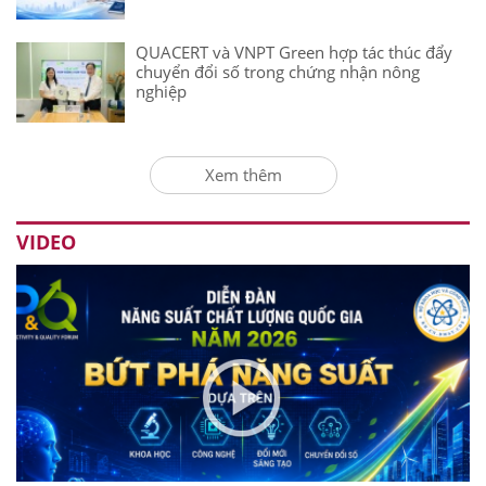
QUACERT và VNPT Green hợp tác thúc đẩy
chuyển đổi số trong chứng nhận nông
nghiệp
Xem thêm
VIDEO