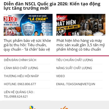
Diễn đàn NSCL Quốc gia 2026: Kiến tạo động
lực tăng trưởng mới
Thực phẩm bảo vệ sức khỏe
Phát hiện kho hàng và máy
giả bị thu hồi: Tiêu chuẩn,
móc sản xuất gần 3,5 tấn mỹ
quy chuẩn - 'lá chắn' bảo vệ
phẩm không có tiêu chuẩn
người tiêu dùng
DIỄN ĐÀN CHÍNH SÁCH
TIÊU CHUẨN CHẤT LƯỢNG
CẢNH BÁO CHẤT LƯỢNG
NĂNG SUẤT CHẤT LƯỢNG
THƯƠNG HIỆU HỘI NHẬP
VIDEO
HOTLINE: 0963.806.677
EMAIL:
TOASOAN@VIETQ.VN
LIÊN HỆ QUẢNG CÁO :
TEL:0988.624.621