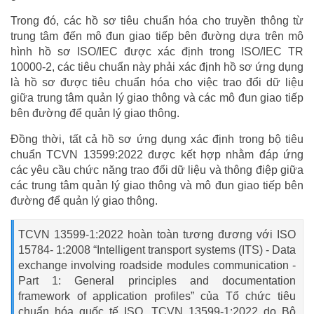
Trong đó, các hồ sơ tiêu chuẩn hóa cho truyền thông từ
trung tâm đến mô đun giao tiếp bên đường dựa trên mô
hình hồ sơ ISO/IEC được xác định trong ISO/IEC TR
10000-2, các tiêu chuẩn này phải xác định hồ sơ ứng dụng
là hồ sơ được tiêu chuẩn hóa cho việc trao đổi dữ liệu
giữa trung tâm quản lý giao thông và các mô đun giao tiếp
bên đường để quản lý giao thông.
Đồng thời, tất cả hồ sơ ứng dụng xác định trong bộ tiêu
chuẩn TCVN 13599:2022 được kết hợp nhằm đáp ứng
các yêu cầu chức năng trao đổi dữ liệu và thông điệp giữa
các trung tâm quản lý giao thông và mô đun giao tiếp bên
đường để quản lý giao thông.
TCVN 13599-1:2022 hoàn toàn tương đương với ISO
15784- 1:2008 “Intelligent transport systems (ITS) - Data
exchange involving roadside modules communication -
Part 1: General principles and documentation
framework of application profiles” của Tổ chức tiêu
chuẩn hóa quốc tế ISO. TCVN 13599-1:2022 do Bộ