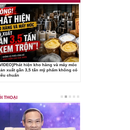
[VIDEO]Phát hiện kho hàng và máy móc
ản xuất gần 3,5 tấn mỹ phẩm không có
iêu chuẩn
I THOẠI