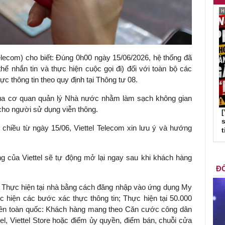
Telecom) cho biết: Đúng 0h00 ngày 15/06/2026, hệ thống đã
ể nhắn tin và thực hiện cuộc gọi đi) đối với toàn bộ các
ực thông tin theo quy định tại Thông tư 08.
 của cơ quan quản lý Nhà nước nhằm làm sạch không gian
 cho người sử dụng viễn thông.
s
chiều từ ngày 15/06, Viettel Telecom xin lưu ý và hướng
t
ng của Viettel sẽ tự động mở lại ngay sau khi khách hàng
ĐỐ
t: Thực hiện tại nhà bằng cách đăng nhập vào ứng dụng My
ực hiện các bước xác thực thông tin; Thực hiện tại 50.000
í trên toàn quốc: Khách hàng mang theo Căn cước công dân
el, Viettel Store hoặc điểm ủy quyền, điểm bán, chuỗi cửa