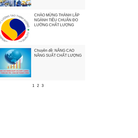
CHÀO MỪNG THÀNH LẬP
NGÀNH TIÊU CHUẨN ĐO
LƯỜNG CHẤT LƯỢNG
Chuyên đề: NÂNG CAO
NĂNG SUẤT CHẤT LƯỢNG
1
2
3