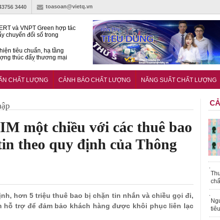
toasoan@vietq.vn
-43756 3440
RT và VNPT Green hợp tác
ẩy chuyển đổi số trong
 nhận nông nghiệp
hiện tiêu chuẩn, hạ tầng
ượng thúc đẩy thương mại
ng nghệ chiến lược
14380-1:2025 về máy
 di động
UẨN CHẤT LƯỢNG
CẢNH BÁO CHẤT LƯỢNG
NĂNG SUẤT CHẤT LƯỢNG
CẢ
hập
IM một chiều với các thuê bao
tin theo quy định của Thông
Thu
chấ
ịnh, hơn 5 triệu thuê bao bị chặn tin nhắn và chiều gọi đi,
Ngư
nh hỗ trợ để đảm bảo khách hàng được khôi phục liên lạc
tiê