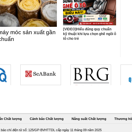
[VIDEO]Hiểu đúng quy chuẩn
máy móc sản xuất gần
kỹ thuật khi lựa chọn ghế ngồi ô
 chuẩn
tô cho trẻ
ẩn Chất lượng
Cảnh báo Chất lượng
Năng suất Chất lượng
Thương hi
 báo chí điện tử số: 125/GP-BVHTTDL cấp ngày 11 tháng 09 năm 2025