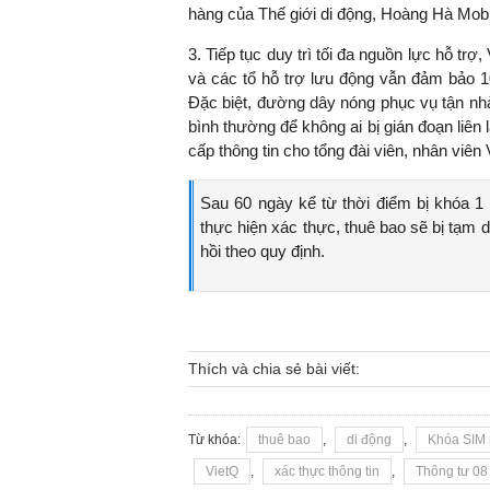
hàng của Thế giới di động, Hoàng Hà Mobi
3. Tiếp tục duy trì tối đa nguồn lực hỗ trợ
và các tổ hỗ trợ lưu động vẫn đảm bảo 1
TS. Nguyễn Đức Độ - Ph
Đặc biệt, đường dây nóng phục vụ tận nhà
Viện Kinh tế Tài chính
bình thường để không ai bị gián đoạn liê
cấp thông tin cho tổng đài viên, nhân viên
"Có rất nhiều vi
ngay từ bây giờ 
Sau 60 ngày kể từ thời điểm bị khóa 1
đang được tiến
thực hiện xác thực, thuê bao sẽ bị tạm d
đầu tư cho kho
hồi theo quy định.
nghệ; ban hành
khuyến khích đổ
khởi nghiệp..."
Thích và chia sẻ bài viết:
Từ khóa:
thuê bao
,
di động
,
Khóa SIM 
VietQ
,
xác thực thông tin
,
Thông tư 08