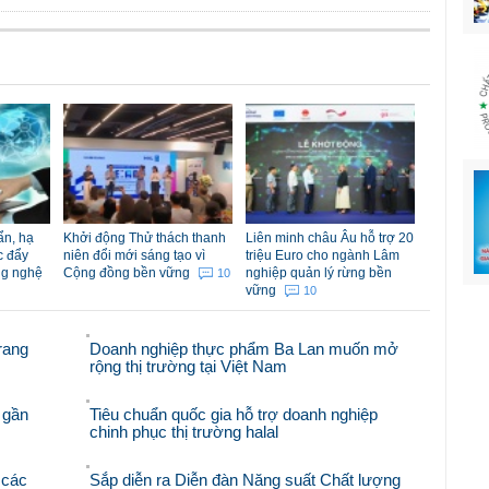
ẩn, hạ
Khởi động Thử thách thanh
Liên minh châu Âu hỗ trợ 20
c đẩy
niên đổi mới sáng tạo vì
triệu Euro cho ngành Lâm
ng nghệ
Cộng đồng bền vững
nghiệp quản lý rừng bền
10
vững
10
rang
Doanh nghiệp thực phẩm Ba Lan muốn mở
rộng thị trường tại Việt Nam
 gần
Tiêu chuẩn quốc gia hỗ trợ doanh nghiệp
chinh phục thị trường halal
 các
Sắp diễn ra Diễn đàn Năng suất Chất lượng