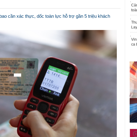
Cả
toà
ao cần xác thực, dốc toàn lực hỗ trợ gần 5 triệu khách
Thu
Lay
Vin
ca 