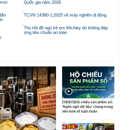
i mới
Quốc gia năm 2026
dẫn
TCVN 14380-1:2025 về máy nghiền di động
nh
Thu hồi đồ ngủ trẻ em Michley do không đáp
ứng tiêu chuẩn an toàn
y
[VIDEO]Hộ chiếu sản phẩm số:
'Ngôn ngữ dữ liệu' chung trong
nền kinh tế tuần hoàn