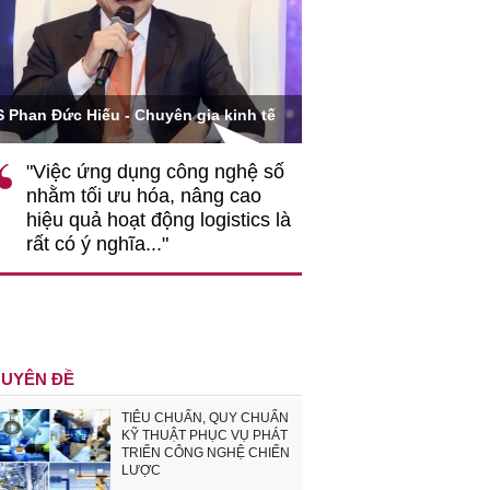
Ông Hoàng Quang Phòn
S Phan Đức Hiếu - Chuyên gia kinh tế
VCCI
"Việc ứng dụng công nghệ số
""Theo tôi, cần 
nhằm tối ưu hóa, nâng cao
gốc rễ về nhận
hiệu quả hoạt động logistics là
nghiệp cần coi
rất có ý nghĩa..."
động hài hoà là
triển..."
UYÊN ĐỀ
TIÊU CHUẨN, QUY CHUẨN
KỸ THUẬT PHỤC VỤ PHÁT
TRIỂN CÔNG NGHỆ CHIẾN
LƯỢC