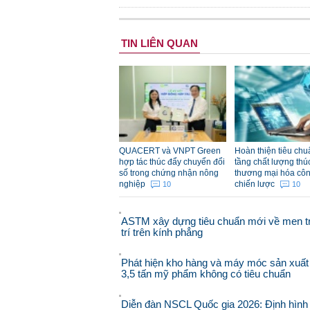
TIN LIÊN QUAN
QUACERT và VNPT Green
Hoàn thiện tiêu chu
hợp tác thúc đẩy chuyển đổi
tầng chất lượng thú
số trong chứng nhận nông
thương mại hóa cô
nghiệp
chiến lược
10
10
ASTM xây dựng tiêu chuẩn mới về men t
trí trên kính phẳng
Phát hiện kho hàng và máy móc sản xuất
3,5 tấn mỹ phẩm không có tiêu chuẩn
Diễn đàn NSCL Quốc gia 2026: Định hình