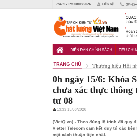
7:47:18 PM
08/08/2026
Liên hệ
(84-2)
QUACE
thúc đ
chứng
Hoàn t
chất l
hóa cô
TCVN 
nghiền
DIỄN ĐÀN CHÍNH SÁCH
TIÊU CH
TRANG CHỦ
Thương hiệu Hội n
0h ngày 15/6: Khóa S
chưa xác thực thông 
tư 08
13:33 15/06/2026
(VietQ.vn) - Theo đúng lộ trình đã quy đ
Viettel Telecom cam kết duy trì các kê
một cách thuận tiện nhất.