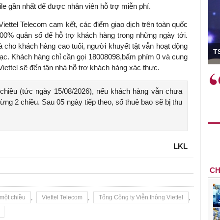
le gần nhất để được nhân viên hỗ trợ miễn phí.
, Viettel Telecom cam kết, các điểm giao dịch trên toàn quốc
00% quân số để hỗ trợ khách hàng trong những ngày tới.
ó Viện trưởng
 cho khách hàng cao tuổi, người khuyết tật vẫn hoạt động
T
n lạc. Khách hàng chỉ cần gọi 18008098,bấm phím 0 và cung
 Viettel sẽ đến tận nhà hỗ trợ khách hàng xác thực.
ệc phải làm
Việc sử dụng hiệu quả chính
và trên thực tế
sách tài khóa không chỉ mang ý
 chiều (tức ngày 15/08/2026), nếu khách hàng vẫn chưa
 hành như tăng
nghĩa hỗ trợ ngắn hạn mà còn
ừng 2 chiều. Sau 05 ngày tiếp theo, số thuê bao sẽ bị thu
a học công
đóng vai trò tạo nền tảng cho
 các cơ chế
tăng trưởng bền vững dài hạn.
i mới sáng tạo,
LKL
CH
một chiều
,
Viettel Telecom
,
Tổng Công ty Viễn thông Viettel
,