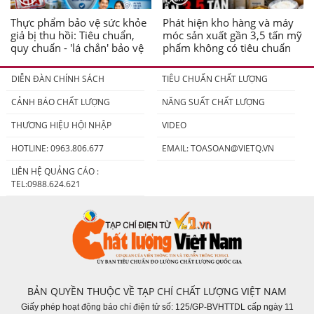
Thực phẩm bảo vệ sức khỏe
Phát hiện kho hàng và máy
giả bị thu hồi: Tiêu chuẩn,
móc sản xuất gần 3,5 tấn mỹ
quy chuẩn - 'lá chắn' bảo vệ
phẩm không có tiêu chuẩn
người tiêu dùng
DIỄN ĐÀN CHÍNH SÁCH
TIÊU CHUẨN CHẤT LƯỢNG
CẢNH BÁO CHẤT LƯỢNG
NĂNG SUẤT CHẤT LƯỢNG
THƯƠNG HIỆU HỘI NHẬP
VIDEO
HOTLINE: 0963.806.677
EMAIL:
TOASOAN@VIETQ.VN
LIÊN HỆ QUẢNG CÁO :
TEL:0988.624.621
BẢN QUYỀN THUỘC VỀ TẠP CHÍ CHẤT LƯỢNG VIỆT NAM
Giấy phép hoạt động báo chí điện tử số: 125/GP-BVHTTDL cấp ngày 11