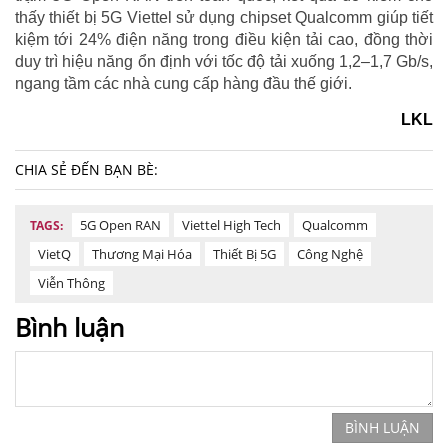
thấy thiết bị 5G Viettel sử dụng chipset Qualcomm giúp tiết
kiệm tới 24% điện năng trong điều kiện tải cao, đồng thời
duy trì hiệu năng ổn định với tốc độ tải xuống 1,2–1,7 Gb/s,
ngang tầm các nhà cung cấp hàng đầu thế giới.
LKL
CHIA SẺ ĐẾN BẠN BÈ:
5G Open RAN
Viettel High Tech
Qualcomm
TAGS:
VietQ
Thương Mại Hóa
Thiết Bị 5G
Công Nghệ
Viễn Thông
Bình luận
BÌNH LUẬN