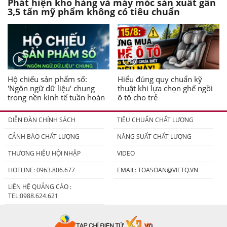
Phát hiện kho hàng và máy móc sản xuất gần
3,5 tấn mỹ phẩm không có tiêu chuẩn
Hộ chiếu sản phẩm số:
Hiểu đúng quy chuẩn kỹ
'Ngôn ngữ dữ liệu' chung
thuật khi lựa chọn ghế ngồi
trong nền kinh tế tuần hoàn
ô tô cho trẻ
DIỄN ĐÀN CHÍNH SÁCH
TIÊU CHUẨN CHẤT LƯỢNG
CẢNH BÁO CHẤT LƯỢNG
NĂNG SUẤT CHẤT LƯỢNG
THƯƠNG HIỆU HỘI NHẬP
VIDEO
HOTLINE: 0963.806.677
EMAIL:
TOASOAN@VIETQ.VN
LIÊN HỆ QUẢNG CÁO :
TEL:0988.624.621