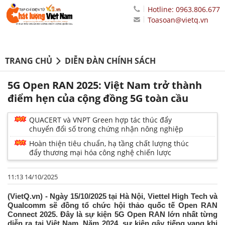
Hotline: 0963.806.677
Toasoan@vietq.vn
TRANG CHỦ
DIỄN ĐÀN CHÍNH SÁCH
5G Open RAN 2025: Việt Nam trở thành
điểm hẹn của cộng đồng 5G toàn cầu
QUACERT và VNPT Green hợp tác thúc đẩy
chuyển đổi số trong chứng nhận nông nghiệp
Hoàn thiện tiêu chuẩn, hạ tầng chất lượng thúc
đẩy thương mại hóa công nghệ chiến lược
11:13 14/10/2025
(VietQ.vn) - Ngày 15/10/2025 tại Hà Nội, Viettel High Tech và
Qualcomm sẽ đồng tổ chức hội thảo quốc tế Open RAN
Connect 2025. Đây là sự kiện 5G Open RAN lớn nhất từng
diễn ra tại Việt Nam. Năm 2024, sự kiện gây tiếng vang khi