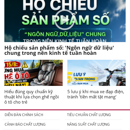
Hộ chiếu sản phẩm số: 'Ngôn ngữ dữ liệu'
chung trong nền kinh tế tuần hoàn
Hiểu đúng quy chuẩn kỹ
5 lưu ý khi mua xe đạp điện,
thuật khi lựa chọn ghế ngồi
tránh 'tiền mất tật mang'
ô tô cho trẻ
DIỄN ĐÀN CHÍNH SÁCH
TIÊU CHUẨN CHẤT LƯỢNG
CẢNH BÁO CHẤT LƯỢNG
NĂNG SUẤT CHẤT LƯỢNG