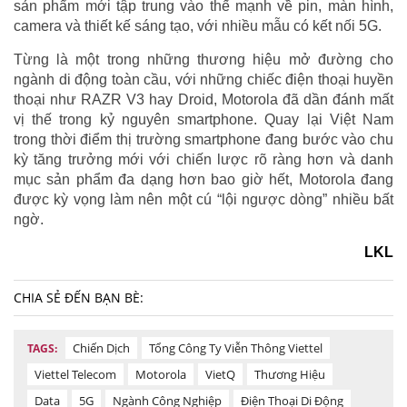
sản phẩm mới tập trung vào thế mạnh về pin, màn hình,
camera và thiết kế sáng tạo, với nhiều mẫu có kết nối 5G.
Từng là một trong những thương hiệu mở đường cho
ngành di động toàn cầu, với những chiếc điện thoại huyền
thoại như RAZR V3 hay Droid, Motorola đã dần đánh mất
vị thế trong kỷ nguyên smartphone. Quay lại Việt Nam
trong thời điểm thị trường smartphone đang bước vào chu
kỳ tăng trưởng mới với chiến lược rõ ràng hơn và danh
mục sản phẩm đa dạng hơn bao giờ hết, Motorola đang
được kỳ vọng làm nên một cú “lội ngược dòng” nhiều bất
ngờ.
LKL
CHIA SẺ ĐẾN BẠN BÈ:
Chiến Dịch
Tổng Công Ty Viễn Thông Viettel
TAGS:
Viettel Telecom
Motorola
VietQ
Thương Hiệu
Data
5G
Ngành Công Nghiệp
Điện Thoại Di Động