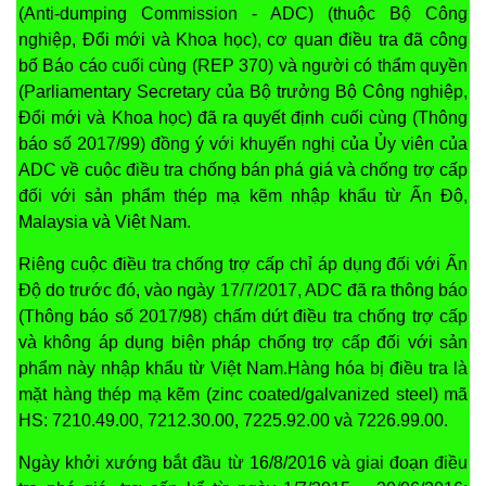
(Anti-dumping Commission - ADC) (thuộc Bộ Công
nghiệp, Đổi mới và Khoa học), cơ quan điều tra đã công
bố Báo cáo cuối cùng (REP 370) và người có thẩm quyền
(Parliamentary Secretary của Bộ trưởng Bộ Công nghiệp,
Đổi mới và Khoa học) đã ra quyết định cuối cùng (Thông
báo số 2017/99) đồng ý với khuyến nghị của Ủy viên của
ADC về cuộc điều tra chống bán phá giá và chống trợ cấp
đối với sản phẩm thép mạ kẽm nhập khẩu từ Ấn Độ,
Malaysia và Việt Nam.
Riêng cuộc điều tra chống trợ cấp chỉ áp dụng đối với Ấn
Độ do trước đó, vào ngày 17/7/2017, ADC đã ra thông báo
(Thông báo số 2017/98) chấm dứt điều tra chống trợ cấp
và không áp dụng biện pháp chống trợ cấp đối với sản
phẩm này nhập khẩu từ Việt Nam.Hàng hóa bị điều tra là
mặt hàng thép mạ kẽm (zinc coated/galvanized steel) mã
HS: 7210.49.00, 7212.30.00, 7225.92.00 và 7226.99.00.
Ngày khởi xướng bắt đầu từ 16/8/2016 và giai đoạn điều