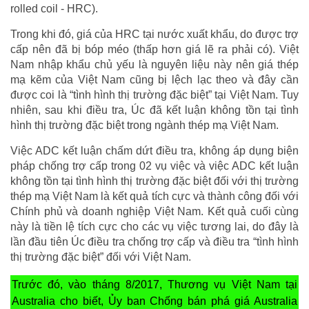
rolled coil - HRC).
Trong khi đó, giá của HRC tại nước xuất khẩu, do được trợ
cấp nên đã bị bóp méo (thấp hơn giá lẽ ra phải có). Việt
Nam nhập khẩu chủ yếu là nguyên liệu này nên giá thép
mạ kẽm của Việt Nam cũng bị lệch lạc theo và đây cần
được coi là “tình hình thị trường đặc biệt” tại Việt Nam. Tuy
nhiên, sau khi điều tra, Úc đã kết luận không tồn tại tình
hình thị trường đặc biệt trong ngành thép mạ Việt Nam.
Việc ADC kết luận chấm dứt điều tra, không áp dụng biện
pháp chống trợ cấp trong 02 vụ việc và việc ADC kết luận
không tồn tại tình hình thị trường đặc biệt đối với thị trường
thép mạ Việt Nam là kết quả tích cực và thành công đối với
Chính phủ và doanh nghiệp Việt Nam. Kết quả cuối cùng
này là tiền lệ tích cực cho các vụ việc tương lai, do đây là
lần đầu tiên Úc điều tra chống trợ cấp và điều tra “tình hình
thị trường đặc biệt” đối với Việt Nam.
Trước đó, vào tháng 8/2017, Thương vụ Việt Nam tại
Australia cho biết, Ủy ban Chống bán phá giá Australia