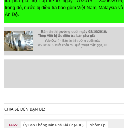
tra phá giá, trợ cấp kể từ ngày 1/7/2015 – 30/06/2016;
trong đó, nước bị điều tra bao gồm Việt Nam, Malaysia và
Ấn Độ.
Bản tin thị trường cuối ngày 08/10/2016:
Thép Việt bị Úc điều tra bán phá giá
(VietQ.vn) - Bản tin thị trường cuối ngày
08/10/2016: xuất khẩu rau quả "vượt mặt" gạo, 15
đại gia nông nghiệp ký cam kết cung ứng TPAT,
Thép Việt bị Úc điều tra..
CHIA SẺ ĐẾN BẠN BÈ:
Ủy Ban Chống Bán Phá Giá Úc (ADC)
Nhôm Ép
TAGS: