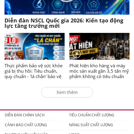
Diễn đàn NSCL Quốc gia 2026: Kiến tạo động
lực tăng trưởng mới
Thực phẩm bảo vệ sức khỏe
Phát hiện kho hàng và máy
giả bị thu hồi: Tiêu chuẩn,
móc sản xuất gần 3,5 tấn mỹ
quy chuẩn - 'lá chắn' bảo vệ
phẩm không có tiêu chuẩn
người tiêu dùng
Xem thêm
DIỄN ĐÀN CHÍNH SÁCH
TIÊU CHUẨN CHẤT LƯỢNG
CẢNH BÁO CHẤT LƯỢNG
NĂNG SUẤT CHẤT LƯỢNG