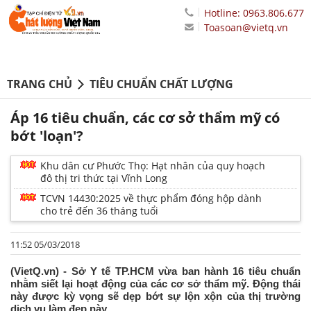
Hotline: 0963.806.677
Toasoan@vietq.vn
TRANG CHỦ
TIÊU CHUẨN CHẤT LƯỢNG
Áp 16 tiêu chuẩn, các cơ sở thẩm mỹ có
bớt 'loạn'?
Khu dân cư Phước Thọ: Hạt nhân của quy hoạch
đô thị tri thức tại Vĩnh Long
TCVN 14430:2025 về thực phẩm đóng hộp dành
cho trẻ đến 36 tháng tuổi
11:52 05/03/2018
(VietQ.vn) - Sở Y tế TP.HCM vừa ban hành 16 tiêu chuẩn
nhằm siết lại hoạt động của các cơ sở thẩm mỹ. Động thái
này được kỳ vọng sẽ dẹp bớt sự lộn xộn của thị trường
dịch vụ làm đẹp này.