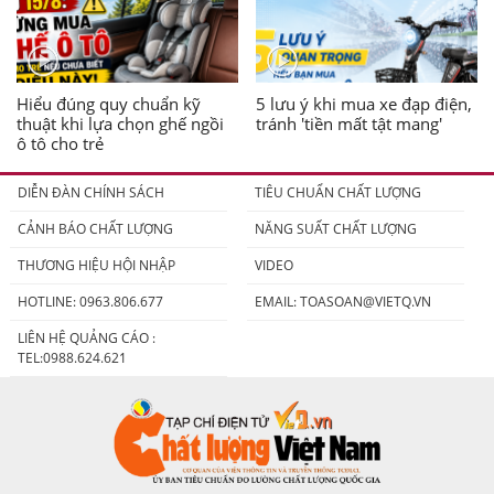
Hiểu đúng quy chuẩn kỹ
5 lưu ý khi mua xe đạp điện,
thuật khi lựa chọn ghế ngồi
tránh 'tiền mất tật mang'
ô tô cho trẻ
DIỄN ĐÀN CHÍNH SÁCH
TIÊU CHUẨN CHẤT LƯỢNG
CẢNH BÁO CHẤT LƯỢNG
NĂNG SUẤT CHẤT LƯỢNG
THƯƠNG HIỆU HỘI NHẬP
VIDEO
HOTLINE: 0963.806.677
EMAIL:
TOASOAN@VIETQ.VN
LIÊN HỆ QUẢNG CÁO :
TEL:0988.624.621