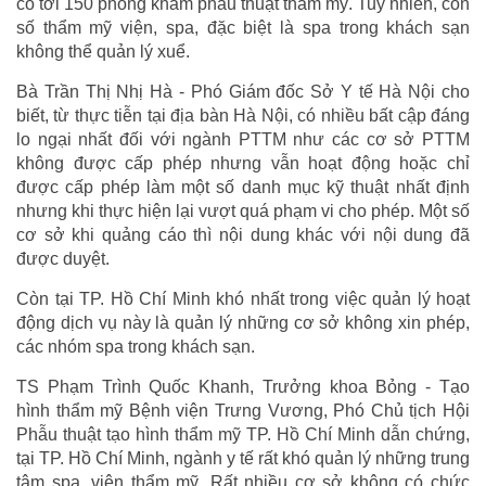
có tới 150 phòng khám phẫu thuật thẩm mỹ. Tuy nhiên, con
số thẩm mỹ viện, spa, đặc biệt là spa trong khách sạn
không thể quản lý xuể.
Bà Trần Thị Nhị Hà - Phó Giám đốc Sở Y tế Hà Nội cho
biết, từ thực tiễn tại địa bàn Hà Nội, có nhiều bất cập đáng
lo ngại nhất đối với ngành PTTM như các cơ sở PTTM
không được cấp phép nhưng vẫn hoạt động hoặc chỉ
được cấp phép làm một số danh mục kỹ thuật nhất định
nhưng khi thực hiện lại vượt quá phạm vi cho phép. Một số
cơ sở khi quảng cáo thì nội dung khác với nội dung đã
được duyệt.
Còn tại TP. Hồ Chí Minh khó nhất trong việc quản lý hoạt
động dịch vụ này là quản lý những cơ sở không xin phép,
các nhóm spa trong khách sạn.
TS Phạm Trình Quốc Khanh, Trưởng khoa Bỏng - Tạo
hình thẩm mỹ Bệnh viện Trưng Vương, Phó Chủ tịch Hội
Phẫu thuật tạo hình thẩm mỹ TP. Hồ Chí Minh dẫn chứng,
tại TP. Hồ Chí Minh, ngành y tế rất khó quản lý những trung
tâm spa, viện thẩm mỹ. Rất nhiều cơ sở không có chức