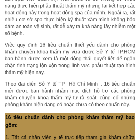
năng thực hiện phẫu thuật thẩm mỹ nhưng lại kết hợp các
hoạt động này trong hoạt động spa của mình. Ngoài ra, rất
nhiều cơ sở spa thực hiện kỹ thuật xăm mình không bảo
đảm an toàn vệ sinh, rất dễ xảy ra khả năng lây nhiễm một
số bệnh.
Việc quy định 16 tiêu chuẩn thiết yếu dành cho phòng
khám chuyên khoa thẩm mỹ vừa được Sở Y tế TP.HCM
ban hành được xem là một động thái quyết liệt để ngăn
chặn tình trạng lộn xộn trong lĩnh vực phẫu thuật tạo hình
thẩm mỹ hiện nay.
Theo đại diện Sở Y tế TP.
Hồ Chí Minh
, 16 tiêu chuẩn
mới được ban hành nhằm mục đích hỗ trợ các phòng
khám chuyên khoa thẩm mỹ tự rà soát, củng cố những
phòng khám hiện đang có hoặc chưa có theo chuẩn này.
16 tiêu chuẩn dành cho phòng khám thẩm mỹ bao
gồm:
1. Tất cả nhân viên y tế trực tiếp tham gia khám chữa