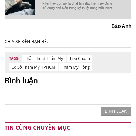
Filler hay còn gọi là chất làm đầy hiện nay đang
sử dụng phổ biến trong kỹ thuật nâng mũi, bơm
má vì chỉ cần tiêm mà không cần đụng đến dao
kéo.
Bảo Anh
CHIA SẺ ĐẾN BẠN BÈ:
Phẫu Thuật Thẩm Mỹ
Tiêu Chuẩn
TAGS:
Cơ Sở Thẩm Mỹ. TP.HCM
Thẩm Mỹ Hỏng
Bình luận
BÌNH LUẬN
TIN CÙNG CHUYÊN MỤC