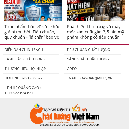
Thực phẩm bảo vệ sức khỏe
Phát hiện kho hàng và máy
giả bị thu hồi: Tiêu chuẩn,
móc sản xuất gần 3,5 tấn mỹ
quy chuẩn - 'lá chắn' bảo vệ
phẩm không có tiêu chuẩn
người tiêu dùng
DIỄN ĐÀN CHÍNH SÁCH
TIÊU CHUẨN CHẤT LƯỢNG
CẢNH BÁO CHẤT LƯỢNG
NĂNG SUẤT CHẤT LƯỢNG
THƯƠNG HIỆU HỘI NHẬP
VIDEO
HOTLINE: 0963.806.677
EMAIL:
TOASOAN@VIETQ.VN
LIÊN HỆ QUẢNG CÁO :
TEL:0988.624.621