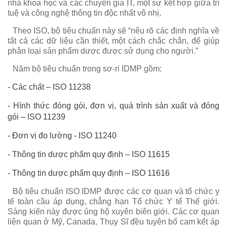
nhà khoa học và các chuyên gia IT, một sự kết hợp giữa trí
tuệ và công nghệ thông tin độc nhất vô nhị.
Theo ISO, bộ tiêu chuẩn này sẽ “nêu rõ các định nghĩa về
tất cả các dữ liệu cần thiết, một cách chắc chắn, để giúp
phân loại sản phẩm dược được sử dụng cho người.”
Năm bộ tiêu chuẩn trong sơ-ri IDMP gồm:
- Các chất – ISO 11238
- Hình thức đóng gói, đơn vị, quá trình sản xuất và đóng
gói – ISO 11239
- Đơn vị đo lường - ISO 11240
- Thông tin dược phẩm quy định – ISO 11615
- Thông tin dược phẩm quy định – ISO 11616
Bộ tiêu chuẩn ISO IDMP được các cơ quan và tổ chức y
tế toàn cầu áp dụng, chẳng hạn Tổ chức Y tế Thế giới.
Sáng kiến này được ủng hộ xuyên biên giới. Các cơ quan
liên quan ở Mỹ, Canada, Thụy Sĩ đều tuyên bố cam kết áp