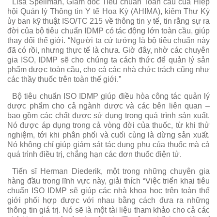
Lisa Spellman, Giám đốc Tiêu chuẩn Toàn cầu của Hiệp
hội Quản lý Thông tin Y tế Hoa Kỳ (AHIMA), kiêm Thư Ký
ủy ban kỹ thuật ISO/TC 215 về thông tin y tế, tin rằng sự ra
đời của bộ tiêu chuẩn IDMP có tác động lớn toàn cầu, giúp
thay đổi thế giới. “Người ta cứ tưởng là bộ tiêu chuẩn này
đã có rồi, nhưng thực tế là chưa. Giờ đây, nhờ các chuyên
gia ISO, IDMP sẽ cho chúng ta cách thức để quản lý sản
phẩm dược toàn cầu, cho cả các nhà chức trách cũng như
các thầy thuốc trên toàn thế giới.”
Bộ tiêu chuẩn ISO IDMP giúp điều hòa công tác quản lý
dược phẩm cho cả ngành dược và các bên liên quan –
bao gồm các chất được sử dụng trong quá trình sản xuất.
Nó được áp dụng trong cả vòng đời của thuốc, từ khi thử
nghiệm, tới khi phân phối và cuối cùng là dừng sản xuất.
Nó không chỉ giúp giám sát tác dụng phụ của thuốc mà cả
quá trình điều trị, chẳng hạn các đơn thuốc điện tử.
Tiến sĩ Herman Diederik, một trong những chuyên gia
hàng đầu trong lĩnh vực này, giải thích “Việc triển khai tiêu
chuẩn ISO IDMP sẽ giúp các nhà khoa học trên toàn thế
giới phối hợp được với nhau bằng cách đưa ra những
thông tin giá trị. Nó sẽ là một tài liệu tham khảo cho cả các