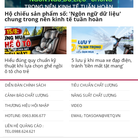
Hộ chiếu sản phẩm số: 'Ngôn ngữ dữ liệu'
chung trong nền kinh tế tuần hoàn
Hiểu đúng quy chuẩn kỹ
5 lưu ý khi mua xe đạp điện,
thuật khi lựa chọn ghế ngồi
tránh 'tiền mất tật mang'
ô tô cho trẻ
DIỄN ĐÀN CHÍNH SÁCH
TIÊU CHUẨN CHẤT LƯỢNG
CẢNH BÁO CHẤT LƯỢNG
NĂNG SUẤT CHẤT LƯỢNG
THƯƠNG HIỆU HỘI NHẬP
VIDEO
HOTLINE: 0963.806.677
EMAIL:
TOASOAN@VIETQ.VN
LIÊN HỆ QUẢNG CÁO :
TEL:0988.624.621