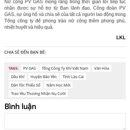
Nữ công PV GAS mong rằng trong thời gian tới tiếp tục
nhận được sự hỗ trợ từ Ban lãnh đạo, Công đoàn PV
GAS, sự ủng hộ và chia sẽ của tất cả người lao động trong
Tổng công ty để phong trào nữ công thêm phong phú,
nhiệt huyết và hiệu quả.
LKL
CHIA SẺ ĐẾN BẠN BÈ:
PV GAS
Tổng Công Ty Khí Việt Nam
Văn Hóa
TAGS:
Dầu Khí
Huyện Bảo Yên
Tỉnh Lào Cai
Dân Tộc Thiểu Số
Năm Học Mới
Trao Yêu Thương Nhận Nụ Cười
Bình luận