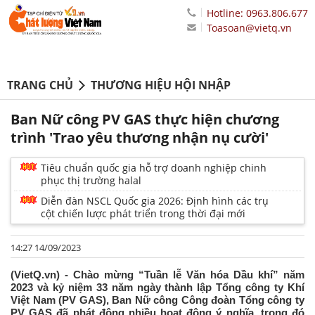
Hotline: 0963.806.677
Toasoan@vietq.vn
TRANG CHỦ
THƯƠNG HIỆU HỘI NHẬP
Ban Nữ công PV GAS thực hiện chương
trình 'Trao yêu thương nhận nụ cười'
Tiêu chuẩn quốc gia hỗ trợ doanh nghiệp chinh
phục thị trường halal
Diễn đàn NSCL Quốc gia 2026: Định hình các trụ
cột chiến lược phát triển trong thời đại mới
14:27 14/09/2023
(VietQ.vn) - Chào mừng “Tuần lễ Văn hóa Dầu khí” năm
2023 và kỷ niệm 33 năm ngày thành lập Tổng công ty Khí
Việt Nam (PV GAS), Ban Nữ công Công đoàn Tổng công ty
PV GAS đã phát động nhiều hoạt động ý nghĩa, trong đó