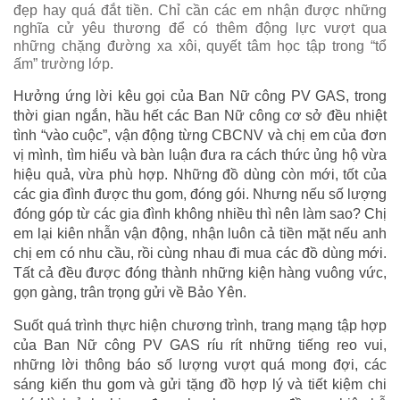
đẹp hay quá đắt tiền. Chỉ cần các em nhận được những
nghĩa cử yêu thương để có thêm động lực vượt qua
những chặng đường xa xôi, quyết tâm học tập trong “tổ
ấm” trường lớp.
Hưởng ứng lời kêu gọi của Ban Nữ công PV GAS, trong
thời gian ngắn, hầu hết các Ban Nữ công cơ sở đều nhiệt
tình “vào cuộc”, vận động từng CBCNV và chị em của đơn
vị mình, tìm hiểu và bàn luận đưa ra cách thức ủng hộ vừa
hiệu quả, vừa phù hợp. Những đồ dùng còn mới, tốt của
các gia đình được thu gom, đóng gói. Nhưng nếu số lượng
đóng góp từ các gia đình không nhiều thì nên làm sao? Chị
em lại kiên nhẫn vận động, nhận luôn cả tiền mặt nếu anh
chị em có nhu cầu, rồi cùng nhau đi mua các đồ dùng mới.
Tất cả đều được đóng thành những kiện hàng vuông vức,
gọn gàng, trân trọng gửi về Bảo Yên.
Suốt quá trình thực hiện chương trình, trang mạng tập hợp
của Ban Nữ công PV GAS ríu rít những tiếng reo vui,
những lời thông báo số lượng vượt quá mong đợi, các
sáng kiến thu gom và gửi tặng đồ hợp lý và tiết kiệm chi