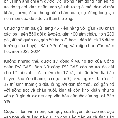
phí. Hình ảnh chị em được lực lượng nam đồng nghiệp hỗ
trợ đóng gói, dán nhãn, trao yêu thương ở mỗi đơn vị một
khác, nhưng đều chung niềm hân hoan, sự đồng lòng tạo
nên món quà đẹp đẽ và thân thương.
Chương trình đã gửi tặng 45 kiện hàng với gần 700 khăn
các loại, trên 560 đôi giày/dép, gần 400 tấm chăn, hơn 280
gối, 40 bộ quần áo, gần 50 balo đi học... đến tất cả 15 điểm
trường của huyện Bảo Yên đúng vào dịp chào đón năm
học mới 2023-2024.
Không những thế, được sự đồng ý và hỗ trợ của Công
đoàn PV GAS, Ban Nữ công PV GAS còn hỗ trợ áo dài
cho 17 thí sinh – đại diện cho 17 xã, thị trấn trên địa bàn
huyện Bảo Yên tham gia cuộc thi “Quế và người Bảo Yên”.
17 thí sinh tham gia đều là người dân tộc thiểu số, gắn bó
với trồng trọt và chăn nuôi, kinh tế còn khó khăn nhưng
vẫn giữ gìn được nét đẹp văn hóa dân tộc của người Bảo
Yên.
Cuộc thi tôn vinh nông sản quý của huyện, đề cao nét đẹp
văn hóa và quảng bá du lịch cho Bảo Yên và cả tỉnh Lào