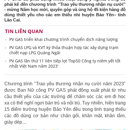
phải kể đến chương trình “Trao yêu thương nhận nụ cười”
- mừng Năm học mới, quyên góp và ủng hộ 45 kiện hàng đồ
dùng thiết yếu cho các em thiếu nhi huyện Bảo Yên– tỉnh
Lào Cai.
TIN LIÊN QUAN
PV GAS triển khai chương trình chuyển dịch năng lượng
PV GAS LPG và KVT ký thỏa thuận hợp tác xây dựng trạm
chiết nạp LPG Quảng Ngãi
PV GAS lần thứ 11 liên tiếp lọt ‘Top50 Công ty niêm yết tốt
nhất Việt Nam năm 2023’
Chương trình "Trao yêu thương nhận nụ cười năm 2023"
được Ban Nữ công PV GAS phát động xuất phát từ nhu
cầu thiết yếu của các trường để chăm sóc các em đi học
xa có thể nghỉ ngơi bán trú và nội trú. Tuy nhiên, hiện trạng
15 điểm trường huyện Bảo Yên đều trong tình trạng thiếu
các đồ dùng cơ bản như chăn gối, khăn mặt, khăn tắm,
giày dép…