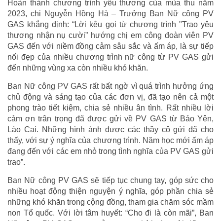
Hoàn thành chương trình yêu thương của mùa thu năm
2023, chị Nguyễn Hồng Hà – Trưởng Ban Nữ công PV
GAS khẳng định: “Lời kêu gọi từ chương trình "Trao yêu
thương nhận nụ cười” hướng chị em công đoàn viên PV
GAS đến với niềm đồng cảm sâu sắc và ấm áp, là sự tiếp
nối đẹp của nhiều chương trình nữ công từ PV GAS gửi
đến những vùng xa còn nhiều khó khăn.
Ban Nữ công PV GAS rất bất ngờ vì quá trình hưởng ứng
chủ động và sáng tạo của các đơn vị, đã tạo nên cả một
phong trào tiết kiệm, chia sẻ nhiều ân tình. Rất nhiều lời
cảm ơn trân trọng đã được gửi về PV GAS từ Bảo Yên,
Lào Cai. Những hình ảnh được các thầy cô gửi đã cho
thấy, với sự ý nghĩa của chương trình. Năm học mới ấm áp
đang đến với các em nhỏ trong tình nghĩa của PV GAS gửi
trao”.
Ban Nữ công PV GAS sẽ tiếp tục chung tay, góp sức cho
nhiều hoạt động thiện nguyện ý nghĩa, góp phần chia sẻ
những khó khăn trong cộng đồng, tham gia chăm sóc mầm
non Tổ quốc. Với lời tâm huyết: “Cho đi là còn mãi”, Ban