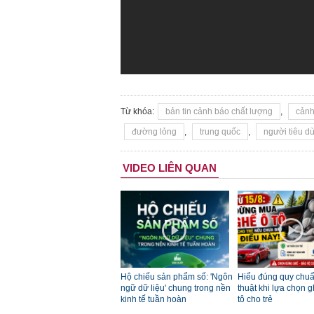
Từ khóa:
bản tin cảnh báo chất lượng
,
cảnh
đường lỏng
,
trung quốc
,
người tiêu d
VIDEO LIÊN QUAN
Hộ chiếu sản phẩm số: 'Ngôn
Hiểu đúng quy chuẩ
ngữ dữ liệu' chung trong nền
thuật khi lựa chọn g
kinh tế tuần hoàn
tô cho trẻ