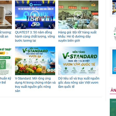
t lượng:
QUATEST 3: 50 năm đồng
Hàng giả 'đội lốt' hàng xuất
mất an
hành cùng chất lượng, vững
khẩu: Hé lộ đường dây
bước tương lai
xuyên biên giới
chuẩn kỹ
V-Standard: Mở rộng ứng
Dữ liệu số và truy xuất nguồn
ư thế
dụng AI trong chứng nhận và
gốc đưa nông sản Việt vươn
truy xuất nguồn gốc nông
tầm quốc tế
Ả
sản