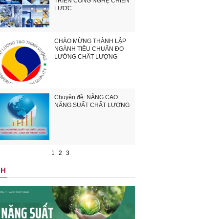
TRIỂN CÔNG NGHỆ CHIẾN
LƯỢC
CHÀO MỪNG THÀNH LẬP
NGÀNH TIÊU CHUẨN ĐO
LƯỜNG CHẤT LƯỢNG
Chuyên đề: NÂNG CAO
NĂNG SUẤT CHẤT LƯỢNG
1
2
3
NH