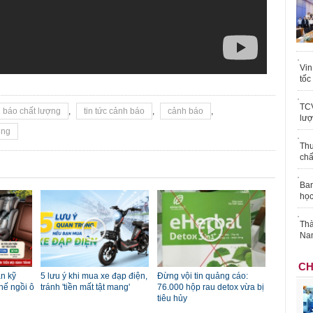
Vin
tốc
TCV
 báo chất lượng
,
tin tức cảnh báo
,
cảnh báo
,
lượ
ùng
Thu
chấ
Ban
học
Thà
Nam
CH
n kỹ
5 lưu ý khi mua xe đạp điện,
Đừng vội tin quảng cáo:
hế ngồi ô
tránh 'tiền mất tật mang'
76.000 hộp rau detox vừa bị
tiêu hủy