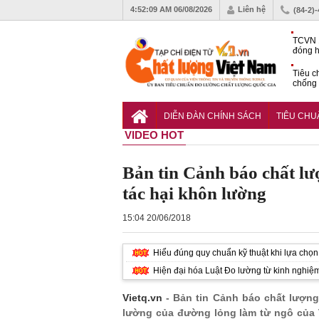
4:52:10 AM
06/08/2026
Liên hệ
(84-2)
TCVN 
đóng h
tháng 
Tiêu c
chống 
nhựa
VinFas
với kh
DIỄN ĐÀN CHÍNH SÁCH
TIÊU CH
pin tr
VIDEO HOT
Bản tin Cảnh báo chất lư
tác hại khôn lường
15:04 20/06/2018
Hiểu đúng quy chuẩn kỹ thuật khi lựa chọn 
Hiện đại hóa Luật Đo lường từ kinh nghiệ
Vietq.vn
- Bản tin Cảnh báo chất lượng 
lường của đường lỏng làm từ ngô của 