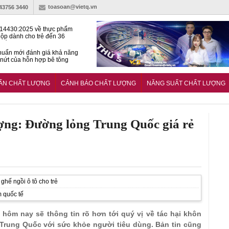
toasoan@vietq.vn
-43756 3440
14430:2025 về thực phẩm
ộp dành cho trẻ đến 36
tuổi
huẩn mới đánh giá khả năng
nứt của hỗn hợp bê tông
t Kinet ghi điểm toàn diện
ả năng tăng tốc cực ‘bốc’, đổi
UẨN CHẤT LƯỢNG
CẢNH BÁO CHẤT LƯỢNG
NĂNG SUẤT CHẤT LƯỢNG
ong 1 phút
ợng: Đường lỏng Trung Quốc giá rẻ
ghế ngồi ô tô cho trẻ
m quốc tế
hôm nay sẽ thông tin rõ hơn tới quý vị về tác hại khôn
Trung Quốc với sức khỏe người tiêu dùng. Bản tin cũng