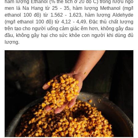
hàm lượng Ethanol (% thể tích ở 20 độ C) trong rượu ngô
men lá Na Hang từ 25 - 35, hàm lượng Methanol (mg/l
ethanol 100 độ) từ 1.562 - 1.623, hàm lượng Aldehyde
(mg/l ethanol 100 độ) từ 4,12 - 4,49. Đặc thù chất lượng
trên tạo cho người uống cảm giác êm hơn, không gây đau
đầu, không gây hại cho sức khỏe con người khi dùng đủ
lượng.