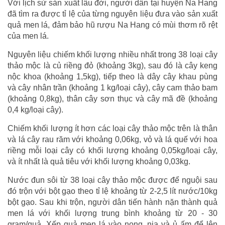
Với lịch sử sản xuất lâu đời, người dân tại huyện Na Hang
đã tìm ra được tỉ lệ của từng nguyên liệu đưa vào sản xuất
quả men lá, đảm bảo hũ rượu Na Hang có mùi thơm rõ rệt
của men lá.
Nguyên liệu chiếm khối lượng nhiều nhất trong 38 loại cây
thảo mộc là củ riềng đỏ (khoảng 3kg), sau đó là cây keng
nộc khoa (khoảng 1,5kg), tiếp theo là dây cây khau pùng
và cây nhân trần (khoảng 1 kg/loại cây), cây cam thảo bam
(khoảng 0,8kg), thân cây sơn thục và cây mã đề (khoảng
0,4 kg/loại cây).
Chiếm khối lượng ít hơn các loại cây thảo mộc trên là thân
và lá cây rau răm với khoảng 0,06kg, vỏ và lá quế với hoa
riềng mỗi loại cây có khối lượng khoảng 0,05kg/loại cây,
và ít nhất là quả tiêu với khối lượng khoảng 0,03kg.
Nước đun sôi từ 38 loại cây thảo mộc được để nguội sau
đó trộn với bột gạo theo tỉ lệ khoảng từ 2-2,5 lít nước/10kg
bột gạo. Sau khi trộn, người dân tiến hành nặn thành quả
men lá với khối lượng trung bình khoảng từ 20 - 30
gram/quả. Xếp quả men lá vào nong, nia và ủ ấm để lên