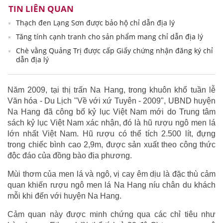
TIN LIÊN QUAN
Thạch đen Lạng Sơn được bảo hộ chỉ dẫn địa lý
Tăng tính cạnh tranh cho sản phẩm mang chỉ dẫn địa lý
Chè vằng Quảng Trị được cấp Giấy chứng nhận đăng ký chỉ
dẫn địa lý
Năm 2009, tại thị trấn Na Hang, trong khuôn khổ tuần lễ
Văn hóa - Du Lịch "Về với xứ Tuyên - 2009", UBND huyện
Na Hang đã công bố kỷ lục Việt Nam mới do Trung tâm
sách kỷ lục Việt Nam xác nhận, đó là hũ rượu ngô men lá
lớn nhất Việt Nam. Hũ rượu có thể tích 2.500 lít, đựng
trong chiếc bình cao 2,9m, được sản xuất theo công thức
độc đáo của đồng bào địa phương.
Mùi thơm của men lá và ngô, vị cay êm dịu là đặc thù cảm
quan khiến rượu ngô men lá Na Hang níu chân du khách
mỗi khi đến với huyện Na Hang.
Cảm quan này được minh chứng qua các chỉ tiêu như