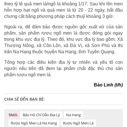
theo tỷ lệ quả men lá/ngô là khoảng 1/17. Sau khi lên men
hỗn hợp hạt ngô và quả men lá từ 20 - 22 ngày, bắt đầu
chưng cất bằng phương pháp cách thuỷ khoảng 3 giờ.
Ngoài ra, để đảm bảo được nguồn gốc xuất xứ của sản
phẩm, sản phẩm rượu ngô men lá được đóng gói ngay
trong khu vực địa lý. Theo đó, khu vực địa lý bao gồm: Xã
Thượng Nông, xã Côn Lôn, xã Đà Vị, xã Sơn Phú và thị
trấn Na Hang thuộc huyện Na Hang, tỉnh Tuyên Quang.
Tổng hợp các điều kiện địa lý tự nhiên và yếu tố con
người nêu trên đã đem lại phẩm chất đặc thù cho sản
phẩm rượu ngô men lá.
Bảo Linh
(t/h)
CHIA SẺ ĐẾN BẠN BÈ:
Bảo Hộ Chỉ Dẫn Địa Lý
Na Hang
TAGS:
Rượu Ngô Men Lá Na Hang
Rượu Ngô Men Lá