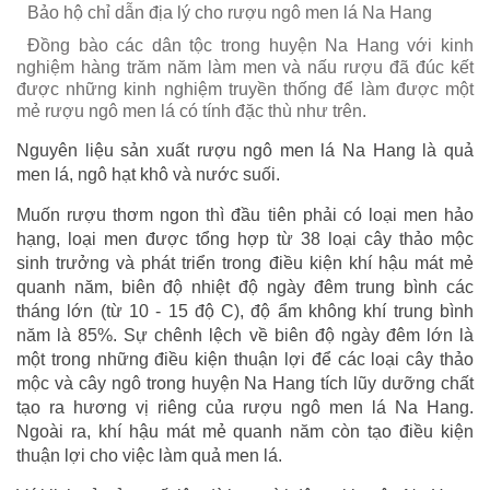
Bảo hộ chỉ dẫn địa lý cho rượu ngô men lá Na Hang
Đồng bào các dân tộc trong huyện Na Hang với kinh
nghiệm hàng trăm năm làm men và nấu rượu đã đúc kết
được những kinh nghiệm truyền thống để làm được một
mẻ rượu ngô men lá có tính đặc thù như trên.
Nguyên liệu sản xuất rượu ngô men lá Na Hang là quả
men lá, ngô hạt khô và nước suối.
Muốn rượu thơm ngon thì đầu tiên phải có loại men hảo
hạng, loại men được tổng hợp từ 38 loại cây thảo mộc
sinh trưởng và phát triển trong điều kiện khí hậu mát mẻ
quanh năm, biên độ nhiệt độ ngày đêm trung bình các
tháng lớn (từ 10 - 15 độ C), độ ẩm không khí trung bình
năm là 85%. Sự chênh lệch về biên độ ngày đêm lớn là
một trong những điều kiện thuận lợi để các loại cây thảo
mộc và cây ngô trong huyện Na Hang tích lũy dưỡng chất
tạo ra hương vị riêng của rượu ngô men lá Na Hang.
Ngoài ra, khí hậu mát mẻ quanh năm còn tạo điều kiện
thuận lợi cho việc làm quả men lá.