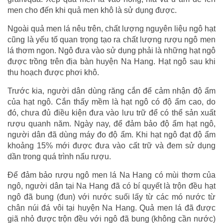
men cho đến khi quả men khô là sử dụng được.
Ngoài quả men lá nêu trên, chất lượng nguyên liệu ngô hạt
cũng là yếu tố quan trọng tạo ra chất lượng rượu ngô men
lá thơm ngon. Ngô đưa vào sử dụng phải là những hạt ngô
được trồng trên địa bàn huyện Na Hang. Hạt ngô sau khi
thu hoạch được phơi khô.
Trước kia, người dân dùng răng cắn để cảm nhận độ ẩm
của hạt ngô. Cắn thấy mềm là hạt ngô có độ ẩm cao, do
đó, chưa đủ điều kiện đưa vào lưu trữ để có thể sản xuất
rượu quanh năm. Ngày nay, để đảm bảo độ ẩm hạt ngô,
người dân đã dùng máy đo độ ẩm. Khi hạt ngô đạt độ ẩm
khoảng 15% mới được đưa vào cất trữ và đem sử dụng
dần trong quá trình nấu rượu.
Để đảm bảo rượu ngô men lá Na Hang có mùi thơm của
ngô, người dân tại Na Hang đã có bí quyết là trộn đều hạt
ngô đã bung (đun) với nước suối lấy từ các mó nước từ
chân núi đá vôi tại huyện Na Hang. Quả men lá đã được
giã nhỏ được trộn đều với ngô đã bung (không cần nước)