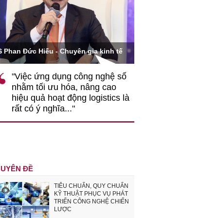
Ông Hoàng Quang Phòn
S Phan Đức Hiếu - Chuyên gia kinh tế
VCCI
"Việc ứng dụng công nghệ số
""Theo tôi, cần 
nhằm tối ưu hóa, nâng cao
gốc rễ về nhận
hiệu quả hoạt động logistics là
nghiệp cần coi
rất có ý nghĩa..."
động hài hoà là
triển..."
UYÊN ĐỀ
TIÊU CHUẨN, QUY CHUẨN
KỸ THUẬT PHỤC VỤ PHÁT
TRIỂN CÔNG NGHỆ CHIẾN
LƯỢC