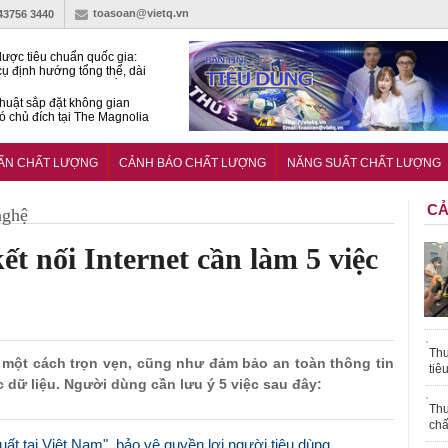
toasoan@vietq.vn
-43756 3440
lược tiêu chuẩn quốc gia:
ụ định hướng tổng thể, dài
o hoạt động tiêu chuẩn
huật sắp đặt không gian
ó chủ đích tại The Magnolia
 Ghana siết tiêu chuẩn quốc
i với xe cũ nhập khẩu?
UẨN CHẤT LƯỢNG
CẢNH BÁO CHẤT LƯỢNG
NĂNG SUẤT CHẤT LƯỢNG
CẢ
nghệ
kết nối Internet cần làm 5 việc
Thu
ệ một cách trọn vẹn, cũng như đảm bảo an toàn thông tin
tiê
c dữ liệu. Người dùng cần lưu ý 5 việc sau đây:
Thu
chấ
t tại Việt Nam", bảo vệ quyền lợi người tiêu dùng