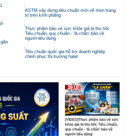
o
ASTM xây dựng tiêu chuẩn mới về men trang
trí trên kính phẳng
mở
Thực phẩm bảo vệ sức khỏe giả bị thu hồi:
Tiêu chuẩn, quy chuẩn - 'lá chắn' bảo vệ
người tiêu dùng
 gần
Tiêu chuẩn quốc gia hỗ trợ doanh nghiệp
chinh phục thị trường halal
[VIDEO]Thực phẩm bảo vệ sức
khỏe giả bị thu hồi: Tiêu chuẩn,
quy chuẩn - 'lá chắn' bảo vệ
người tiêu dùng