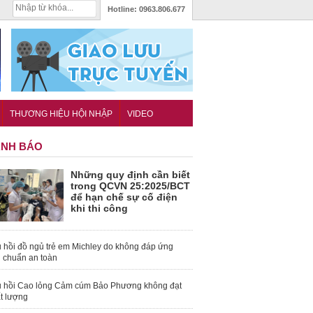
Hotline:
0963.806.677
THƯƠNG HIỆU HỘI NHẬP
VIDEO
NH BÁO
Những quy định cần biết
trong QCVN 25:2025/BCT
để hạn chế sự cố điện
khi thi công
 hồi đồ ngủ trẻ em Michley do không đáp ứng
u chuẩn an toàn
 hồi Cao lỏng Cảm cúm Bảo Phương không đạt
t lượng