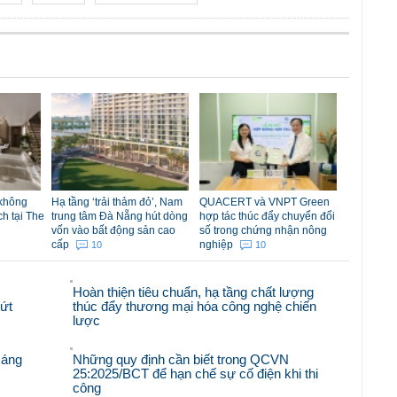
 không
Hạ tầng ‘trải thảm đỏ’, Nam
QUACERT và VNPT Green
ch tại The
trung tâm Đà Nẵng hút dòng
hợp tác thúc đẩy chuyển đổi
vốn vào bất động sản cao
số trong chứng nhận nông
cấp
nghiệp
10
10
Hoàn thiện tiêu chuẩn, hạ tầng chất lượng
bứt
thúc đẩy thương mại hóa công nghệ chiến
lược
sáng
Những quy định cần biết trong QCVN
25:2025/BCT để hạn chế sự cố điện khi thi
công