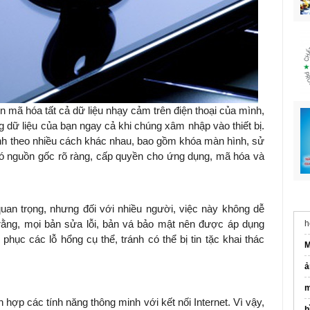
 mã hóa tất cả dữ liệu nhạy cảm trên điện thoại của mình,
 dữ liệu của bạn ngay cả khi chúng xâm nhập vào thiết bị.
ình theo nhiều cách khác nhau, bao gồm khóa màn hình, sử
 nguồn gốc rõ ràng, cấp quyền cho ứng dụng, mã hóa và
quan trọng, nhưng đối với nhiều người, việc này không dễ
rằng, mọi bản sửa lỗi, bản vá bảo mật nên được áp dụng
h
hục các lỗ hổng cụ thể, tránh có thể bị tin tặc khai thác
M
ả
m
 hợp các tính năng thông minh với kết nối Internet. Vì vậy,
h