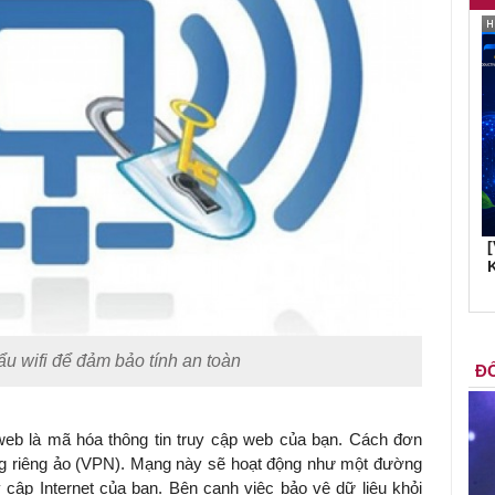
K
ẩu wifi để đảm bảo tính an toàn
ĐỐ
eb là mã hóa thông tin truy cập web của bạn. Cách đơn
mạng riêng ảo (VPN). Mạng này sẽ hoạt động như một đường
cập Internet của bạn. Bên cạnh việc bảo vệ dữ liệu khỏi