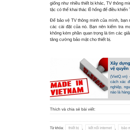
giống như nhiều thiết bị khác, TV thông m
tặc có thể khai thác lỗ hổng để điều khiể
Ðể bảo vệ TV thông minh của mình, bạn n
các cài đặt của nó. Bạn nên kiểm tra m
không kém phần quan trọng là tìm các giả
tăng cường bảo mật cho thiết bị.
Xây dựng
vệ quyền 
(VietQ.vn)
cách xác đ
nghiệp, ngư
nào là hàn
Thích và chia sẻ bài viết:
Từ khóa:
thiết bị
,
kết nối internet
,
bảo 