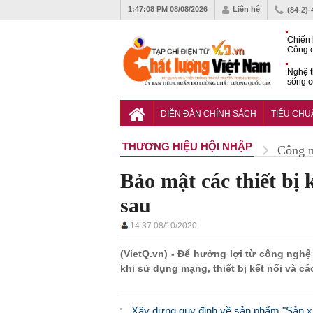
1:47:09 PM
08/08/2026
Liên hệ
(84-2)
Chiến 
Công c
hạn ch
Nghệ t
sống c
Vì sao
gia đố
DIỄN ĐÀN CHÍNH SÁCH
TIÊU CH
THƯƠNG HIỆU HỘI NHẬP
Công 
Bảo mật các thiết bị 
sau
14:37 08/10/2020
(VietQ.vn) - Để hưởng lợi từ công ngh
khi sử dụng mạng, thiết bị kết nối và cá
Xây dựng quy định về sản phẩm "Sản xuấ