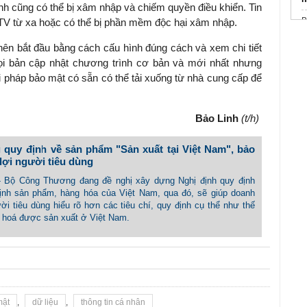
inh cũng có thể bị xâm nhập và chiếm quyền điều khiển. Tin
n TV từ xa hoặc có thể bị phần mềm độc hại xâm nhập.
i
ên bắt đầu bằng cách cấu hình đúng cách và xem chi tiết
ọi bản cập nhật chương trình cơ bản và mới nhất nhưng
W
i pháp bảo mật có sẵn có thể tải xuống từ nhà cung cấp để
k
Đ
Bảo Linh
(t/h)
 quy định về sản phẩm "Sản xuất tại Việt Nam", bảo
lợi người tiêu dùng
 - Bộ Công Thương đang đề nghị xây dựng Nghị định quy định
ịnh sản phẩm, hàng hóa của Việt Nam, qua đó, sẽ giúp doanh
ời tiêu dùng hiểu rõ hơn các tiêu chí, quy định cụ thể như thế
g hoá được sản xuất ở Việt Nam.
mật
,
dữ liệu
,
thông tin cá nhân