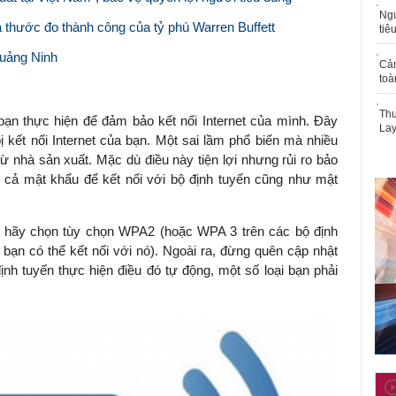
Ngư
là thước đo thành công của tỷ phú Warren Buffett
tiê
Quảng Ninh
Cả
toà
Thu
bạn thực hiện để đảm bảo kết nối Internet của mình. Ðây
Lay
ị kết nối Internet của bạn. Một sai lầm phổ biến mà nhiều
ừ nhà sản xuất. Mặc dù điều này tiện lợi nhưng rủi ro bảo
y cả mật khẩu để kết nối với bộ định tuyến cũng như mật
n, hãy chọn tùy chọn WPA2 (hoặc WPA 3 trên các bộ định
 bạn có thể kết nối với nó). Ngoài ra, đừng quên cập nhật
nh tuyến thực hiện điều đó tự động, một số loại bạn phải