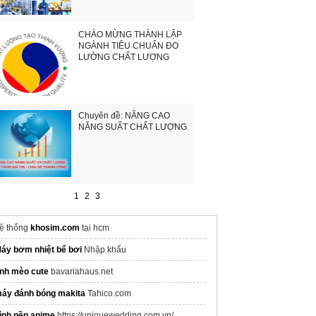
CHÀO MỪNG THÀNH LẬP
NGÀNH TIÊU CHUẨN ĐO
LƯỜNG CHẤT LƯỢNG
Chuyên đề: NÂNG CAO
NĂNG SUẤT CHẤT LƯỢNG
1
2
3
ệ thống
khosim.com
tại hcm
áy bơm nhiệt bể bơi
Nhập khẩu
nh mèo cute
bavariahaus.net
áy đánh bóng makita
Tahico.com
ình nền anime
https://uniquewedding.com.vn/