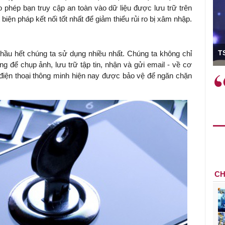
 phép bạn truy cập an toàn vào dữ liệu được lưu trữ trên
ện pháp kết nối tốt nhất để giảm thiểu rủi ro bị xâm nhập.
ó Viện trưởng
T
à hầu hết chúng ta sử dụng nhiều nhất. Chúng ta không chỉ
 để chụp ảnh, lưu trữ tập tin, nhận và gửi email - về cơ
 điện thoại thông minh hiện nay được bảo vệ để ngăn chặn
ệc phải làm
Việc sử dụng hiệu quả chính
và trên thực tế
sách tài khóa không chỉ mang ý
 hành như tăng
nghĩa hỗ trợ ngắn hạn mà còn
a học công
đóng vai trò tạo nền tảng cho
 các cơ chế
tăng trưởng bền vững dài hạn.
i mới sáng tạo,
CH