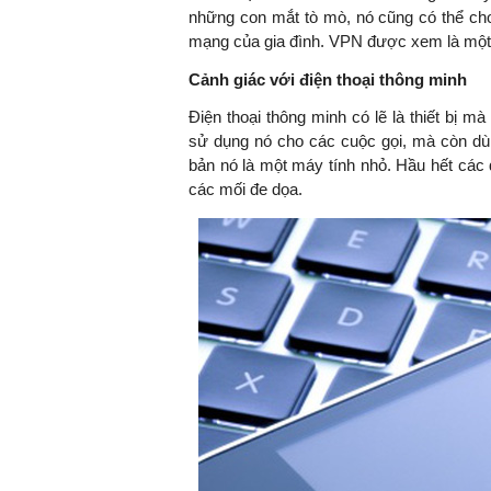
những con mắt tò mò, nó cũng có thể cho
mạng của gia đình. VPN được xem là một bi
Cảnh giác với điện thoại thông minh
TS. Nguyễn Đức Độ - Ph
Viện Kinh tế Tài chính
Ðiện thoại thông minh có lẽ là thiết bị m
sử dụng nó cho các cuộc gọi, mà còn dùng
bản nó là một máy tính nhỏ. Hầu hết các
"Có rất nhiều vi
các mối đe dọa.
ngay từ bây giờ 
đang được tiến
đầu tư cho kho
nghệ; ban hành
khuyến khích đổ
khởi nghiệp..."