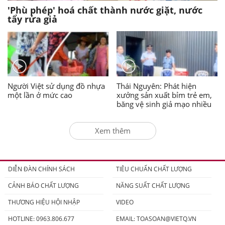
'Phù phép' hoá chất thành nước giặt, nước
tẩy rửa giả
Người Việt sử dụng đồ nhựa
Thái Nguyên: Phát hiện
một lần ở mức cao
xưởng sản xuất bỉm trẻ em,
băng vệ sinh giả mạo nhiều
nhãn hiệu nổi tiếng
Xem thêm
DIỄN ĐÀN CHÍNH SÁCH
TIÊU CHUẨN CHẤT LƯỢNG
CẢNH BÁO CHẤT LƯỢNG
NĂNG SUẤT CHẤT LƯỢNG
THƯƠNG HIỆU HỘI NHẬP
VIDEO
HOTLINE: 0963.806.677
EMAIL:
TOASOAN@VIETQ.VN