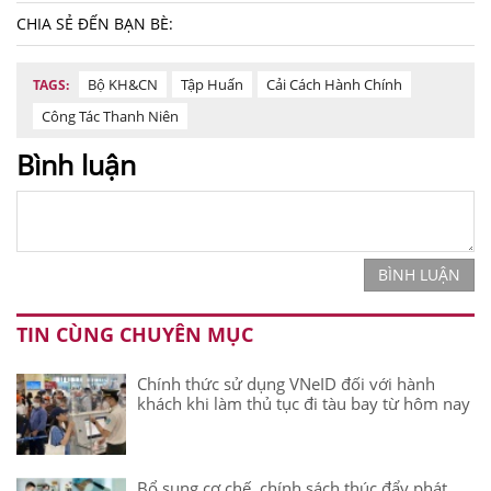
năng suất.
CHIA SẺ ĐẾN BẠN BÈ:
Bộ KH&CN
Tập Huấn
Cải Cách Hành Chính
TAGS:
Công Tác Thanh Niên
Bình luận
BÌNH LUẬN
TIN CÙNG CHUYÊN MỤC
Chính thức sử dụng VNeID đối với hành
khách khi làm thủ tục đi tàu bay từ hôm nay
Bổ sung cơ chế, chính sách thúc đẩy phát