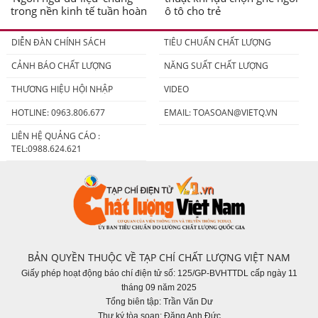
trong nền kinh tế tuần hoàn
ô tô cho trẻ
DIỄN ĐÀN CHÍNH SÁCH
TIÊU CHUẨN CHẤT LƯỢNG
CẢNH BÁO CHẤT LƯỢNG
NĂNG SUẤT CHẤT LƯỢNG
THƯƠNG HIỆU HỘI NHẬP
VIDEO
HOTLINE: 0963.806.677
EMAIL:
TOASOAN@VIETQ.VN
LIÊN HỆ QUẢNG CÁO :
TEL:0988.624.621
BẢN QUYỀN THUỘC VỀ TẠP CHÍ CHẤT LƯỢNG VIỆT NAM
Giấy phép hoạt động báo chí điện tử số: 125/GP-BVHTTDL cấp ngày 11
tháng 09 năm 2025
Tổng biên tập: Trần Văn Dư
Thư ký tòa soạn: Đặng Anh Đức