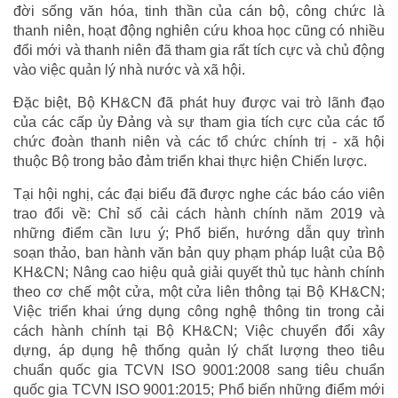
đời sống văn hóa, tinh thần của cán bộ, công chức là
thanh niên, hoạt động nghiên cứu khoa học cũng có nhiều
đổi mới và thanh niên đã tham gia rất tích cực và chủ động
vào việc quản lý nhà nước và xã hội.
Đặc biệt, Bộ KH&CN đã phát huy được vai trò lãnh đạo
của các cấp ủy Đảng và sự tham gia tích cực của các tổ
chức đoàn thanh niên và các tổ chức chính trị - xã hội
thuộc Bộ trong bảo đảm triển khai thực hiện Chiến lược.
Tại hội nghị, các đại biểu đã được nghe các báo cáo viên
trao đổi về: Chỉ số cải cách hành chính năm 2019 và
những điểm cần lưu ý; Phổ biến, hướng dẫn quy trình
soạn thảo, ban hành văn bản quy phạm pháp luật của Bộ
KH&CN; Nâng cao hiệu quả giải quyết thủ tục hành chính
theo cơ chế một cửa, một cửa liên thông tại Bộ KH&CN;
Việc triển khai ứng dụng công nghệ thông tin trong cải
cách hành chính tại Bộ KH&CN; Việc chuyển đổi xây
dựng, áp dụng hệ thống quản lý chất lượng theo tiêu
chuẩn quốc gia TCVN ISO 9001:2008 sang tiêu chuẩn
quốc gia TCVN ISO 9001:2015; Phổ biến những điểm mới