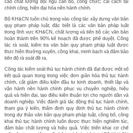
cao chất lượng đội ngũ cán bộ, công chức; cải cách tài
chính công, hiện đại hóa nền hành chính.
Bộ KH&CN luôn chú trọng vào công tác xây dựng văn bản
quy phạm pháp luật, đặc biệt là các văn bản pháp luật
trong lĩnh vực KH&CN, chất lượng và tiến bộ các văn bản
hoàn thành trên 90% kế hoạch đã được phê duyệt. Công
tác rà soát, kiểm tra văn bản quy phạm pháp luật được
thực hiện thường xuyên, công khai, minh bạch và đảm bảo
tiến độ rà soát đề ra.
Công tác kiểm soát thủ tục hành chính đã đạt được một số
kết quả quan trọng trong việc đơn giản hóa thủ tục hành
chính, cắt giảm điều kiện đầu tư kinh doanh, thiết lập và
vận hành nền hành chính phục vụ chuyên nghiệp, hiệu
quả và hiện đại, tạo điều kiện thuận lợi cho người dân và
doanh nghiệp. Việc đánh giá tác động thủ tục hành chính,
tham gia ý kiến, thẩm định quy định thủ tục hành chính
trong dự thảo văn bản quy phạm pháp luật, công bố, công
khai thủ tục hành chính luôn được thực hiện nghiêm túc,
đảm bảo chất lượng và hiệu quả. Việc triển khai cơ chế