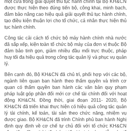
một cửa trong giải quyết thủ tục hành chính tại Bộ KH&CN
được thực hiện theo đúng tiến bộ, công khai, minh bạch,
đảm bảo nâng cao hiệu quả giải quyết thủ tục hành chính,
tạo điều kiện thuận lợi cho tổ chức, cá nhân thực hiện thủ
tục hành chính.
Công tác cải cách tổ chức bộ máy hành chính nhà nước
đã sắp xếp, kiện toàn tổ chức bộ máy của đơn vị thuộc Bộ
đảm bảo tinh gọn, giảm nhiều đầu mối trực thuộc, pháp
huy tối đa hiệu quả trong công tác quản lý và phục vụ quản
lý.
Bên cạnh đó, Bộ KH&CN đã chủ trì, phối hợp với các bộ,
ngành liên quan ban hành theo thẩm quyền và trình cơ
quan có thẩm quyền ban hành các văn bản quy phạm
pháp luật góp phần đổi mới cơ chế tài chính đối với hoạt
động KH&CN. Đồng thời, giai đoạn 2011- 2020, Bộ
KH&CN đã triển khai thực hiện có hiệu quả công tác quản
lý tài chính, kế toán, tài sản theo chức năng, nhiệm vụ
được giao. Bộ KH&CN đã trình Chính phủ ban hành Nghị
định quy định về cơ chế tự chủ đối với tổ chức KH&CN