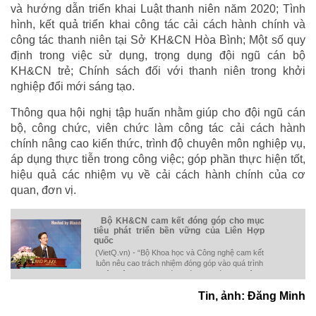
và hướng dẫn triển khai Luật thanh niên năm 2020; Tình
hình, kết quả triển khai công tác cải cách hành chính và
công tác thanh niên tại Sở KH&CN Hòa Bình; Một số quy
định trong việc sử dụng, trọng dụng đội ngũ cán bộ
KH&CN trẻ; Chính sách đối với thanh niên trong khởi
nghiệp đổi mới sáng tạo.
Thông qua hội nghị tập huấn nhằm giúp cho đội ngũ cán
bộ, công chức, viên chức làm công tác cải cách hành
chính nâng cao kiến thức, trình độ chuyên môn nghiệp vụ,
áp dụng thực tiễn trong công việc; góp phần thực hiện tốt,
hiệu quả các nhiệm vụ về cải cách hành chính của cơ
quan, đơn vị.
Bộ KH&CN cam kết đóng góp cho mục
tiêu phát triển bền vững của Liên Hợp
quốc
(VietQ.vn) - “Bộ Khoa học và Công nghệ cam kết
luôn nêu cao trách nhiệm đóng góp vào quá trình
hội nhập khu vực, đóng góp cho các mục tiêu
phát triển bền vững của Liên Hợp quốc” đó là chia
Tin, ảnh: Đăng Minh
sẻ của Phó Tổng cục trưởng Hà Minh Hiệp trong
Hội nghị thúc đẩy hợp tác giữa ASEAN và Tổ
chức Năng suất Châu Á (APO) trong lĩnh vực