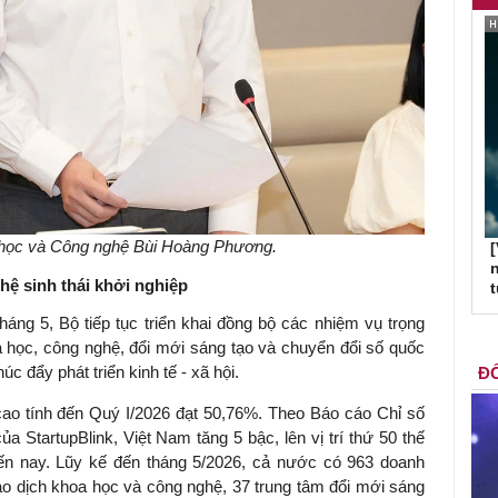
học và Công nghệ Bùi Hoàng Phương.
[
n
 hệ sinh thái khởi nghiệp
áng 5, Bộ tiếp tục triển khai đồng bộ các nhiệm vụ trọng
oa học, công nghệ, đổi mới sáng tạo và chuyển đổi số quốc
úc đẩy phát triển kinh tế - xã hội.
ĐỐ
ao tính đến Quý I/2026 đạt 50,76%. Theo Báo cáo Chỉ số
a StartupBlink, Việt Nam tăng 5 bậc, lên vị trí thứ 50 thế
ến nay. Lũy kế đến tháng 5/2026, cả nước có 963 doanh
ao dịch khoa học và công nghệ, 37 trung tâm đổi mới sáng