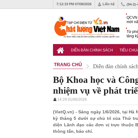
7:12:20 PM
07/08/2026
Liên hệ
(84-2)
QCVN 
mới nâ
công t
Từ phé
tảng k
phẩm
Khu dâ
của quy
DIỄN ĐÀN CHÍNH SÁCH
TIÊU CH
Vĩnh 
TRANG CHỦ
Diễn đàn chính sác
Bộ Khoa học và Công 
nhiệm vụ về phát tri
14:29 01/06/2026
(VietQ.vn) - Sáng ngày 1/6/2026, tại 
kỳ tháng 5 dưới sự chủ trì của Thứ 
diện Lãnh đạo các đơn vị trực thuộc B
thông tấn, báo chí.