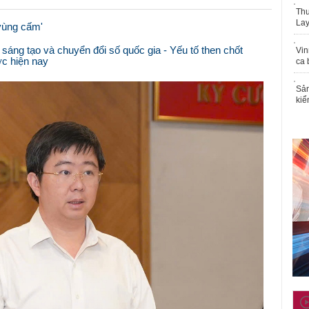
Thu
Lay
vùng cấm'
 sáng tạo và chuyển đổi số quốc gia - Yếu tố then chốt
Vin
ớc hiện nay
ca 
Sản
kiể