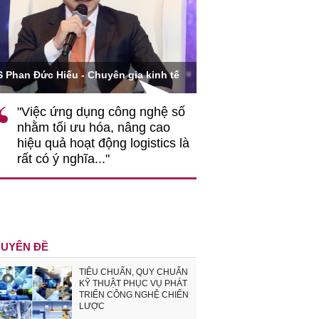
Ông Hoàng Quang Phòn
S Phan Đức Hiếu - Chuyên gia kinh tế
VCCI
"Việc ứng dụng công nghệ số
""Theo tôi, cần 
nhằm tối ưu hóa, nâng cao
gốc rễ về nhận
hiệu quả hoạt động logistics là
nghiệp cần coi
rất có ý nghĩa..."
động hài hoà là
triển..."
UYÊN ĐỀ
TIÊU CHUẨN, QUY CHUẨN
KỸ THUẬT PHỤC VỤ PHÁT
TRIỂN CÔNG NGHỆ CHIẾN
LƯỢC