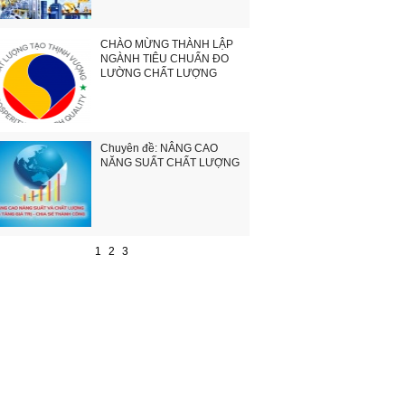
CHÀO MỪNG THÀNH LẬP
NGÀNH TIÊU CHUẨN ĐO
LƯỜNG CHẤT LƯỢNG
Chuyên đề: NÂNG CAO
NĂNG SUẤT CHẤT LƯỢNG
1
2
3