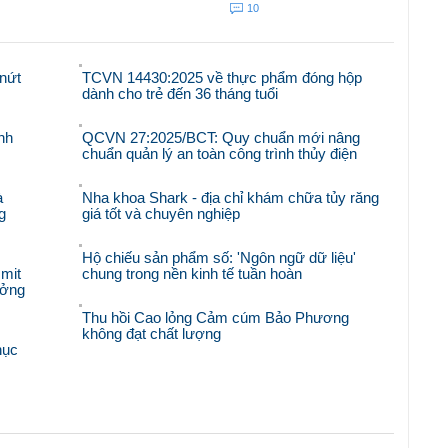
10
nứt
TCVN 14430:2025 về thực phẩm đóng hộp
dành cho trẻ đến 36 tháng tuổi
nh
QCVN 27:2025/BCT: Quy chuẩn mới nâng
chuẩn quản lý an toàn công trình thủy điện
à
Nha khoa Shark - địa chỉ khám chữa tủy răng
g
giá tốt và chuyên nghiệp
Hộ chiếu sản phẩm số: 'Ngôn ngữ dữ liệu'
mit
chung trong nền kinh tế tuần hoàn
ưởng
Thu hồi Cao lỏng Cảm cúm Bảo Phương
không đạt chất lượng
hục