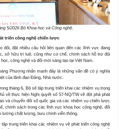
áng 5/2026 Bộ Khoa học và Công nghệ.
hát triển công nghệ chiến lược
o đổi, đặt nhiều câu hỏi liên quan đến các lĩnh vực đang
 sở hữu trí tuệ, cũng như cơ chế, chính sách hỗ trợ đội
 học, công nghệ và đổi mới sáng tạo tại Việt Nam.
Hoàng Phương nhấn mạnh đây là những vấn đề có ý nghĩa
iệt của lãnh đạo Đảng, Nhà nước.
ng tháng 6, Bộ sẽ tập trung triển khai các nhiệm vụ trọng
hủ về thực hiện Nghị quyết số 57-NQ/TW về đột phá phát
tạo và chuyển đổi số quốc gia và các nhiệm vụ chiến lược
hế, chính sách trong các lĩnh vực khoa học công nghệ, đổi
o lường chất lượng, bưu chính viễn thông.
ập trung triển khai các nhiệm vụ về phát triển công nghệ