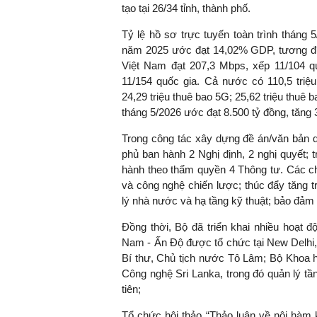
tạo tại 26/34 tỉnh, thành phố.
Tỷ lệ hồ sơ trực tuyến toàn trình tháng 5
năm 2025 ước đạt 14,02% GDP, tương đư
TS. Nguyễn Đức Độ - Ph
Việt Nam đạt 207,3 Mbps, xếp 11/104 qu
Viện Kinh tế Tài chính
11/154 quốc gia. Cả nước có 110,5 triệu
24,29 triệu thuê bao 5G; 25,62 triệu thuê 
"Có rất nhiều vi
tháng 5/2026 ước đạt 8.500 tỷ đồng, tăng
ngay từ bây giờ 
Trong công tác xây dựng đề án/văn bản q
đang được tiến
phủ ban hành 2 Nghị định, 2 nghị quyết;
đầu tư cho kho
hành theo thẩm quyền 4 Thông tư. Các ch
nghệ; ban hành
và công nghệ chiến lược; thúc đẩy tăng 
khuyến khích đổ
lý nhà nước và hạ tầng kỹ thuật; bảo đảm 
khởi nghiệp..."
Đồng thời, Bộ đã triển khai nhiều hoạt đ
Nam - Ấn Độ được tổ chức tại New Delhi,
Bí thư, Chủ tịch nước Tô Lâm; Bộ Khoa 
Công nghệ Sri Lanka, trong đó quản lý tầ
tiên;
Tổ chức hội thảo “Thảo luận về nội hàm 