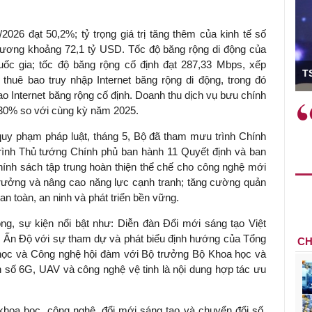
/2026 đạt 50,2%; tỷ trọng giá trị tăng thêm của kinh tế số
ơng khoảng 72,1 tỷ USD. Tốc độ băng rộng di động của
ó Viện trưởng
ốc gia; tốc độ băng rộng cố định đạt 287,33 Mbps, xếp
T
 thuê bao truy nhập Internet băng rộng di động, trong đó
bao Internet băng rộng cố định. Doanh thu dịch vụ bưu chính
ệc phải làm
Việc sử dụng hiệu quả chính
 30% so với cùng kỳ năm 2025.
và trên thực tế
sách tài khóa không chỉ mang ý
uy phạm pháp luật, tháng 5, Bộ đã tham mưu trình Chính
 hành như tăng
nghĩa hỗ trợ ngắn hạn mà còn
 trình Thủ tướng Chính phủ ban hành 11 Quyết định và ban
a học công
đóng vai trò tạo nền tảng cho
ính sách tập trung hoàn thiện thể chế cho công nghệ mới
 các cơ chế
tăng trưởng bền vững dài hạn.
trưởng và nâng cao năng lực cạnh tranh; tăng cường quản
i mới sáng tạo,
an toàn, an ninh và phát triển bền vững.
ộng, sự kiện nổi bật như: Diễn đàn Đổi mới sáng tạo Việt
 Ấn Độ với sự tham dự và phát biểu định hướng của Tổng
CH
học và Công nghệ hội đàm với Bộ trưởng Bộ Khoa học và
n số 6G, UAV và công nghệ vệ tinh là nội dung hợp tác ưu
khoa học, công nghệ, đổi mới sáng tạo và chuyển đổi số,