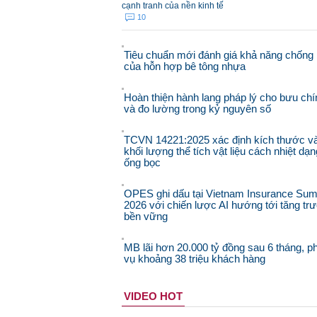
cạnh tranh của nền kinh tế
10
Tiêu chuẩn mới đánh giá khả năng chống 
của hỗn hợp bê tông nhựa
Hoàn thiện hành lang pháp lý cho bưu chí
và đo lường trong kỷ nguyên số
TCVN 14221:2025 xác định kích thước v
khối lượng thể tích vật liệu cách nhiệt dạn
ống bọc
OPES ghi dấu tại Vietnam Insurance Sum
2026 với chiến lược AI hướng tới tăng tr
bền vững
MB lãi hơn 20.000 tỷ đồng sau 6 tháng, p
vụ khoảng 38 triệu khách hàng
VIDEO HOT