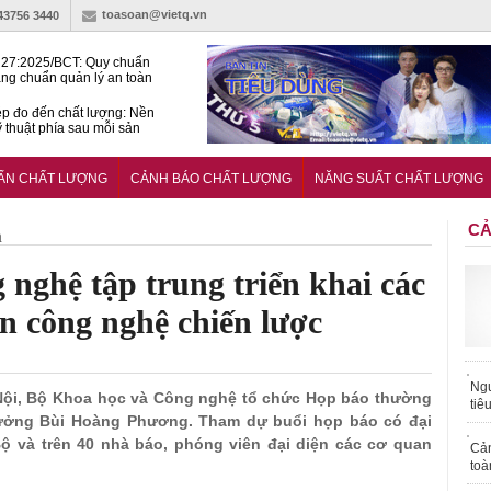
toasoan@vietq.vn
-43756 3440
27:2025/BCT: Quy chuẩn
ng chuẩn quản lý an toàn
rình thủy điện
p đo đến chất lượng: Nền
ỹ thuật phía sau mỗi sản
n cư Phước Thọ: Hạt nhân
 hoạch đô thị tri thức tại
UẨN CHẤT LƯỢNG
CẢNH BÁO CHẤT LƯỢNG
NĂNG SUẤT CHẤT LƯỢNG
Long
CẢ
h
nghệ tập trung triển khai các
ển công nghệ chiến lược
Ngư
Hà Nội, Bộ Khoa học và Công nghệ tổ chức Họp báo thường
tiê
trưởng Bùi Hoàng Phương. Tham dự buổi họp báo có đại
ộ và trên 40 nhà báo, phóng viên đại diện các cơ quan
Cả
toà