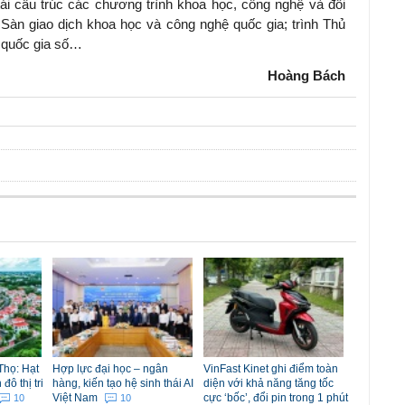
tái cấu trúc các chương trình khoa học, công nghệ và đổi
 Sàn giao dịch khoa học và công nghệ quốc gia; trình Thủ
ể quốc gia số…
Hoàng Bách
Thọ: Hạt
Hợp lực đại học – ngân
VinFast Kinet ghi điểm toàn
ô thị tri
hàng, kiến tạo hệ sinh thái AI
diện với khả năng tăng tốc
Việt Nam
cực ‘bốc’, đổi pin trong 1 phút
10
10