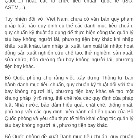
Quốc,...) hoặc các tổ chức tiêu chuẩn quốc tế (ISO,
ASTM,...).
Tuy nhiên đối với Việt Nam, chưa có văn bản quy phạm
pháp luật nào quy định cụ thể các danh mục tiêu chuẩn,
quy chuẩn kỹ thuật áp dụng để thực hiện công tác quản lý
tàu bay không người lái, phương tiện bay khác khi nhập
khẩu, xuất khẩu, tạm nhập tái xuất, tạm xuất tái nhập; hoạt
động sản xuất nghiên cứu chế tạo, thử nghiệm, sản xuất,
sửa chữa, bảo dưỡng tàu bay không người lái, phương
tiện bay khác.
Bộ Quốc phòng cho rằng việc xây dựng Thông tư ban
hành danh mục tiêu chuẩn, quy chuẩn kỹ thuật đối với tàu
bay không người lái, phương tiện bay khác sẽ tạo một
khung pháp lý rõ ràng, thể chế hóa các quy định của pháp
luật Nhà nước, bảo đảm hiệu quả, chặt chẽ, thống nhất,
phù hợp với các quy định hiện hành có liên quan của Bộ
Quốc phòng và yêu cầu thực tế triển khai công tác quản lý
tàu bay không người lái, phương tiện bay khác.
Bộ Quốc phòng đề xuất Danh mục tiêu chuẩn, quy chuẩn