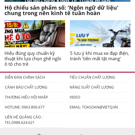
Hộ chiếu sản phẩm số: 'Ngôn ngữ dữ liệu'
chung trong nền kinh tế tuần hoàn
Hiểu đúng quy chuẩn kỹ
5 lưu ý khi mua xe đạp điện,
thuật khi lựa chọn ghế ngồi
tránh 'tiền mất tật mang'
ô tô cho trẻ
DIỄN ĐÀN CHÍNH SÁCH
TIÊU CHUẨN CHẤT LƯỢNG
CẢNH BÁO CHẤT LƯỢNG
NĂNG SUẤT CHẤT LƯỢNG
THƯƠNG HIỆU HỘI NHẬP
VIDEO
HOTLINE: 0963.806.677
EMAIL:
TOASOAN@VIETQ.VN
LIÊN HỆ QUẢNG CÁO :
TEL:0988.624.621