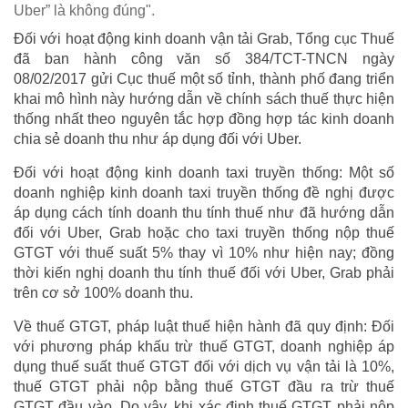
Uber” là không đúng".
Đối với hoạt động kinh doanh vận tải Grab, Tổng cục Thuế
đã ban hành công văn số 384/TCT-TNCN ngày
08/02/2017 gửi Cục thuế một số tỉnh, thành phố đang triển
khai mô hình này hướng dẫn về chính sách thuế thực hiện
thống nhất theo nguyên tắc hợp đồng hợp tác kinh doanh
chia sẻ doanh thu như áp dụng đối với Uber.
Đối với hoạt động kinh doanh taxi truyền thống: Một số
doanh nghiệp kinh doanh taxi truyền thống đề nghị được
áp dụng cách tính doanh thu tính thuế như đã hướng dẫn
đối với Uber, Grab hoặc cho taxi truyền thống nộp thuế
GTGT với thuế suất 5% thay vì 10% như hiện nay; đồng
thời kiến nghị doanh thu tính thuế đối với Uber, Grab phải
trên cơ sở 100% doanh thu.
Về thuế GTGT, pháp luật thuế hiện hành đã quy định: Đối
với phương pháp khấu trừ thuế GTGT, doanh nghiệp áp
dụng thuế suất thuế GTGT đối với dịch vụ vận tải là 10%,
thuế GTGT phải nộp bằng thuế GTGT đầu ra trừ thuế
GTGT đầu vào. Do vậy, khi xác định thuế GTGT phải nộp