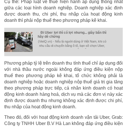
Cụ thể: Pháp luật về thuế hiện hành áp dụng thống nhất
giữa các loại hình doanh nghiệp. Doanh nghiệp xác định
được doanh thu, chi phí, thu nhập của hoạt động kinh
doanh thì phải nộp thuế theo phương pháp kê khai.
Đi Uber lợi thì có lợi nhưng... giày bẩn thì
hãy dè chừng
(VietQ.vn) - Nếu là người dùng ở Việt Nam, khi có
nhu cầu di chuyển bằng ô tô, bạn sẽ chọn Uber,
Grab hay taxi truyền thống?
Phương pháp tỷ lệ trên doanh thu tính thuế chỉ áp dụng đối
với nhà thầu nước ngoài không đáp ứng điều kiện nộp
thuế theo phương pháp kê khai, tổ chức không phải là
doanh nghiệp hoặc doanh nghiệp nộp thuế giá trị gia tăng
theo phương pháp trực tiếp, cá nhân kinh doanh có hoạt
động kinh doanh hàng hoá, dịch vụ mà các đơn vị này xác
định được doanh thu nhưng không xác định được chi phí,
thu nhập của hoạt động kinh doanh.
Theo đó, đối với hoạt động kinh doanh vận tải Uber, Grab:
Công ty TNHH Uber B.V Hà Lan không đáp ứng điều kiện