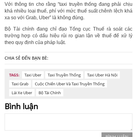
Với thông tin cho rằng “taxi truyền thống đang phải chịu
khá nhiều loại thuế, phí với mức thuế suất chênh lệch khá
xa so với Grab, Uber” là không đúng.
Bộ Tài chính đang chỉ đạo Tổng cục Thuế rà soát các
trường hợp có dấu hiệu rủi ro gian lận về thuế để xử lý
theo quy định của pháp luật.
CHIA SẺ ĐẾN BẠN BÈ:
Taxi Uber
Taxi Truyền Thống
Taxi Uber Hà Nội
TAGS:
Taxi Grab
Cuộc Chiến Uber Và Taxi Truyền Thống
Lái Xe Uber
Bộ Tài Chính
Bình luận
BÌNH LUẬN