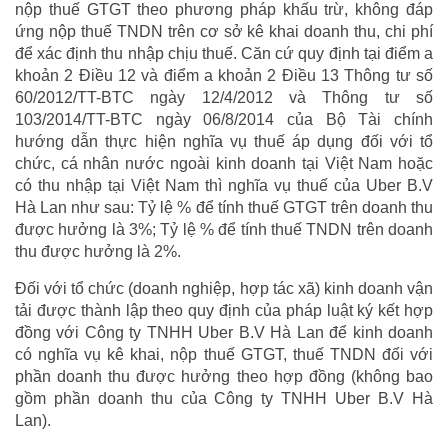
nộp thuế GTGT theo phương pháp khấu trừ, không đáp
ứng nộp thuế TNDN trên cơ sở kê khai doanh thu, chi phí
để xác định thu nhập chịu thuế. Căn cứ quy định tại điểm a
khoản 2 Điều 12 và điểm a khoản 2 Điều 13 Thông tư số
60/2012/TT-BTC ngày 12/4/2012 và Thông tư số
103/2014/TT-BTC ngày 06/8/2014 của Bộ Tài chính
hướng dẫn thực hiện nghĩa vụ thuế áp dụng đối với tổ
chức, cá nhân nước ngoài kinh doanh tại Việt Nam hoặc
có thu nhập tại Việt Nam thì nghĩa vụ thuế của Uber B.V
Hà Lan như sau: Tỷ lệ % để tính thuế GTGT trên doanh thu
được hưởng là 3%; Tỷ lệ % để tính thuế TNDN trên doanh
thu được hưởng là 2%.
Đối với tổ chức (doanh nghiệp, hợp tác xã) kinh doanh vận
tải được thành lập theo quy định của pháp luật ký kết hợp
đồng với Công ty TNHH Uber B.V Hà Lan để kinh doanh
có nghĩa vụ kê khai, nộp thuế GTGT, thuế TNDN đối với
phần doanh thu được hưởng theo hợp đồng (không bao
gồm phần doanh thu của Công ty TNHH Uber B.V Hà
Lan).