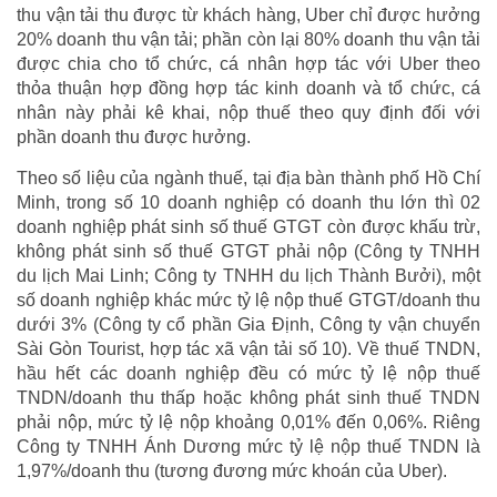
thu vận tải thu được từ khách hàng, Uber chỉ được hưởng
20% doanh thu vận tải; phần còn lại 80% doanh thu vận tải
được chia cho tổ chức, cá nhân hợp tác với Uber theo
thỏa thuận hợp đồng hợp tác kinh doanh và tổ chức, cá
nhân này phải kê khai, nộp thuế theo quy định đối với
phần doanh thu được hưởng.
Theo số liệu của ngành thuế, tại địa bàn thành phố Hồ Chí
Minh, trong số 10 doanh nghiệp có doanh thu lớn thì 02
doanh nghiệp phát sinh số thuế GTGT còn được khấu trừ,
không phát sinh số thuế GTGT phải nộp (Công ty TNHH
du lịch Mai Linh; Công ty TNHH du lịch Thành Bưởi), một
số doanh nghiệp khác mức tỷ lệ nộp thuế GTGT/doanh thu
dưới 3% (Công ty cổ phần Gia Định, Công ty vận chuyển
Sài Gòn Tourist, hợp tác xã vận tải số 10). Về thuế TNDN,
hầu hết các doanh nghiệp đều có mức tỷ lệ nộp thuế
TNDN/doanh thu thấp hoặc không phát sinh thuế TNDN
phải nộp, mức tỷ lệ nộp khoảng 0,01% đến 0,06%. Riêng
Công ty TNHH Ánh Dương mức tỷ lệ nộp thuế TNDN là
1,97%/doanh thu (tương đương mức khoán của Uber).