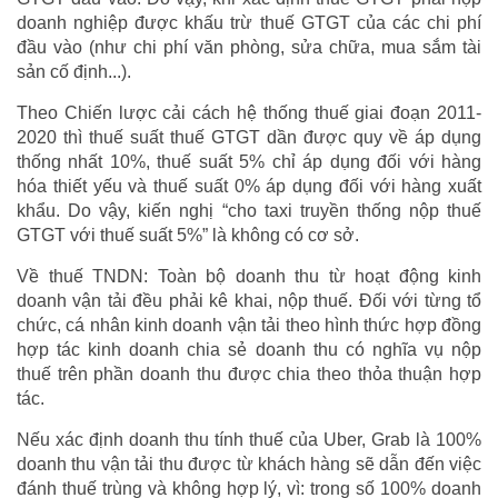
doanh nghiệp được khấu trừ thuế GTGT của các chi phí
đầu vào (như chi phí văn phòng, sửa chữa, mua sắm tài
sản cố định...).
Theo Chiến lược cải cách hệ thống thuế giai đoạn 2011-
2020 thì thuế suất thuế GTGT dần được quy về áp dụng
thống nhất 10%, thuế suất 5% chỉ áp dụng đối với hàng
hóa thiết yếu và thuế suất 0% áp dụng đối với hàng xuất
khẩu. Do vậy, kiến nghị “cho taxi truyền thống nộp thuế
GTGT với thuế suất 5%” là không có cơ sở.
Về thuế TNDN: Toàn bộ doanh thu từ hoạt động kinh
doanh vận tải đều phải kê khai, nộp thuế. Đối với từng tổ
chức, cá nhân kinh doanh vận tải theo hình thức hợp đồng
hợp tác kinh doanh chia sẻ doanh thu có nghĩa vụ nộp
thuế trên phần doanh thu được chia theo thỏa thuận hợp
tác.
Nếu xác định doanh thu tính thuế của Uber, Grab là 100%
doanh thu vận tải thu được từ khách hàng sẽ dẫn đến việc
đánh thuế trùng và không hợp lý, vì: trong số 100% doanh