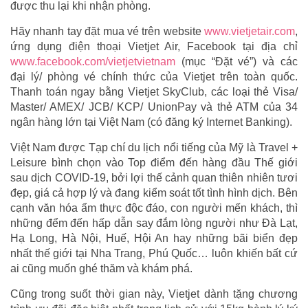
được thu lại khi nhận phòng.
Hãy nhanh tay đặt mua vé trên website
www.vietjetair.com
,
ứng dụng điện thoại Vietjet Air, Facebook tại địa chỉ
www.facebook.com/vietjetvietnam
(mục “Đặt vé”) và các
đại lý/ phòng vé chính thức của Vietjet trên toàn quốc.
Thanh toán ngay bằng Vietjet SkyClub, các loại thẻ Visa/
Master/ AMEX/ JCB/ KCP/ UnionPay và thẻ ATM của 34
ngân hàng lớn tại Việt Nam (có đăng ký Internet Banking).
Việt Nam được Tạp chí du lịch nổi tiếng của Mỹ là Travel +
Leisure bình chọn vào Top điểm đến hàng đầu Thế giới
sau dịch COVID-19, bởi lợi thế cảnh quan thiên nhiên tươi
đẹp, giá cả hợp lý và đang kiểm soát tốt tình hình dịch. Bên
cạnh văn hóa ẩm thực độc đáo, con người mến khách, thì
những đểm đến hấp dẫn say đắm lòng người như Đà Lạt,
Hạ Long, Hà Nội, Huế, Hội An hay những bãi biển đẹp
nhất thế giới tại Nha Trang, Phú Quốc… luôn khiến bất cứ
ai cũng muốn ghé thăm và khám phá.
Cũng trong suốt thời gian này, Vietjet dành tặng chương