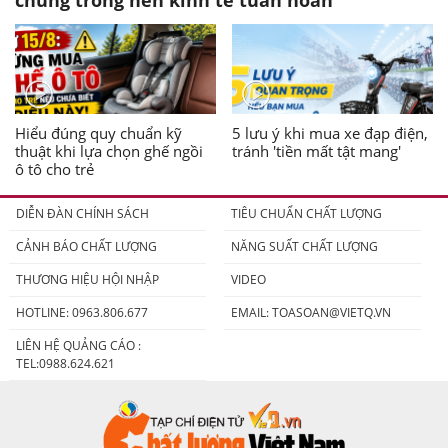
chung trong nền kinh tế tuần hoàn
Hiểu đúng quy chuẩn kỹ
5 lưu ý khi mua xe đạp điện,
thuật khi lựa chọn ghế ngồi
tránh 'tiền mất tật mang'
ô tô cho trẻ
DIỄN ĐÀN CHÍNH SÁCH
TIÊU CHUẨN CHẤT LƯỢNG
CẢNH BÁO CHẤT LƯỢNG
NĂNG SUẤT CHẤT LƯỢNG
THƯƠNG HIỆU HỘI NHẬP
VIDEO
HOTLINE: 0963.806.677
EMAIL:
TOASOAN@VIETQ.VN
LIÊN HỆ QUẢNG CÁO :
TEL:0988.624.621