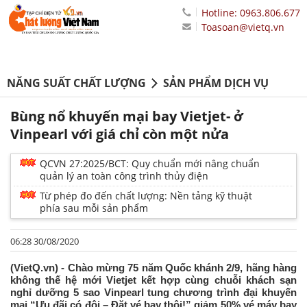
Hotline: 0963.806.677
Toasoan@vietq.vn
NĂNG SUẤT CHẤT LƯỢNG
SẢN PHẨM DỊCH VỤ
Bùng nổ khuyến mại bay Vietjet- ở
Vinpearl với giá chỉ còn một nửa
QCVN 27:2025/BCT: Quy chuẩn mới nâng chuẩn
quản lý an toàn công trình thủy điện
Từ phép đo đến chất lượng: Nền tảng kỹ thuật
phía sau mỗi sản phẩm
06:28 30/08/2020
(VietQ.vn) - Chào mừng 75 năm Quốc khánh 2/9, hãng hàng
không thế hệ mới Vietjet kết hợp cùng chuỗi khách sạn
nghỉ dưỡng 5 sao Vinpearl tung chương trình đại khuyến
mại “Ưu đãi có đôi – Đặt vé bay thôi!” giảm 50% vé máy bay