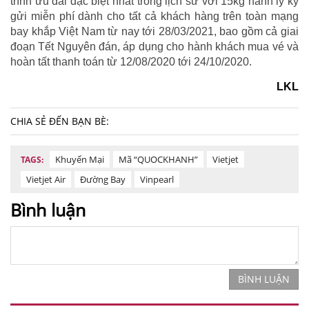
trình ưu đãi đặc biệt nhất trong lịch sử với 15kg hành lý ký
gửi miễn phí dành cho tất cả khách hàng trên toàn mạng
bay khắp Việt Nam từ nay tới 28/03/2021, bao gồm cả giai
đoạn Tết Nguyên đán, áp dụng cho hành khách mua vé và
hoàn tất thanh toán từ 12/08/2020 tới 24/10/2020.
LKL
CHIA SẺ ĐẾN BẠN BÈ:
Khuyến Mại
Mã “QUOCKHANH”
Vietjet
TAGS:
Vietjet Air
Đường Bay
Vinpearl
Bình luận
BÌNH LUẬN