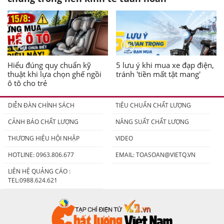
Hiểu đúng quy chuẩn kỹ
5 lưu ý khi mua xe đạp điện,
thuật khi lựa chọn ghế ngồi
tránh 'tiền mất tật mang'
ô tô cho trẻ
DIỄN ĐÀN CHÍNH SÁCH
TIÊU CHUẨN CHẤT LƯỢNG
CẢNH BÁO CHẤT LƯỢNG
NĂNG SUẤT CHẤT LƯỢNG
THƯƠNG HIỆU HỘI NHẬP
VIDEO
HOTLINE: 0963.806.677
EMAIL:
TOASOAN@VIETQ.VN
LIÊN HỆ QUẢNG CÁO :
TEL:0988.624.621