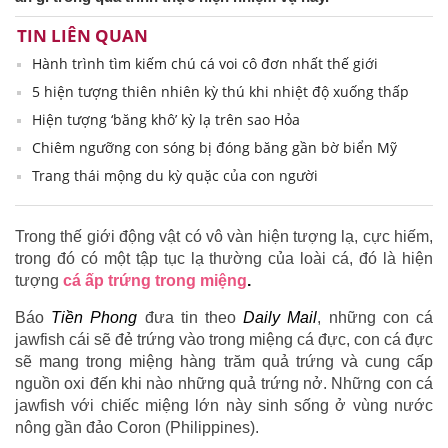
TIN LIÊN QUAN
Hành trình tìm kiếm chú cá voi cô đơn nhất thế giới
5 hiện tượng thiên nhiên kỳ thú khi nhiệt độ xuống thấp
Hiện tượng ‘băng khô’ kỳ lạ trên sao Hỏa
Chiêm ngưỡng con sóng bị đóng băng gần bờ biển Mỹ
Trang thái mộng du kỳ quặc của con người
Trong thế giới động vật có vô vàn hiện tượng lạ, cực hiếm,
trong đó có một tập tục lạ thường của loài cá, đó là hiện
tượng
cá ấp trứng trong miệng
.
Báo
Tiền Phong
đưa tin theo
Daily Mail
, những con cá
jawfish cái sẽ đẻ trứng vào trong miệng cá đực, con cá đực
sẽ mang trong miệng hàng trăm quả trứng và cung cấp
nguồn oxi đến khi nào những quả trứng nở. Những con cá
jawfish với chiếc miệng lớn này sinh sống ở vùng nước
nông gần đảo Coron (Philippines).