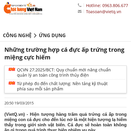
Hotline: 0963.806.677
Toasoan@vietq.vn
CÔNG NGHỆ
ỨNG DỤNG
Những trường hợp cá đực ấp trứng trong
miệng cực hiếm
QCVN 27:2025/BCT: Quy chuẩn mới nâng chuẩn
quản lý an toàn công trình thủy điện
Từ phép đo đến chất lượng: Nền tảng kỹ thuật
phía sau mỗi sản phẩm
20:50 19/03/2015
(VietQ.vn) - Hiện tượng hàng trăm quả trứng cá ấp trong
miệng con cá đực cho đến lúc nở là một hiện tượng lạ hiếm
thấy trong giới sinh vật biển. Cá đực sẽ hoàn toàn không
ăn gì trong quá trình thực hiện nhiệm vụ này.