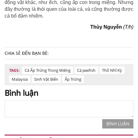
động vật khác, như ếch, cũng ấp con trong miệng. Nhưng
đây thường là thói quen của loài cá, và cũng thường được
cá bố đảm nhiệm.
Thùy Nguyễn
(T/h)
CHIA SẺ ĐẾN BẠN BÈ:
Cá Ấp Trứng Trong Miệng
Cá Jawfish
Thổ Nhĩ Kỳ
TAGS:
Malaysia
Sinh Vật Biển
Ấp Trứng
Bình luận
BÌNH LUẬN