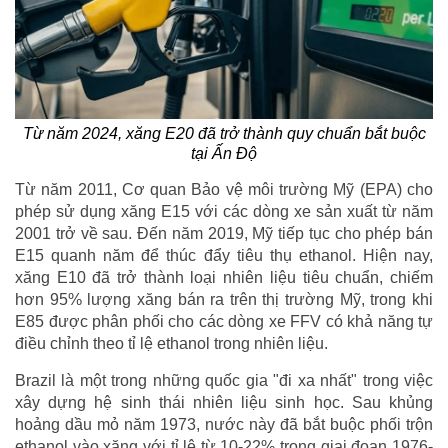
Từ năm 2024, xăng E20 đã trở thành quy chuẩn bắt buộc
tại Ấn Độ
Từ năm 2011, Cơ quan Bảo vệ môi trường Mỹ (EPA) cho
phép sử dụng xăng E15 với các dòng xe sản xuất từ năm
2001 trở về sau. Đến năm 2019, Mỹ tiếp tục cho phép bán
E15 quanh năm để thúc đẩy tiêu thụ ethanol. Hiện nay,
xăng E10 đã trở thành loại nhiên liệu tiêu chuẩn, chiếm
hơn 95% lượng xăng bán ra trên thị trường Mỹ, trong khi
E85 được phân phối cho các dòng xe FFV có khả năng tự
điều chỉnh theo tỉ lệ ethanol trong nhiên liệu.
Brazil là một trong những quốc gia "đi xa nhất" trong việc
xây dựng hệ sinh thái nhiên liệu sinh học. Sau khủng
hoảng dầu mỏ năm 1973, nước này đã bắt buộc phối trộn
ethanol vào xăng với tỉ lệ từ 10-22% trong giai đoạn 1976-