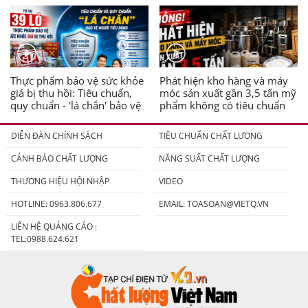
Thực phẩm bảo vệ sức khỏe
Phát hiện kho hàng và máy
giả bị thu hồi: Tiêu chuẩn,
móc sản xuất gần 3,5 tấn mỹ
quy chuẩn - 'lá chắn' bảo vệ
phẩm không có tiêu chuẩn
người tiêu dùng
DIỄN ĐÀN CHÍNH SÁCH
TIÊU CHUẨN CHẤT LƯỢNG
CẢNH BÁO CHẤT LƯỢNG
NĂNG SUẤT CHẤT LƯỢNG
THƯƠNG HIỆU HỘI NHẬP
VIDEO
HOTLINE: 0963.806.677
EMAIL:
TOASOAN@VIETQ.VN
LIÊN HỆ QUẢNG CÁO :
TEL:0988.624.621