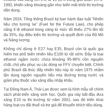
1992, khiến xăng khoáng gần như biến mất khỏi thị trường
dân dụng.
Năm 2024, Tổng thống Brazil ký ban hành đạo luật "Nhiên
liệu cho tương lai" (Fuel for the Future Law), cho phép
nâng tỉ lệ ethanol trong xăng từ mức tối thiểu 27% lên tối
đa 35%, tùy điều kiện thị trường và quyết định của Bộ Mỏ
và Năng lượng.
Không chỉ dừng ở E27 hay E35, Brazil còn là quốc gia
hiếm hoi phổ biến nhiên liệu E100 từ rất sớm. Đây là loại
ethanol ngậm nước chứa khoảng 95-96% cồn nguyên
chất, chủ yếu phục vụ các dòng xe FFV chuyên biệt. Chính
phủ Brazil đã thúc đẩy nhiên liệu này từ năm 1975 nhằm
tận dụng nguồn nguyên liệu mía đường trong nước và
giảm phụ thuộc vào xăng dầu nhập khẩu.
Tại Đông Nam Á, Thái Lan được xem là hình mẫu về chính
sách phát triển xăng sinh học. Quốc gia này bắt đầu đưa
xăng E10 ra thị trường từ năm 2001, sau đó triển khai
hàng loạt ưu đãi thuế và trợ giá để khuyến khích tiêu dùng.