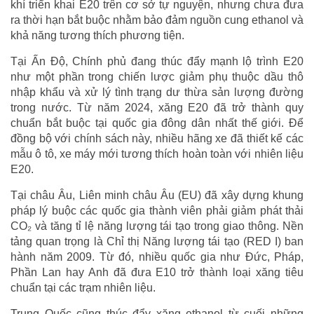
khí triển khai E20 trên cơ sở tự nguyện, nhưng chưa đưa
ra thời hạn bắt buộc nhằm bảo đảm nguồn cung ethanol và
khả năng tương thích phương tiện.
Tại Ấn Độ, Chính phủ đang thúc đẩy mạnh lộ trình E20
như một phần trong chiến lược giảm phụ thuộc dầu thô
nhập khẩu và xử lý tình trạng dư thừa sản lượng đường
trong nước. Từ năm 2024, xăng E20 đã trở thành quy
chuẩn bắt buộc tại quốc gia đông dân nhất thế giới. Để
đồng bộ với chính sách này, nhiều hãng xe đã thiết kế các
mẫu ô tô, xe máy mới tương thích hoàn toàn với nhiên liệu
E20.
Tại châu Âu, Liên minh châu Âu (EU) đã xây dựng khung
pháp lý buộc các quốc gia thành viên phải giảm phát thải
CO₂ và tăng tỉ lệ năng lượng tái tạo trong giao thông. Nền
tảng quan trọng là Chỉ thị Năng lượng tái tạo (RED I) ban
hành năm 2009. Từ đó, nhiều quốc gia như Đức, Pháp,
Phần Lan hay Anh đã đưa E10 trở thành loại xăng tiêu
chuẩn tại các trạm nhiên liệu.
Trung Quốc cũng thúc đẩy xăng ethanol từ cuối những