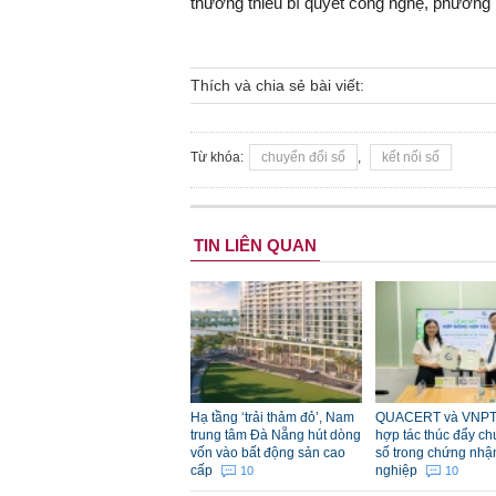
thường thiếu bí quyết công nghệ, phương p
Thích và chia sẻ bài viết:
Từ khóa:
chuyển đổi số
,
kết nối số
TIN LIÊN QUAN
Hạ tầng ‘trải thảm đỏ’, Nam
QUACERT và VNPT
trung tâm Đà Nẵng hút dòng
hợp tác thúc đẩy ch
vốn vào bất động sản cao
số trong chứng nhậ
cấp
nghiệp
10
10