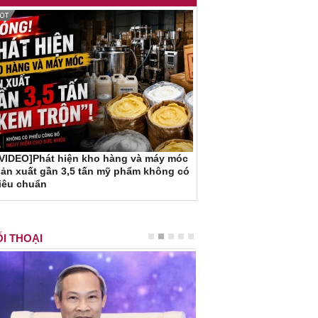
[VIDEO]Phát hiện kho hàng và máy móc
ản xuất gần 3,5 tấn mỹ phẩm không có
iêu chuẩn
I THOẠI