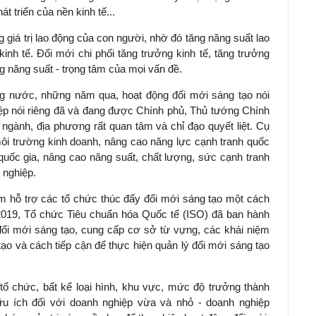
t triển của nền kinh tế...
ng giá trị lao động của con người, nhờ đó tăng năng suất lao
kinh tế. Đổi mới chi phối tăng trưởng kinh tế, tăng trưởng
ng năng suất - trọng tâm của mọi vấn đề.
ng nước, những năm qua, hoạt động đổi mới sáng tạo nói
iệp nói riêng đã và đang được Chính phủ, Thủ tướng Chính
ngành, địa phương rất quan tâm và chỉ đạo quyết liệt. Cụ
n môi trường kinh doanh, nâng cao năng lực cạnh tranh quốc
quốc gia, nâng cao năng suất, chất lượng, sức cạnh tranh
 nghiệp.
 hỗ trợ các tổ chức thúc đẩy đổi mới sáng tạo một cách
 2019, Tổ chức Tiêu chuẩn hóa Quốc tế (ISO) đã ban hành
 đổi mới sáng tạo, cung cấp cơ sở từ vựng, các khái niệm
ạo và cách tiếp cận để thực hiện quản lý đổi mới sáng tạo
 tổ chức, bất kể loại hình, khu vực, mức độ trưởng thành
ữu ích đối với doanh nghiệp vừa và nhỏ - doanh nghiệp