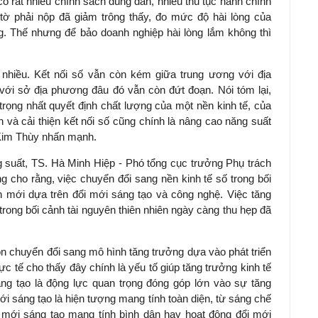
có rất nhiều chính sách đúng đắn, nhiều thủ tục hành chính
tờ phải nộp đã giảm trông thấy, đo mức độ hài lòng của
ng. Thế nhưng để bảo doanh nghiệp hài lòng lắm không thì
t nhiều. Kết nối số vẫn còn kém giữa trung ương với địa
với sở địa phương đâu đó vẫn còn đứt đoạn. Nói tóm lại,
n trọng nhất quyết định chất lượng của một nền kinh tế, của
và cải thiện kết nối số cũng chính là nâng cao năng suất
i Kim Thùy nhấn mạnh.
 suất, TS. Hà Minh Hiệp - Phó tổng cục trưởng Phụ trách
 cho rằng, việc chuyển đổi sang nền kinh tế số trong bối
 mới dựa trên đổi mới sáng tạo và công nghệ. Việc tăng
trong bối cảnh tài nguyên thiên nhiên ngày càng thu hẹp đã
ọn chuyển đổi sang mô hình tăng trưởng dựa vào phát triển
ực tế cho thấy đây chính là yếu tố giúp tăng trưởng kinh tế
ng tạo là động lực quan trọng đóng góp lớn vào sự tăng
 mới sáng tạo là hiện tượng mang tính toàn diện, từ sáng chế
mới sáng tạo mang tính bình dân hay hoạt động đổi mới