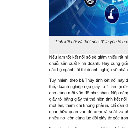
Tính kết nối và “kết nối số” là yếu tố q
Nếu làm tốt kết nối số sẽ giảm thiểu rất n
chuỗi sản xuất kinh doanh. Hay cũng giố
các bộ ngành tốt thì doanh nghiệp sẽ nhàn 
Tuy nhiên, theo bà Thùy tính kết nối này
thể, doanh nghiệp nộp giấy tờ 1 lần tại đ
cho cùng một vấn đề như nhau. Nộp càng 
giấy tờ bằng giấy thì thể hiện tính kết n
một lần, thậm chí không phải in, chỉ cần 
quan hữu quan vào đó xem rà soát và phê
nhiều nơi còn cùng lúc đòi giấy tờ gốc tro