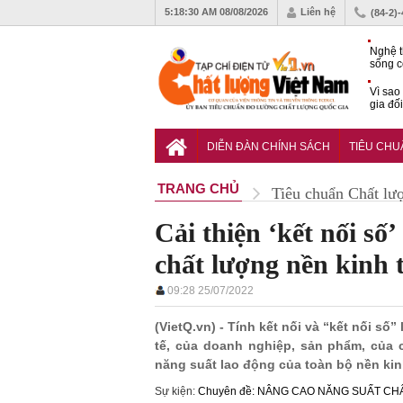
5:18:31 AM
08/08/2026
Liên hệ
(84-2)
Nghệ t
sống c
Vì sao
gia đố
Hạ tần
tâm Đà
DIỄN ĐÀN CHÍNH SÁCH
TIÊU CH
động s
TRANG CHỦ
Tiêu chuẩn Chất lư
Cải thiện ‘kết nối số
chất lượng nền kinh 
09:28 25/07/2022
(VietQ.vn) - Tính kết nối và “kết nối số
tế, của doanh nghiệp, sản phẩm, của c
năng suất lao động của toàn bộ nền kin
Sự kiện:
Chuyên đề: NÂNG CAO NĂNG SUẤT C