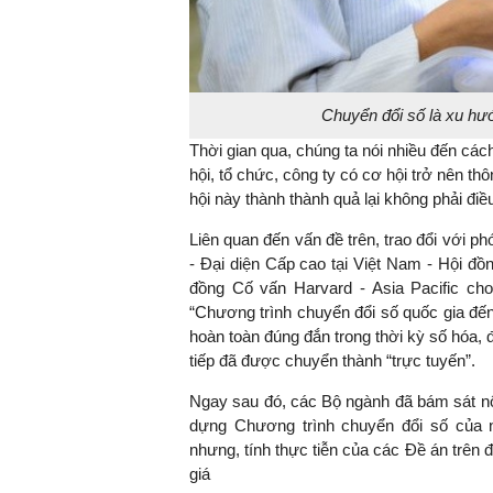
Chuyển đổi số là xu hướ
Thời gian qua, chúng ta nói nhiều đến các
hội, tổ chức, công ty có cơ hội trở nên th
hội này thành thành quả lại không phải điề
Liên quan đến vấn đề trên, trao đổi với p
- Đại diện Cấp cao tại Việt Nam - Hội 
đồng Cố vấn Harvard - Asia Pacific cho
“Chương trình chuyển đổi số quốc gia đế
hoàn toàn đúng đắn trong thời kỳ số hóa, đ
tiếp đã được chuyển thành “trực tuyến”.
Ngay sau đó, các Bộ ngành đã bám sát nộ
dựng Chương trình chuyển đổi số của 
nhưng, tính thực tiễn của các Đề án trên 
giá