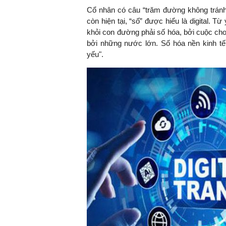
Cổ nhân có câu “trăm đường không tránh 
còn hiện tại, “số” được hiểu là digital. T
khỏi con đường phải số hóa, bởi cuộc ch
bởi những nước lớn. Số hóa nền kinh tế,
TS. Nguyễn Đức Độ - Ph
Viện Kinh tế Tài chính
yếu".
"Có rất nhiều vi
ngay từ bây giờ 
đang được tiến
đầu tư cho kho
nghệ; ban hành
khuyến khích đổ
khởi nghiệp..."