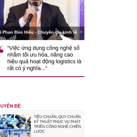
Ông Hoàng Quang Phòn
S Phan Đức Hiếu - Chuyên gia kinh tế
VCCI
"Việc ứng dụng công nghệ số
""Theo tôi, cần 
nhằm tối ưu hóa, nâng cao
gốc rễ về nhận
hiệu quả hoạt động logistics là
nghiệp cần coi
rất có ý nghĩa..."
động hài hoà là
triển..."
UYÊN ĐỀ
TIÊU CHUẨN, QUY CHUẨN
KỸ THUẬT PHỤC VỤ PHÁT
TRIỂN CÔNG NGHỆ CHIẾN
LƯỢC