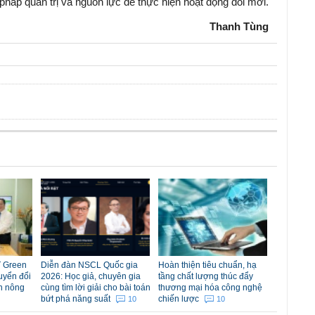
háp quản trị và nguồn lực để thực hiện hoạt động đổi mới.
Thanh Tùng
 Green
Diễn đàn NSCL Quốc gia
Hoàn thiện tiêu chuẩn, hạ
uyển đổi
2026: Học giả, chuyên gia
tầng chất lượng thúc đẩy
n nông
cùng tìm lời giải cho bài toán
thương mại hóa công nghệ
bứt phá năng suất
chiến lược
10
10