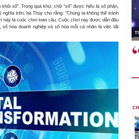
khỏi số”. Trong quá khứ, chữ “số” được hiểu là số phận,
ừ ý nghĩa trên, bà Thùy cho rằng: "Chúng ta không thể tránh
ơi này là cuộc chơi toàn cầu. Cuộc chơi này được dẫn đầu
 số hóa doanh nghiệp và số hóa mỗi cá nhân là việc tất
ó Viện trưởng
T
ệc phải làm
Việc sử dụng hiệu quả chính
và trên thực tế
sách tài khóa không chỉ mang ý
 hành như tăng
nghĩa hỗ trợ ngắn hạn mà còn
a học công
đóng vai trò tạo nền tảng cho
 các cơ chế
tăng trưởng bền vững dài hạn.
i mới sáng tạo,
CH