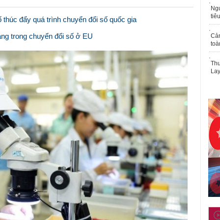
Ngư
tiê
 thúc đẩy quá trình chuyển đổi số quốc gia
ng trong chuyển đổi số ở EU
Cả
toà
Thu
Lay