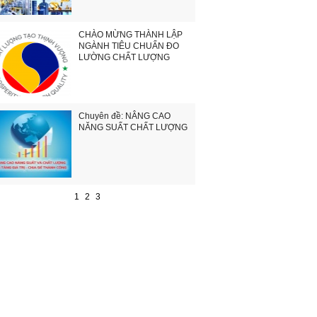
CHÀO MỪNG THÀNH LẬP
NGÀNH TIÊU CHUẨN ĐO
LƯỜNG CHẤT LƯỢNG
Chuyên đề: NÂNG CAO
NĂNG SUẤT CHẤT LƯỢNG
1
2
3