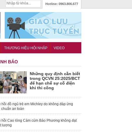
Hotline:
0963.806.677
THƯƠNG HIỆU HỘI NHẬP
VIDEO
NH BÁO
Những quy định cần biết
trong QCVN 25:2025/BCT
để hạn chế sự cố điện
khi thi công
 hồi đồ ngủ trẻ em Michley do không đáp ứng
u chuẩn an toàn
 hồi Cao lỏng Cảm cúm Bảo Phương không đạt
t lượng