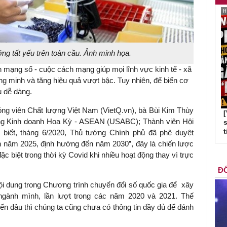
ng tất yếu trên toàn cầu. Ảnh minh họa.
h mạng số - cuộc cách mạng giúp mọi lĩnh vực kinh tế - xã
ông minh và tăng hiệu quả vượt bậc. Tuy nhiên, để biến cơ
u dễ dàng.
hóng viên Chất lượng Việt Nam (VietQ.vn), bà Bùi Kim Thùy
đồng Kinh doanh Hoa Kỳ - ASEAN (USABC); Thành viên Hội
s
t
 biết, tháng 6/2020, Thủ tướng Chính phủ đã phê duyệt
n năm 2025, định hướng đến năm 2030”, đây là chiến lược
ặc biệt trong thời kỳ Covid khi nhiều hoạt động thay vì trực
ĐỐ
i dung trong Chương trình chuyển đổi số quốc gia để xây
ngành mình, lần lượt trong các năm 2020 và 2021. Thế
đến đâu thì chúng ta cũng chưa có thông tin đầy đủ để đánh