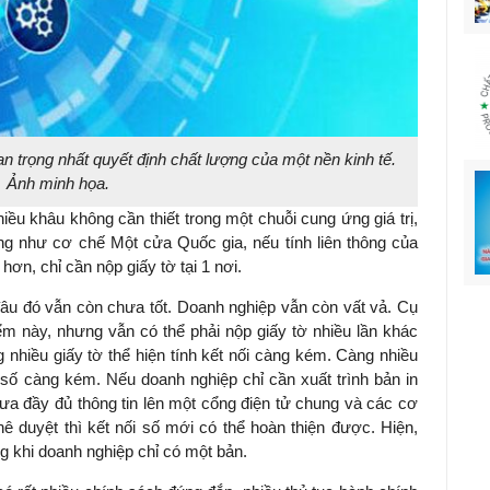
uan trọng nhất quyết định chất lượng của một nền kinh tế.
Ảnh minh họa.
hiều khâu không cần thiết trong một chuỗi cung ứng giá trị,
ng như cơ chế Một cửa Quốc gia, nếu tính liên thông của
hơn, chỉ cần nộp giấy tờ tại 1 nơi.
 đâu đó vẫn còn chưa tốt. Doanh nghiệp vẫn còn vất vả. Cụ
iểm này, nhưng vẫn có thể phải nộp giấy tờ nhiều lần khác
nhiều giấy tờ thể hiện tính kết nối càng kém. Càng nhiều
ối số càng kém. Nếu doanh nghiệp chỉ cần xuất trình bản in
đưa đầy đủ thông tin lên một cổng điện tử chung và các cơ
 duyệt thì kết nối số mới có thể hoàn thiện được. Hiện,
ng khi doanh nghiệp chỉ có một bản.