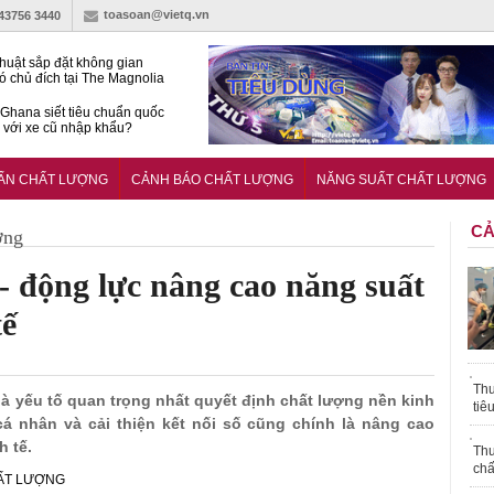
toasoan@vietq.vn
-43756 3440
huật sắp đặt không gian
ó chủ đích tại The Magnolia
 Ghana siết tiêu chuẩn quốc
i với xe cũ nhập khẩu?
g ‘trải thảm đỏ’, Nam trung
 Nẵng hút dòng vốn vào bất
UẨN CHẤT LƯỢNG
CẢNH BÁO CHẤT LƯỢNG
NĂNG SUẤT CHẤT LƯỢNG
ản cao cấp
CẢ
ợng
’ - động lực nâng cao năng suất
tế
Thu
” là yếu tố quan trọng nhất quyết định chất lượng nền kinh
tiê
á nhân và cải thiện kết nối số cũng chính là nâng cao
h tế.
Thu
chấ
HẤT LƯỢNG