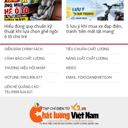
Hiểu đúng quy chuẩn kỹ
5 lưu ý khi mua xe đạp điện,
thuật khi lựa chọn ghế ngồi
tránh 'tiền mất tật mang'
ô tô cho trẻ
DIỄN ĐÀN CHÍNH SÁCH
TIÊU CHUẨN CHẤT LƯỢNG
CẢNH BÁO CHẤT LƯỢNG
NĂNG SUẤT CHẤT LƯỢNG
THƯƠNG HIỆU HỘI NHẬP
VIDEO
HOTLINE: 0963.806.677
EMAIL:
TOASOAN@VIETQ.VN
LIÊN HỆ QUẢNG CÁO :
TEL:0988.624.621