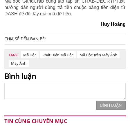
Mã độc GandCrab cũng tạo tập tin CRAB-DECRYPT.txt,
hướng dẫn người dùng trả tiền chuộc bằng tiền điện tử
DASH để đổi lấy giải mã dữ liệu.
Huy Hoàng
CHIA SẺ ĐẾN BẠN BÈ:
Mã Độc
Phát Hiện Mã Độc
Mã Độc Trên Máy Ảnh
TAGS:
Máy Ảnh
Bình luận
BÌNH LUẬN
TIN CÙNG CHUYÊN MỤC