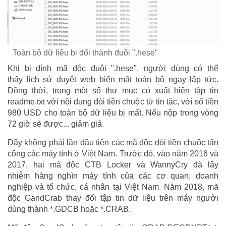
Toàn bộ dữ liệu bị đổi thành đuôi ".hese"
Khi bị dính mã độc đuôi ".hese", người dùng có thể
thấy lịch sử duyệt web biến mất toàn bộ ngay lập tức.
Đồng thời, trong một số thư mục có xuất hiện tập tin
readme.txt với nội dung đòi tiền chuộc từ tin tặc, với số tiền
980 USD cho toàn bộ dữ liệu bị mất. Nếu nộp trong vòng
72 giờ sẽ được... giảm giá.
Đây không phải lần đầu tiên các mã độc đòi tiền chuộc tấn
công các máy tính ở Việt Nam. Trước đó, vào năm 2016 và
2017, hai mã độc CTB Locker và WannyCry đã lây
nhiễm hàng nghìn máy tính của các cơ quan, doanh
nghiệp và tổ chức, cá nhân tại Việt Nam. Năm 2018, mã
độc GandCrab thay đổi tập tin dữ liệu trên máy người
dùng thành *.GDCB hoặc *.CRAB.