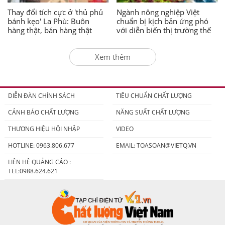
Thay đổi tích cực ở 'thủ phủ
Ngành nông nghiệp Việt
bánh kẹo' La Phù: Buôn
chuẩn bị kịch bản ứng phó
hàng thật, bán hàng thật
với diễn biến thị trường thế
giới
Xem thêm
DIỄN ĐÀN CHÍNH SÁCH
TIÊU CHUẨN CHẤT LƯỢNG
CẢNH BÁO CHẤT LƯỢNG
NĂNG SUẤT CHẤT LƯỢNG
THƯƠNG HIỆU HỘI NHẬP
VIDEO
HOTLINE: 0963.806.677
EMAIL:
TOASOAN@VIETQ.VN
LIÊN HỆ QUẢNG CÁO :
TEL:0988.624.621