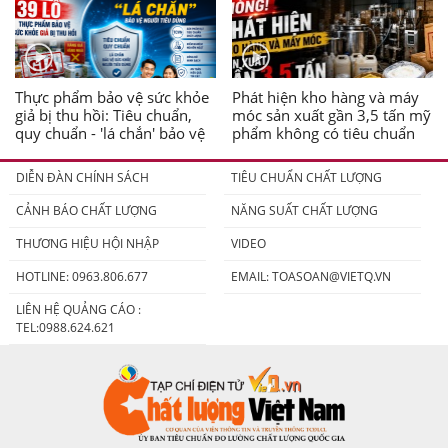
Thực phẩm bảo vệ sức khỏe
Phát hiện kho hàng và máy
giả bị thu hồi: Tiêu chuẩn,
móc sản xuất gần 3,5 tấn mỹ
quy chuẩn - 'lá chắn' bảo vệ
phẩm không có tiêu chuẩn
người tiêu dùng
DIỄN ĐÀN CHÍNH SÁCH
TIÊU CHUẨN CHẤT LƯỢNG
CẢNH BÁO CHẤT LƯỢNG
NĂNG SUẤT CHẤT LƯỢNG
THƯƠNG HIỆU HỘI NHẬP
VIDEO
HOTLINE: 0963.806.677
EMAIL:
TOASOAN@VIETQ.VN
LIÊN HỆ QUẢNG CÁO :
TEL:0988.624.621