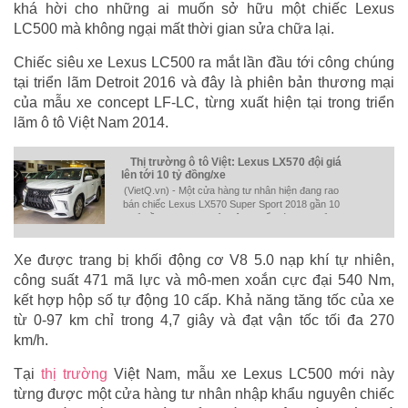
khá hời cho những ai muốn sở hữu một chiếc Lexus
LC500 mà không ngại mất thời gian sửa chữa lại.
Chiếc siêu xe Lexus LC500 ra mắt lần đầu tới công chúng
tại triển lãm Detroit 2016 và đây là phiên bản thương mại
của mẫu xe concept LF-LC, từng xuất hiện tại trong triển
lãm ô tô Việt Nam 2014.
Thị trường ô tô Việt: Lexus LX570 đội giá
lên tới 10 tỷ đồng/xe
(VietQ.vn) - Một cửa hàng tư nhân hiện đang rao
bán chiếc Lexus LX570 Super Sport 2018 gần 10
tỷ đồng, cao hơn bản tiêu chuẩn tới hơn 2 tỷ
đồng.
Xe được trang bị khối động cơ V8 5.0 nạp khí tự nhiên,
công suất 471 mã lực và mô-men xoắn cực đại 540 Nm,
kết hợp hộp số tự động 10 cấp. Khả năng tăng tốc của xe
từ 0-97 km chỉ trong 4,7 giây và đạt vận tốc tối đa 270
km/h.
Tại
thị trường
Việt Nam, mẫu xe Lexus LC500 mới này
từng được một cửa hàng tư nhân nhập khẩu nguyên chiếc