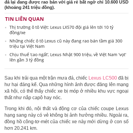
đá lại đang được rao bán với giá rẻ bất ngờ chỉ 10.600 USD
(khoảng 241 triệu đồng).
TIN LIÊN QUAN
Thị trường ô tô Việt: Lexus LX570 đội giá lên tới 10 tỷ
đồng/xe
Những chiếc ô tô Lexus cũ này đang rao bán tầm giá 300
triệu tại Việt Nam
Chịu thuế ‘cao ngất’, Lexus Nhật 900 triệu, về Việt Nam 'vọt'
lên gần 3 tỷ đồng
Sau khi trải qua một trận mưa đá, chiếc
Lexus LC500
đã bị
hư hại đáng kể. Qua những hình ảnh được đăng lên mạng
xã hội, có thể thấy chiếc xe bị móp ở nhiều khu vực ngoại
thất như nắp capô hay nóc.
Trong khi đó, nội thất và động cơ của chiếc coupe Lexus
hạng sang này có vẻ không bị ảnh hưởng nhiều. Ngoài ra,
đồng hồ công-tơ-mét của chiếc xe này mới dừng ở con số
hơn 20.241 km.