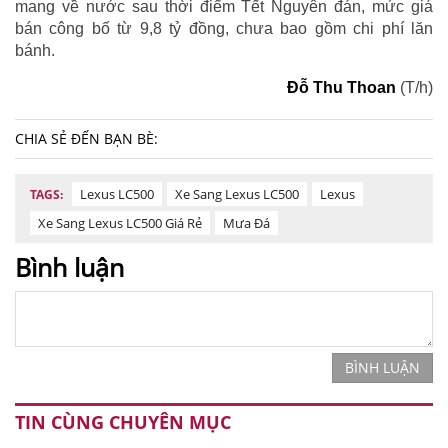
mang về nước sau thời điểm Tết Nguyên đán, mức giá
bán công bố từ 9,8 tỷ đồng, chưa bao gồm chi phí lăn
bánh.
Đỗ Thu Thoan
(T/h)
CHIA SẺ ĐẾN BẠN BÈ:
Lexus LC500
Xe Sang Lexus LC500
Lexus
TAGS:
Xe Sang Lexus LC500 Giá Rẻ
Mưa Đá
Bình luận
BÌNH LUẬN
TIN CÙNG CHUYÊN MỤC