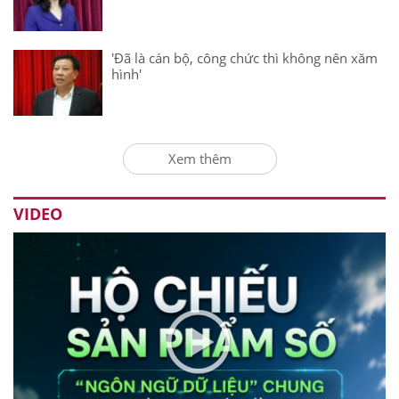
'Đã là cán bộ, công chức thì không nên xăm
hình'
Xem thêm
VIDEO