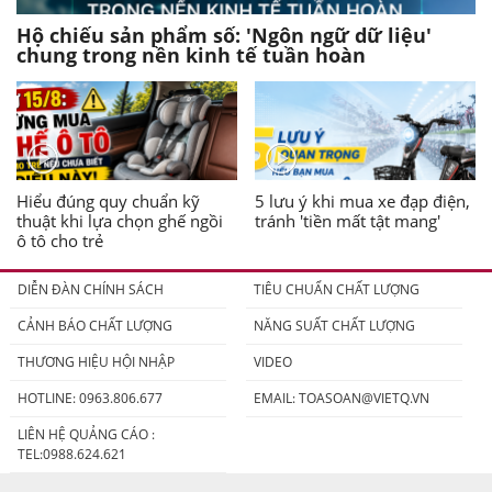
Hộ chiếu sản phẩm số: 'Ngôn ngữ dữ liệu'
chung trong nền kinh tế tuần hoàn
Hiểu đúng quy chuẩn kỹ
5 lưu ý khi mua xe đạp điện,
thuật khi lựa chọn ghế ngồi
tránh 'tiền mất tật mang'
ô tô cho trẻ
DIỄN ĐÀN CHÍNH SÁCH
TIÊU CHUẨN CHẤT LƯỢNG
CẢNH BÁO CHẤT LƯỢNG
NĂNG SUẤT CHẤT LƯỢNG
THƯƠNG HIỆU HỘI NHẬP
VIDEO
HOTLINE: 0963.806.677
EMAIL:
TOASOAN@VIETQ.VN
LIÊN HỆ QUẢNG CÁO :
TEL:0988.624.621