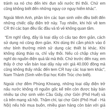
tránh xa nó cho đến khi đun sôi nước thì thôi. Chứ em
cũng không biết đến những nguy cơ nguy hiểm khác”.
Ngoài Minh Anh, phần lớn các bạn sinh viên đều biết đến
những chiếc dây điện trở này. Tuy nhiên, khi hỏi về tem
CR thì các bạn đều lắc đầu và tỏ vẻ không quan tâm.
“Em nghĩ rằng, đây là loại dây có cấu tạo đơn giản, cách
sử dụng nó cũng đơn giản. Khi dùng thì cắm phích vào ổ
như bình thường mình sử dụng các thiết bị khác. Khi
không dùng tháo ra, chỉ vậy thôi. Nếu có chập cháy em
nghĩ do nguồn điện quá tải mà thôi. Chứ trước đến nay, em
thấy ở chợ vẫn bán loại dây này với giá 40.000 đồng mà
cũng không thấy nhắc đến tem CR hay các loại tem khác”,
Nam Thành (Sinh viên Đại học Kiến Trúc cho biết).
Ngoài chợ đêm Phùng Khoang, những loại dây điện trở
nấu nước không rõ nguồn gốc kể trên còn được bày bán
nhiều tại chợ sinh viên Cầu Giấy, chợ Giời (Phố Huế) và
cả trên mạng xã hội. Thậm chí, tại chợ Giời (Phố Huế - Hà
Nội) nếu hỏi mua buôn, nhiều gian hàng còn bán với giá