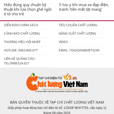
Hiểu đúng quy chuẩn kỹ
5 lưu ý khi mua xe đạp điện,
thuật khi lựa chọn ghế ngồi
tránh 'tiền mất tật mang'
ô tô cho trẻ
DIỄN ĐÀN CHÍNH SÁCH
TIÊU CHUẨN CHẤT LƯỢNG
CẢNH BÁO CHẤT LƯỢNG
NĂNG SUẤT CHẤT LƯỢNG
THƯƠNG HIỆU HỘI NHẬP
VIDEO
HOTLINE: 0963.806.677
EMAIL:
TOASOAN@VIETQ.VN
LIÊN HỆ QUẢNG CÁO :
TEL:0988.624.621
BẢN QUYỀN THUỘC VỀ TẠP CHÍ CHẤT LƯỢNG VIỆT NAM
Giấy phép hoạt động báo chí điện tử số: 125/GP-BVHTTDL cấp ngày 11
tháng 09 năm 2025