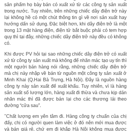
sản phẩm họ bày bán có xuất xứ từ các công ty sản xuất
trong nước. Tuy nhiên, trên những chiếc dây điện trở này
lại không hề có một chút thông tin gì về nơi sản xuất hay
hướng dấn sử dụng. Đặc biệt hơn, khi dây điện trở là một
trong 13 mặt hàng điện, điện tử bắt buộc phải có tem hợp
quy thì tại đây, những chiếc dây điện trở này đều có không
có.
Khi được PV hỏi tại sao những chiếc dây điện trở có xuất
xứ từ công ty sản xuất mà không để nhãn mác tạo uy tín thì
một người bán hàng nói rằng, những chiếc dây điện trở
mà chị này nhập về bán từ nguồn một công ty sản xuất ở
Minh Khai (Q.Hai Bà Trưng, Hà Nội). Đây là nguồn hàng
công ty này sản xuất để xuất khẩu. Tuy nhiên, vì là hàng
sản xuất số lượng lớn, hàng xuất đi thừa và chưa kịp dán
nhãn mác thì đã được bán lại cho các thương lái theo
đường “cửa sau”.
"Chất lượng em yên tâm đi. Hàng công ty chuẩn của chị
đấy, chị có người quen làm việc ở đó nên mới mua được
và bán giá rẻ, chứ em đi khắp Hà Nội không mua được