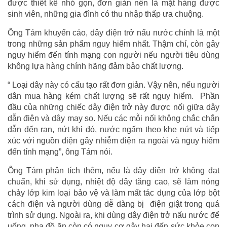
được thiết kế nhỏ gọn, đơn giản nên là mặt hàng được
sinh viên, những gia đình có thu nhập thấp ưa chuộng.
Ông Tám khuyến cáo, dây điện trở nấu nước chính là một
trong những sản phẩm nguy hiểm nhất. Thậm chí, còn gây
nguy hiểm đến tính mạng con người nếu người tiêu dùng
không lựa hàng chính hãng đảm bảo chất lượng.
“ Loại dây này có cấu tạo rất đơn giản. Vậy nên, nếu người
dân mua hàng kém chất lượng sẽ rất nguy hiểm. Phần
đầu của những chiếc dây điện trở này được nối giữa dây
dẫn điện và dây may so. Nếu các mỗi nối không chắc chắn
dẫn đến rạn, nứt khi đó, nước ngấm theo khe nứt và tiếp
xúc với nguồn điện gây nhiễm điện ra ngoài và nguy hiểm
đến tính mạng”, ông Tám nói.
Ông Tám phân tích thêm, nếu là dây điện trở không đạt
chuẩn, khi sử dụng, nhiệt độ dây tăng cao, sẽ làm nóng
chảy lớp kim loại bảo vệ và làm mất tác dụng của lớp bột
cách điện và người dùng dễ dàng bị điện giật trong quá
trình sử dụng. Ngoài ra, khi dùng dây điện trở nấu nước để
uống, pha đồ ăn còn có nguy cơ gây hại đến sức khỏe con