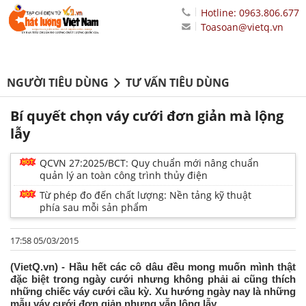
Hotline: 0963.806.677
Toasoan@vietq.vn
NGƯỜI TIÊU DÙNG
TƯ VẤN TIÊU DÙNG
Bí quyết chọn váy cưới đơn giản mà lộng
lẫy
QCVN 27:2025/BCT: Quy chuẩn mới nâng chuẩn
quản lý an toàn công trình thủy điện
Từ phép đo đến chất lượng: Nền tảng kỹ thuật
phía sau mỗi sản phẩm
17:58 05/03/2015
(VietQ.vn) - Hầu hết các cô dâu đều mong muốn mình thật
đặc biệt trong ngày cưới nhưng không phải ai cũng thích
những chiếc váy cưới cầu kỳ. Xu hướng ngày nay là những
mẫu váy cưới đơn giản nhưng vẫn lộng lẫy.