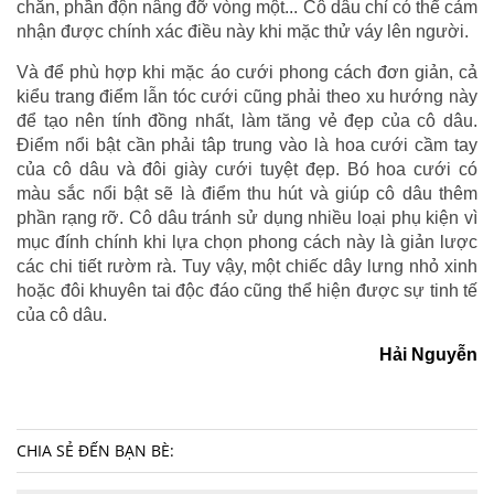
chắn, phần độn nâng đỡ vòng một... Cô dâu chỉ có thể cảm
nhận được chính xác điều này khi mặc thử váy lên người.
Và để phù hợp khi mặc áo cưới phong cách đơn giản, cả
kiểu trang điểm lẫn tóc cưới cũng phải theo xu hướng này
để tạo nên tính đồng nhất, làm tăng vẻ đẹp của cô dâu.
Điểm nổi bật cần phải tâp trung vào là hoa cưới cầm tay
của cô dâu và đôi giày cưới tuyệt đẹp. Bó hoa cưới có
màu sắc nổi bật sẽ là điểm thu hút và giúp cô dâu thêm
phần rạng rỡ. Cô dâu tránh sử dụng nhiều loại phụ kiện vì
mục đính chính khi lựa chọn phong cách này là giản lược
các chi tiết rườm rà. Tuy vậy, một chiếc dây lưng nhỏ xinh
hoặc đôi khuyên tai độc đáo cũng thể hiện được sự tinh tế
của cô dâu.
Hải Nguyễn
CHIA SẺ ĐẾN BẠN BÈ: