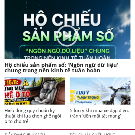
Hộ chiếu sản phẩm số: 'Ngôn ngữ dữ liệu'
chung trong nền kinh tế tuần hoàn
Hiểu đúng quy chuẩn kỹ
5 lưu ý khi mua xe đạp điện,
thuật khi lựa chọn ghế ngồi
tránh 'tiền mất tật mang'
ô tô cho trẻ
DIỄN ĐÀN CHÍNH SÁCH
TIÊU CHUẨN CHẤT LƯỢNG