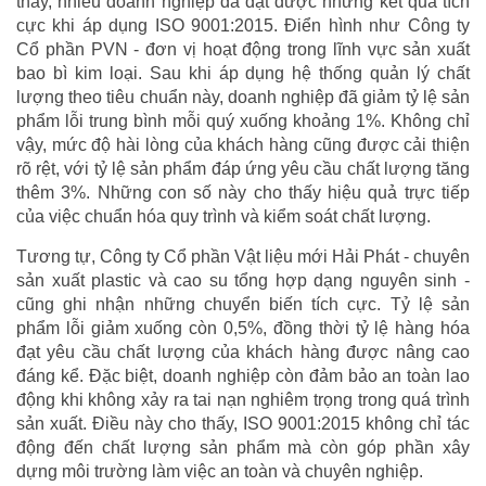
thấy, nhiều doanh nghiệp đã đạt được những kết quả tích
cực khi áp dụng ISO 9001:2015. Điển hình như Công ty
Cổ phần PVN - đơn vị hoạt động trong lĩnh vực sản xuất
bao bì kim loại. Sau khi áp dụng hệ thống quản lý chất
lượng theo tiêu chuẩn này, doanh nghiệp đã giảm tỷ lệ sản
phẩm lỗi trung bình mỗi quý xuống khoảng 1%. Không chỉ
vậy, mức độ hài lòng của khách hàng cũng được cải thiện
rõ rệt, với tỷ lệ sản phẩm đáp ứng yêu cầu chất lượng tăng
thêm 3%. Những con số này cho thấy hiệu quả trực tiếp
của việc chuẩn hóa quy trình và kiểm soát chất lượng.
Tương tự, Công ty Cổ phần Vật liệu mới Hải Phát - chuyên
sản xuất plastic và cao su tổng hợp dạng nguyên sinh -
cũng ghi nhận những chuyển biến tích cực. Tỷ lệ sản
phẩm lỗi giảm xuống còn 0,5%, đồng thời tỷ lệ hàng hóa
đạt yêu cầu chất lượng của khách hàng được nâng cao
đáng kể. Đặc biệt, doanh nghiệp còn đảm bảo an toàn lao
động khi không xảy ra tai nạn nghiêm trọng trong quá trình
sản xuất. Điều này cho thấy, ISO 9001:2015 không chỉ tác
động đến chất lượng sản phẩm mà còn góp phần xây
dựng môi trường làm việc an toàn và chuyên nghiệp.