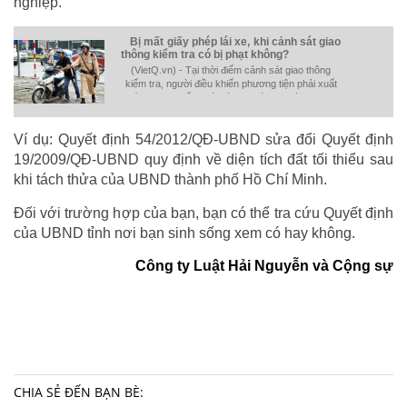
nghiệp.
Bị mất giấy phép lái xe, khi cảnh sát giao
thông kiểm tra có bị phạt không?
(VietQ.vn) - Tại thời điểm cảnh sát giao thông
kiểm tra, người điều khiển phương tiện phải xuất
trình được giấy phép lái xe phù hợp với loại xe
điều khiển.
Ví dụ: Quyết định 54/2012/QĐ-UBND sửa đổi Quyết định
19/2009/QĐ-UBND quy định về diện tích đất tối thiểu sau
khi tách thửa của UBND thành phố Hồ Chí Minh.
Đối với trường hợp của bạn, bạn có thể tra cứu Quyết định
của UBND tỉnh nơi bạn sinh sống xem có hay không.
Công ty Luật Hải Nguyễn và Cộng sự
CHIA SẺ ĐẾN BẠN BÈ: