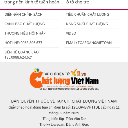
trong nền kinh tế tuần hoàn
ô tô cho trẻ
DIỄN ĐÀN CHÍNH SÁCH
TIÊU CHUẨN CHẤT LƯỢNG
CẢNH BÁO CHẤT LƯỢNG
NĂNG SUẤT CHẤT LƯỢNG
THƯƠNG HIỆU HỘI NHẬP
VIDEO
HOTLINE: 0963.806.677
EMAIL:
TOASOAN@VIETQ.VN
LIÊN HỆ QUẢNG CÁO :
TEL:0988.624.621
BẢN QUYỀN THUỘC VỀ TẠP CHÍ CHẤT LƯỢNG VIỆT NAM
Giấy phép hoạt động báo chí điện tử số: 125/GP-BVHTTDL cấp ngày 11
tháng 09 năm 2025
Tổng biên tập: Trần Văn Dư
Thư ký tòa soạn: Đặng Anh Đức