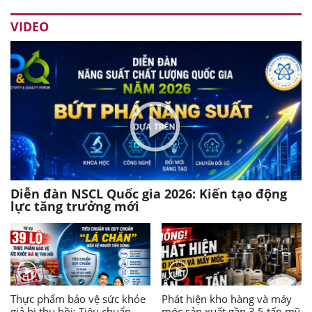
VIDEO
Diễn đàn NSCL Quốc gia 2026: Kiến tạo động
lực tăng trưởng mới
Thực phẩm bảo vệ sức khỏe
Phát hiện kho hàng và máy
giả bị thu hồi: Tiêu chuẩn,
móc sản xuất gần 3,5 tấn mỹ