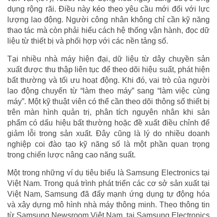
dụng rộng rãi. Điều này kéo theo yêu cầu mới đối với lực
lượng lao động. Người công nhân không chỉ cần kỹ năng
thao tác mà còn phải hiểu cách hệ thống vận hành, đọc dữ
liệu từ thiết bị và phối hợp với các nền tảng số.
Tại nhiều nhà máy hiện đại, dữ liệu từ dây chuyền sản
xuất được thu thập liên tục để theo dõi hiệu suất, phát hiện
bất thường và tối ưu hoạt động. Khi đó, vai trò của người
lao động chuyển từ “làm theo máy” sang “làm việc cùng
máy”. Một kỹ thuật viên có thể cần theo dõi thông số thiết bị
trên màn hình quản trị, phân tích nguyên nhân khi sản
phẩm có dấu hiệu bất thường hoặc đề xuất điều chỉnh để
giảm lỗi trong sản xuất. Đây cũng là lý do nhiều doanh
nghiệp coi đào tạo kỹ năng số là một phần quan trọng
trong chiến lược nâng cao năng suất.
Một trong những ví dụ tiêu biểu là Samsung Electronics tại
Việt Nam. Trong quá trình phát triển các cơ sở sản xuất tại
Việt Nam, Samsung đã đẩy mạnh ứng dụng tự động hóa
và xây dựng mô hình nhà máy thông minh. Theo thông tin
từ Samsung Newsroom Việt Nam, tại Samsung Electronics