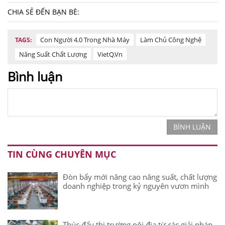
CHIA SẺ ĐẾN BẠN BÈ:
Con Người 4.0 Trong Nhà Máy
Làm Chủ Công Nghệ
TAGS:
Năng Suất Chất Lượng
VietQ.vn
Bình luận
BÌNH LUẬN
TIN CÙNG CHUYÊN MỤC
Đòn bẩy mới nâng cao năng suất, chất lượng
doanh nghiệp trong kỷ nguyên vươn mình
Thúc đẩy thị trường nội địa từ các giải pháp