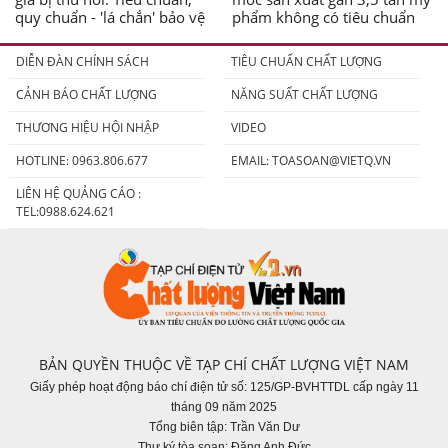
quy chuẩn - 'lá chắn' bảo vệ
phẩm không có tiêu chuẩn
người tiêu dùng
DIỄN ĐÀN CHÍNH SÁCH
TIÊU CHUẨN CHẤT LƯỢNG
CẢNH BÁO CHẤT LƯỢNG
NĂNG SUẤT CHẤT LƯỢNG
THƯƠNG HIỆU HỘI NHẬP
VIDEO
HOTLINE: 0963.806.677
EMAIL:
TOASOAN@VIETQ.VN
LIÊN HỆ QUẢNG CÁO :
TEL:0988.624.621
BẢN QUYỀN THUỘC VỀ TẠP CHÍ CHẤT LƯỢNG VIỆT NAM
Giấy phép hoạt động báo chí điện tử số: 125/GP-BVHTTDL cấp ngày 11
tháng 09 năm 2025
Tổng biên tập: Trần Văn Dư
Thư ký tòa soạn: Đặng Anh Đức