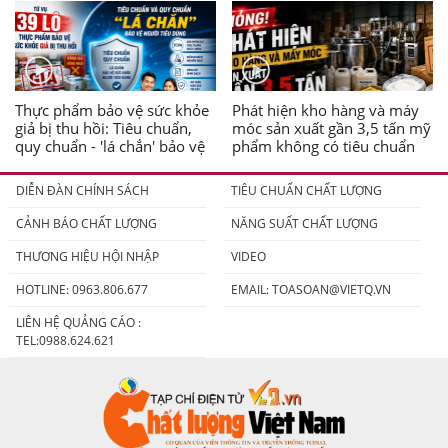
Thực phẩm bảo vệ sức khỏe
Phát hiện kho hàng và máy
giả bị thu hồi: Tiêu chuẩn,
móc sản xuất gần 3,5 tấn mỹ
quy chuẩn - 'lá chắn' bảo vệ
phẩm không có tiêu chuẩn
người tiêu dùng
DIỄN ĐÀN CHÍNH SÁCH
TIÊU CHUẨN CHẤT LƯỢNG
CẢNH BÁO CHẤT LƯỢNG
NĂNG SUẤT CHẤT LƯỢNG
THƯƠNG HIỆU HỘI NHẬP
VIDEO
HOTLINE: 0963.806.677
EMAIL:
TOASOAN@VIETQ.VN
LIÊN HỆ QUẢNG CÁO :
TEL:0988.624.621