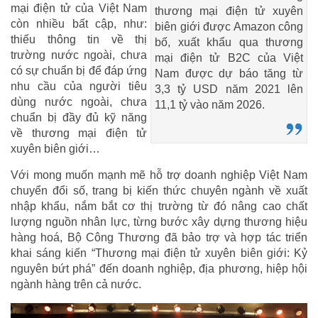
mại điện tử của Việt Nam
thương mại điện tử xuyên
còn nhiều bất cập, như:
biên giới được Amazon công
thiếu thông tin về thị
bố, xuất khẩu qua thương
trường nước ngoài, chưa
mại điện tử B2C của Việt
có sự chuẩn bị để đáp ứng
Nam được dự báo tăng từ
nhu cầu của người tiêu
3,3 tỷ USD năm 2021 lên
dùng nước ngoài, chưa
11,1 tỷ vào năm 2026.
chuẩn bị đầy đủ kỹ năng
về thương mại điện tử
xuyên biên giới…
Với mong muốn mạnh mẽ hỗ trợ doanh nghiệp Việt Nam
chuyển đổi số, trang bị kiến thức chuyên ngành về xuất
nhập khẩu, nắm bắt cơ thị trường từ đó nâng cao chất
lượng nguồn nhân lực, từng bước xây dựng thương hiệu
hàng hoá, Bộ Công Thương đã bảo trợ và hợp tác triển
khai sáng kiến “Thương mại điện tử xuyên biên giới: Kỷ
nguyên bứt phá” đến doanh nghiệp, địa phương, hiệp hội
ngành hàng trên cả nước.