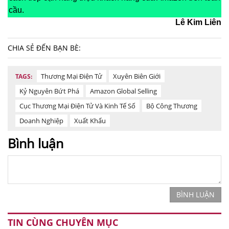
cầu.
Lê Kim Liên
CHIA SẺ ĐẾN BẠN BÈ:
Thương Mại Điện Tử
Xuyên Biên Giới
TAGS:
Kỷ Nguyên Bứt Phá
Amazon Global Selling
Cục Thương Mại Điện Tử Và Kinh Tế Số
Bộ Công Thương
Doanh Nghiệp
Xuất Khẩu
Bình luận
BÌNH LUẬN
TIN CÙNG CHUYÊN MỤC