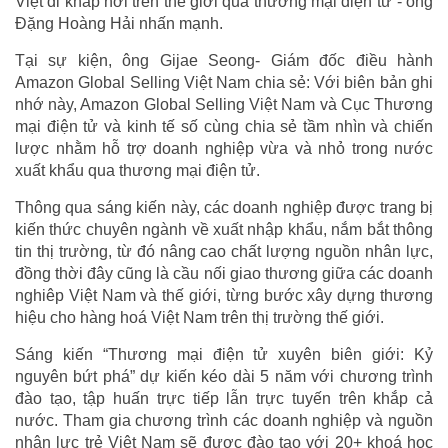
Việt đi khắp nơi trên thế giới qua thương mại điện tử”- ông
Đặng Hoàng Hải nhấn mạnh.
Tại sự kiện, ông Gijae Seong- Giám đốc điều hành
Amazon Global Selling Việt Nam chia sẻ: Với biên bản ghi
nhớ này, Amazon Global Selling Việt Nam và Cục Thương
mại điện tử và kinh tế số cùng chia sẻ tầm nhìn và chiến
lược nhằm hỗ trợ doanh nghiệp vừa và nhỏ trong nước
xuất khẩu qua thương mại điện tử.
Thông qua sáng kiến này, các doanh nghiệp được trang bị
kiến thức chuyên ngành về xuất nhập khẩu, nắm bắt thông
tin thị trường, từ đó nâng cao chất lượng nguồn nhân lực,
đồng thời đây cũng là cầu nối giao thương giữa các doanh
nghiêp Việt Nam và thế giới, từng bước xây dựng thương
hiệu cho hàng hoá Việt Nam trên thị trường thế giới.
Sáng kiến “Thương mại điện tử xuyên biên giới: Kỷ
nguyên bứt phá” dự kiến kéo dài 5 năm với chương trình
đào tạo, tập huấn trực tiếp lẫn trực tuyến trên khắp cả
nước. Tham gia chương trình các doanh nghiệp và nguồn
nhân lực trẻ Việt Nam sẽ được đào tạo với 20+ khoá học