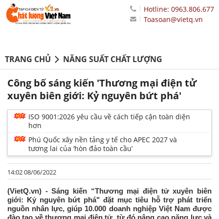
Hotline: 0963.806.677
Toasoan@vietq.vn
TRANG CHỦ
NĂNG SUẤT CHẤT LƯỢNG
Công bố sáng kiến 'Thương mại điện tử
xuyên biên giới: Kỷ nguyên bứt phá'
ISO 9001:2026 yêu cầu về cách tiếp cận toàn diện
hơn
Phú Quốc xây nền tảng y tế cho APEC 2027 và
tương lai của ‘hòn đảo toàn cầu’
14:02 08/06/2022
(VietQ.vn) - Sáng kiến “Thương mại điện tử xuyên biên
giới: Kỷ nguyên bứt phá" đặt mục tiêu hỗ trợ phát triển
nguồn nhân lực, giúp 10.000 doanh nghiệp Việt Nam được
đào tạo về thương mại điện tử, từ đó nâng cao năng lực và