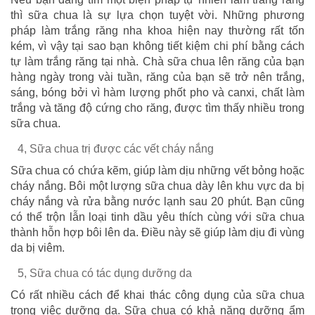
thì sữa chua là sự lựa chọn tuyệt vời. Những phương
pháp làm trắng răng nha khoa hiện nay thường rất tốn
kém, vì vậy tại sao bạn không tiết kiệm chi phí bằng cách
tự làm trắng răng tại nhà. Chà sữa chua lên răng của bạn
hàng ngày trong vài tuần, răng của bạn sẽ trở nên trắng,
sáng, bóng bởi vì hàm lượng phốt pho và canxi, chất làm
trắng và tăng độ cứng cho răng, được tìm thấy nhiều trong
sữa chua.
4, Sữa chua trị được các vết cháy nắng
Sữa chua có chứa kẽm, giúp làm dịu những vết bỏng hoặc
cháy nắng. Bôi một lượng sữa chua dày lên khu vực da bị
cháy nắng và rửa bằng nước lạnh sau 20 phút. Bạn cũng
có thể trộn lẫn loại tinh dầu yêu thích cùng với sữa chua
thành hỗn hợp bôi lên da. Điều này sẽ giúp làm dịu đi vùng
da bị viêm.
5, Sữa chua có tác dụng dưỡng da
Có rất nhiều cách để khai thác công dụng của sữa chua
trong việc dưỡng da. Sữa chua có khả năng dưỡng ẩm