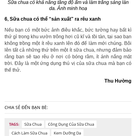
Sữa chua có khả năng tăng độ ẩm và làm trắng sáng làn
da. Ảnh minh hoạ
6, Sữa chua có thể “sản xuất” ra rêu xanh
Nếu bạn có một bức ảnh điêu khắc, bức tường hay bất kì
thứ gì trong khu vườn trông hơi cũ kĩ và tồi tàn, tại sao bạn
không trồng một ít rêu xanh lên đó để làm mới chúng. Bôi
lên tất cả những thứ trên một ít sữa chua, nhưng đảm bảo
rằng bạn sẽ tạo rêu ở nơi có bóng râm, ít ánh nắng mặt
trời. Đây là một ứng dụng thú vị của sữa chua mà bạn có
thể thử.
Thu Hường
CHIA SẺ ĐẾN BẠN BÈ:
Sữa Chua
Công Dụng Của Sữa Chua
TAGS:
Cách Làm Sữa Chua
Kem Dưỡng Da