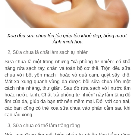
Xoa đều sữa chua lên tóc giúp tóc khoẻ đẹp, bóng mượt.
Ảnh minh hoạ
2, Sữa chua là chất làm sạch tự nhiên
Sữa chua là một trong những “xà phòng tự nhiên” có khả
năng rửa sạch tay, chân và toàn bộ cơ thể. Trộn đều sữa
chua với bột yến mạch hoặc vỏ quả cam, quýt sấy khô.
Mát xa xung quanh vùng da được bôi sữa chua lên một
cách nhẹ nhàng, thư giãn. Sau đó rửa sạch với nước ấm
hoặc nước lạnh. Chất “xà phòng tự nhiên” này làm tăng độ
ẩm của da, giúp da bạn trở nên mềm mại. Đối với con trai,
các bạn cũng có thể xoa sữa chua vào phần cằm sau khi
cạo râu xong.
3, Sữa chua có thể làm trắng răng
Nếu bạn đang tìm một biện pháp tự nhiên làm trắng răng