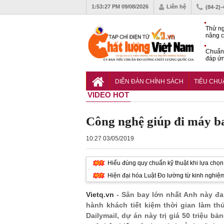
1:53:28 PM
09/08/2026
Liên hệ
(84-2)
Thử ng
nâng c
phòng 
Chuẩn 
đáp ứn
nhiệm
QCVN 
thuật 
DIỄN ĐÀN CHÍNH SÁCH
TIÊU CH
đường
VIDEO HOT
Công nghệ giúp đi máy b
10:27 03/05/2019
Hiểu đúng quy chuẩn kỹ thuật khi lựa chọn 
Hiện đại hóa Luật Đo lường từ kinh nghiệ
Vietq.vn
- Sân bay lớn nhất Anh này đa
hành khách tiết kiệm thời gian làm th
Dailymail, dự án này trị giá 50 triệu 