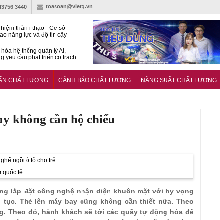
toasoan@vietq.vn
-43756 3440
hiệm thành thạo - Cơ sở
ao năng lực và độ tin cậy
thí nghiệm
hóa hệ thống quản lý AI,
g yêu cầu phát triển có trách
15:2026/BCA yêu cầu kỹ
Trung tâm sát hạch lái xe
UẨN CHẤT LƯỢNG
CẢNH BÁO CHẤT LƯỢNG
NĂNG SUẤT CHẤT LƯỢNG
 bộ
ay không cần hộ chiếu
ghế ngồi ô tô cho trẻ
m quốc tế
ng lắp đặt công nghệ nhận diện khuôn mặt với hy vọng
ủ tục. Thẻ lên máy bay cũng không cần thiết nữa. Theo
bảng. Theo đó, hành khách sẽ tới các quầy tự động hóa để