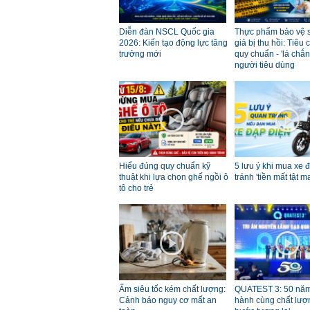
Diễn đàn NSCL Quốc gia
Thực phẩm bảo vệ 
2026: Kiến tạo động lực tăng
giả bị thu hồi: Tiêu 
trưởng mới
quy chuẩn - 'lá chắn
người tiêu dùng
Hiểu đúng quy chuẩn kỹ
5 lưu ý khi mua xe 
thuật khi lựa chọn ghế ngồi ô
tránh 'tiền mất tật m
tô cho trẻ
Ấm siêu tốc kém chất lượng:
QUATEST 3: 50 nă
Cảnh báo nguy cơ mất an
hành cùng chất lượ