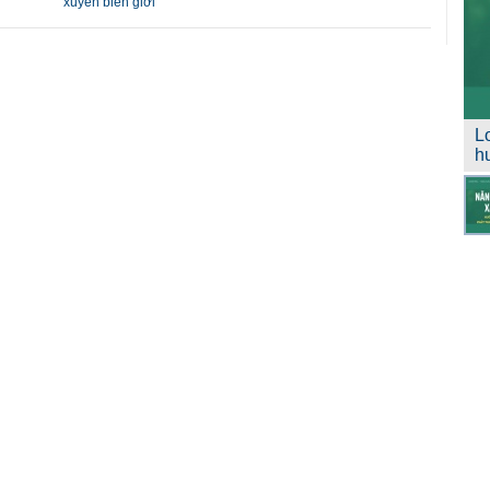
xuyên biên giới
L
h