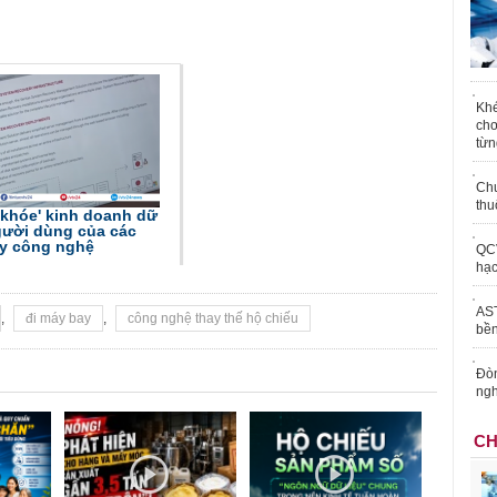
Khé
chơ
từn
Chu
thu
 khóe' kinh doanh dữ
gười dùng của các
ty công nghệ
QCV
hạc
AST
,
đi máy bay
,
công nghệ thay thế hộ chiếu
bền
Đòn
ngh
CH