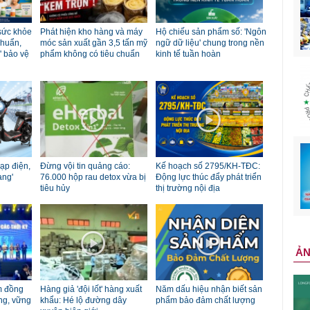
sức khỏe
Phát hiện kho hàng và máy
Hộ chiếu sản phẩm số: 'Ngôn
chuẩn,
móc sản xuất gần 3,5 tấn mỹ
ngữ dữ liệu' chung trong nền
' bảo vệ
phẩm không có tiêu chuẩn
kinh tế tuần hoàn
đạp điện,
Đừng vội tin quảng cáo:
Kế hoạch số 2795/KH-TĐC:
ang'
76.000 hộp rau detox vừa bị
Động lực thúc đẩy phát triển
tiêu hủy
thị trường nội địa
Ả
m đồng
Hàng giả 'đội lốt' hàng xuất
Năm dấu hiệu nhận biết sản
ng, vững
khẩu: Hé lộ đường dây
phẩm bảo đảm chất lượng