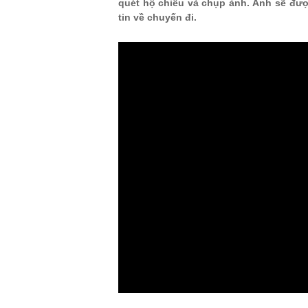
quét hộ chiếu và chụp ảnh. Ảnh sẽ đượ
tin về chuyến đi.