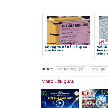
Những vụ bê bối đáng sợ
'Mánh
của trà sữa
liệu n
công 
Từ khóa:
khoa học công nghệ
,
công nghệ
VIDEO LIÊN QUAN