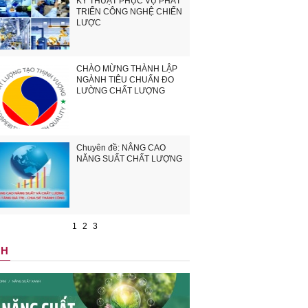
KỸ THUẬT PHỤC VỤ PHÁT
TRIỂN CÔNG NGHỆ CHIẾN
LƯỢC
CHÀO MỪNG THÀNH LẬP
NGÀNH TIÊU CHUẨN ĐO
LƯỜNG CHẤT LƯỢNG
Chuyên đề: NÂNG CAO
NĂNG SUẤT CHẤT LƯỢNG
1
2
3
NH