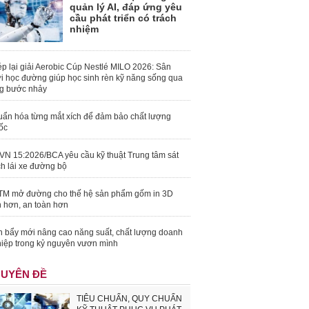
quản lý AI, đáp ứng yêu
cầu phát triển có trách
nhiệm
p lại giải Aerobic Cúp Nestlé MILO 2026: Sân
i học đường giúp học sinh rèn kỹ năng sống qua
g bước nhảy
ẩn hóa từng mắt xích để đảm bảo chất lượng
ốc
N 15:2026/BCA yêu cầu kỹ thuật Trung tâm sát
h lái xe đường bộ
M mở đường cho thế hệ sản phẩm gốm in 3D
 hơn, an toàn hơn
 bẩy mới nâng cao năng suất, chất lượng doanh
iệp trong kỷ nguyên vươn mình
UYÊN ĐỀ
TIÊU CHUẨN, QUY CHUẨN