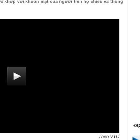
c khớp với khuôn mặt của người trên hộ chiếu và thông
ĐỌ
Theo VTC