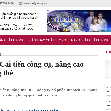
toasoan@vietq.vn
-43756 3440
huẩn quốc gia hỗ trợ doanh
 chinh phục thị trường halal
àn NSCL Quốc gia 2026:
ình các trụ cột chiến lược
iển trong thời đại mới
ễn ra Diễn đàn Năng suất
ượng Quốc gia năm 2026
UẨN CHẤT LƯỢNG
CẢNH BÁO CHẤT LƯỢNG
NĂNG SUẤT CHẤT LƯỢNG
CẢ
ng
Cải tiến công cụ, nâng cao
g thể
Ngư
thiết bị tổng thể OEE, công ty cổ phần Innotek đã không
tiê
ại áp dụng trong quá trình sản xuất.
Cả
toà
ầu tư bài bản cho khoa học công nghệ