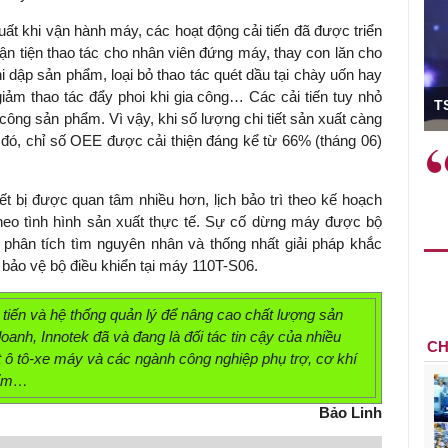
ất khi vận hành máy, các hoạt động cải tiến đã được triển
ận tiện thao tác cho nhân viên đứng máy, thay con lăn cho
hi dập sản phẩm, loại bỏ thao tác quét dầu tại chày uốn hay
ó Viện trưởng
iảm thao tác đẩy phoi khi gia công… Các cải tiến tuy nhỏ
T
a công sản phẩm. Vì vậy, khi số lượng chi tiết sản xuất càng
ừ đó, chỉ số OEE được cải thiện đáng kể từ 66% (tháng 06)
ệc phải làm
Việc sử dụng hiệu quả chính
và trên thực tế
sách tài khóa không chỉ mang ý
ết bị được quan tâm nhiều hơn, lịch bảo trì theo kế hoạch
 hành như tăng
nghĩa hỗ trợ ngắn hạn mà còn
heo tình hình sản xuất thực tế. Sự cố dừng máy được bộ
a học công
đóng vai trò tạo nền tảng cho
 phân tích tìm nguyên nhân và thống nhất giải pháp khắc
 các cơ chế
tăng trưởng bền vững dài hạn.
bảo vệ bộ điều khiển tại máy 110T-S06.
i mới sáng tạo,
tiến và hệ thống quản lý để nâng cao chất lượng sản
anh, Innotek đã và đang là đối tác tin cậy của nhiều
CH
t ô tô-xe máy và các ngành công nghiệp phụ trợ, cơ khí
hẩm…
Bảo Linh