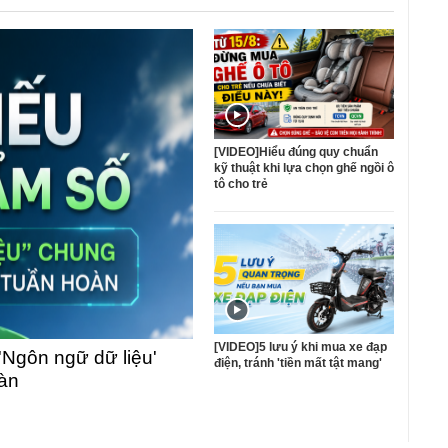
[VIDEO]Hiểu đúng quy chuẩn
kỹ thuật khi lựa chọn ghế ngồi ô
tô cho trẻ
[VIDEO]5 lưu ý khi mua xe đạp
'Ngôn ngữ dữ liệu'
điện, tránh 'tiền mất tật mang'
oàn