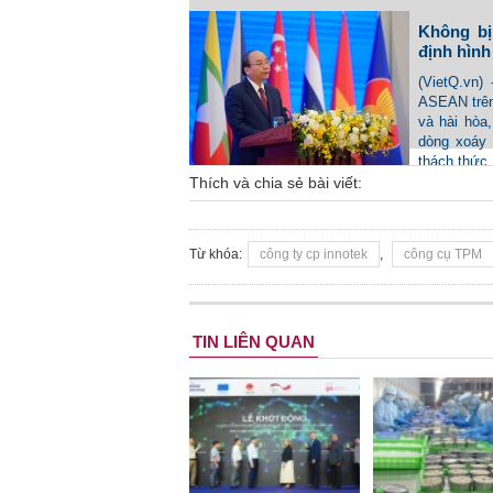
Không bị
định hình
(VietQ.vn)
ASEAN trên 
và hài hòa
dòng xoáy 
thách thức
trình xây 
Thích và chia sẻ bài viết:
Từ khóa:
công ty cp innotek
,
công cụ TPM
TIN LIÊN QUAN