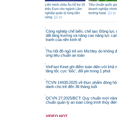
Liên minh châu Âu hỗ trợ 20
Tiêu chuẩn quốc gia
triệu Euro cho ngành Lâm
doanh nghiệp chinh
nghiệp quản lý rừng bền
trường halal
10
vững
10
Công nghiệp chế biến, chế tạo: Động lực 
dắt tăng trưởng và nâng cao năng lực cạ
tranh của nền kinh tế
Thu hồi đồ ngủ trẻ em Michley do không 
ứng tiêu chuẩn an toàn
VinFast Kinet ghi điểm toàn diện với khả 
tăng tốc cực ‘bốc’, đổi pin trong 1 phút
TCVN 14430:2025 về thực phẩm đóng hộ
dành cho trẻ đến 36 tháng tuổi
QCVN 27:2025/BCT: Quy chuẩn mới nân
chuẩn quản lý an toàn công trình thủy điệ
VIDEO HOT