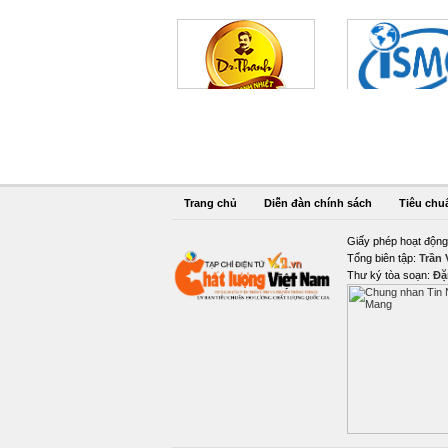
Trang chủ
Diễn đàn chính sách
Tiêu chu
Giấy phép hoạt động
Tổng biên tập:
Trần
Thư ký tòa soạn:
Đặ