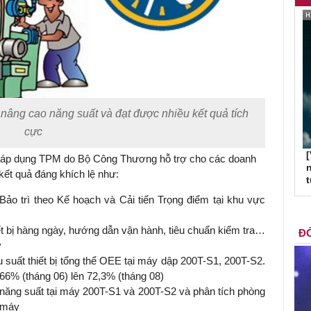
âng cao năng suất và đạt được nhiều kết quả tích
cực
[
 áp dụng TPM do Bộ Công Thương hỗ trợ cho các doanh
n
ết quả đáng khích lệ như:
 Bảo trì theo Kế hoạch và Cải tiến Trọng điểm tại khu vực
t bị hàng ngày, hướng dẫn vận hành, tiêu chuẩn kiểm tra…
ĐỐ
y
ệu suất thiết bị tổng thể OEE tại máy dập 200T-S1, 200T-S2.
66% (tháng 06) lên 72,3% (tháng 08)
o năng suất tại máy 200T-S1 và 200T-S2 và phân tích phòng
 máy