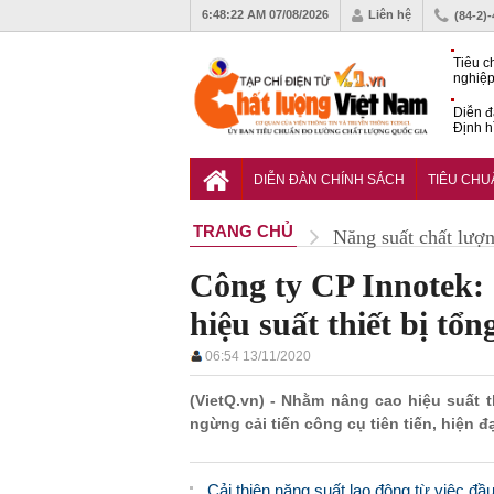
6:48:23 AM
07/08/2026
Liên hệ
(84-2)
Tiêu c
nghiệp
Diễn đ
Định h
phát tr
Sắp di
Chất l
DIỄN ĐÀN CHÍNH SÁCH
TIÊU CH
TRANG CHỦ
Năng suất chất lượ
Công ty CP Innotek: 
hiệu suất thiết bị tổn
06:54 13/11/2020
(VietQ.vn) - Nhằm nâng cao hiệu suất 
ngừng cải tiến công cụ tiên tiến, hiện đ
Cải thiện năng suất lao động từ việc đ