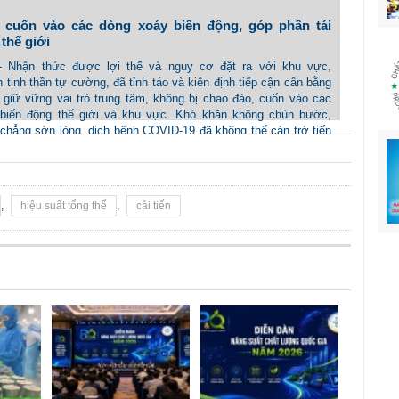
 cuốn vào các dòng xoáy biến động, góp phần tái
 thế giới
 - Nhận thức được lợi thế và nguy cơ đặt ra với khu vực,
tinh thần tự cường, đã tỉnh táo và kiên định tiếp cận cân bằng
, giữ vững vai trò trung tâm, không bị chao đảo, cuốn vào các
biến động thế giới và khu vực. Khó khăn không chùn bước,
 chẳng sờn lòng, dịch bệnh COVID-19 đã không thể cản trở tiến
dựng Cộng đồng ASEAN.
,
hiệu suất tổng thể
,
cải tiến