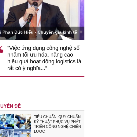
Ông Hoàng Quang Phòn
S Phan Đức Hiếu - Chuyên gia kinh tế
VCCI
"Việc ứng dụng công nghệ số
""Theo tôi, cần 
nhằm tối ưu hóa, nâng cao
gốc rễ về nhận
hiệu quả hoạt động logistics là
nghiệp cần coi
rất có ý nghĩa..."
động hài hoà là
triển..."
UYÊN ĐỀ
TIÊU CHUẨN, QUY CHUẨN
KỸ THUẬT PHỤC VỤ PHÁT
TRIỂN CÔNG NGHỆ CHIẾN
LƯỢC