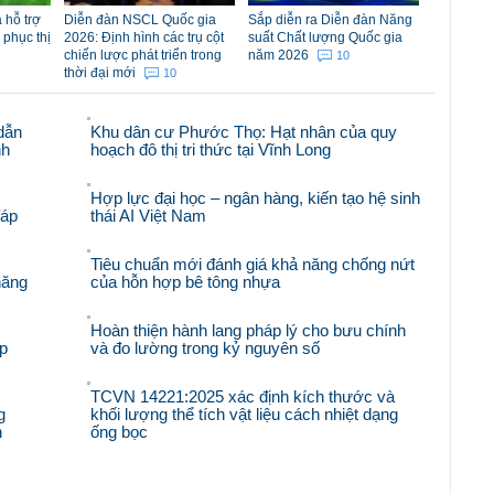
 hỗ trợ
Diễn đàn NSCL Quốc gia
Sắp diễn ra Diễn đàn Năng
 phục thị
2026: Định hình các trụ cột
suất Chất lượng Quốc gia
chiến lược phát triển trong
năm 2026
10
thời đại mới
10
dẫn
Khu dân cư Phước Thọ: Hạt nhân của quy
nh
hoạch đô thị tri thức tại Vĩnh Long
Hợp lực đại học – ngân hàng, kiến tạo hệ sinh
đáp
thái AI Việt Nam
Tiêu chuẩn mới đánh giá khả năng chống nứt
năng
của hỗn hợp bê tông nhựa
Hoàn thiện hành lang pháp lý cho bưu chính
p
và đo lường trong kỷ nguyên số
TCVN 14221:2025 xác định kích thước và
g
khối lượng thể tích vật liệu cách nhiệt dạng
n
ống bọc