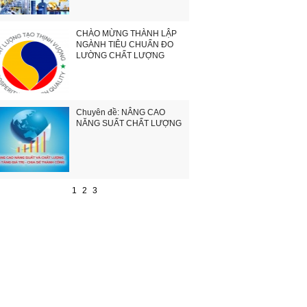
CHÀO MỪNG THÀNH LẬP
NGÀNH TIÊU CHUẨN ĐO
LƯỜNG CHẤT LƯỢNG
Chuyên đề: NÂNG CAO
NĂNG SUẤT CHẤT LƯỢNG
1
2
3