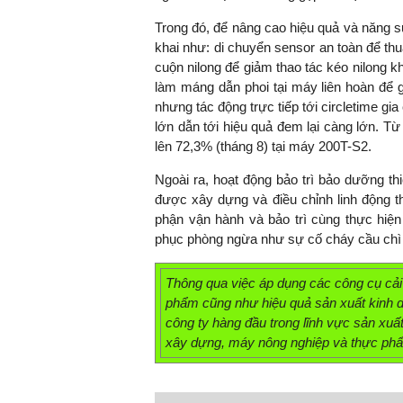
Trong đó, để nâng cao hiệu quả và năng su
khai như: di chuyển sensor an toàn để thu
cuộn nilong để giảm thao tác kéo nilong k
TS. Nguyễn Đức Độ - Ph
làm máng dẫn phoi tại máy liên hoàn để g
Viện Kinh tế Tài chính
nhưng tác động trực tiếp tới circletime gi
lớn dẫn tới hiệu quả đem lại càng lớn. T
"Có rất nhiều vi
lên 72,3% (tháng 8) tại máy 200T-S2.
ngay từ bây giờ 
Ngoài ra, hoạt động bảo trì bảo dưỡng thi
đang được tiến
được xây dựng và điều chỉnh linh động t
đầu tư cho kho
phận vận hành và bảo trì cùng thực hiện
nghệ; ban hành
phục phòng ngừa như sự cố cháy cầu chì 
khuyến khích đổ
khởi nghiệp..."
Thông qua việc áp dụng các công cụ cải 
phẩm cũng như hiệu quả sản xuất kinh do
công ty hàng đầu trong lĩnh vực sản xuấ
xây dựng, máy nông nghiệp và thực p