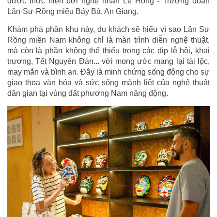
được thực hiện bởi nghệ nhân Lê Hồng - Trưởng đoàn
Lân-Sư-Rồng miếu Bảy Bà, An Giang.
Khám phá phân khu này, du khách sẽ hiểu vì sao Lân Sư
Rồng miền Nam không chỉ là màn trình diễn nghệ thuật,
mà còn là phần không thể thiếu trong các dịp lễ hội, khai
trương, Tết Nguyên Đán... với mong ước mang lại tài lộc,
may mắn và bình an. Đây là minh chứng sống động cho sự
giao thoa văn hóa và sức sống mãnh liệt của nghệ thuật
dân gian tại vùng đất phương Nam năng động.