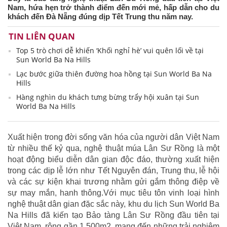
Nam, hứa hẹn trở thành điểm đến mới mẻ, hấp dẫn cho du
khách đến Đà Nẵng đúng dịp Tết Trung thu năm nay.
TIN LIÊN QUAN
Top 5 trò chơi dễ khiến ‘Khối nghỉ hè’ vui quên lối về tại
Sun World Ba Na Hills
Lạc bước giữa thiên đường hoa hồng tại Sun World Ba Na
Hills
Hàng nghìn du khách tưng bừng trẩy hội xuân tại Sun
World Ba Na Hills
Xuất hiện trong đời sống văn hóa của người dân Việt Nam
từ nhiều thế kỷ qua, nghệ thuật múa Lân Sư Rồng là một
hoạt động biểu diễn dân gian độc đáo, thường xuất hiện
trong các dịp lễ lớn như Tết Nguyên đán, Trung thu, lễ hội
và các sự kiện khai trương nhằm gửi gắm thông điệp về
sự may mắn, hanh thông.Với mục tiêu tôn vinh loại hình
nghệ thuật dân gian đặc sắc này, khu du lịch Sun World Ba
Na Hills đã kiến tạo Bảo tàng Lân Sư Rồng đầu tiên tại
Việt Nam, rộng gần 1.500m2, mang đến những trải nghiệm