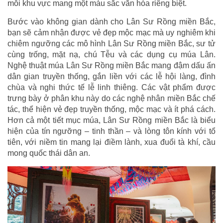
mỗi khu vực mang một màu sắc văn hóa riêng biệt.
Bước vào không gian dành cho Lân Sư Rồng miền Bắc,
bạn sẽ cảm nhận được vẻ đẹp mộc mạc mà uy nghiêm khi
chiêm ngưỡng các mô hình Lân Sư Rồng miền Bắc, sư tử
cùng trống, mặt nạ, chú Tễu và các dụng cụ múa Lân.
Nghệ thuật múa Lân Sư Rồng miền Bắc mang đậm dấu ấn
dân gian truyền thống, gắn liền với các lễ hội làng, đình
chùa và nghi thức tế lễ linh thiêng. Các vật phẩm được
trưng bày ở phân khu này do các nghệ nhân miền Bắc chế
tác, thể hiện vẻ đẹp truyền thống, mộc mạc và ít phá cách.
Hơn cả một tiết mục múa, Lân Sư Rồng miền Bắc là biểu
hiện của tín ngưỡng – tinh thần – và lòng tôn kính với tổ
tiên, với niềm tin mang lại điềm lành, xua đuổi tà khí, cầu
mong quốc thái dân an.