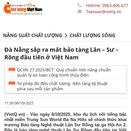
Hotline: 0963.806.677
Toasoan@vietq.vn
NĂNG SUẤT CHẤT LƯỢNG
CHẤT LƯỢNG SỐNG
Đà Nẵng sắp ra mắt bảo tàng Lân – Sư –
Rồng đầu tiên ở Việt Nam
QCVN 27:2025/BCT: Quy chuẩn mới nâng chuẩn
quản lý an toàn công trình thủy điện
Từ phép đo đến chất lượng: Nền tảng kỹ thuật
phía sau mỗi sản phẩm
11:30 06/10/2025
(VietQ.vn) - Vào ngày 6/10/2025, khu du lịch nổi tiếng bậc
nhất miền Trung Sun World Ba Na Hills sẽ chính thức khai
trương Bảo tàng Nghệ thuật Lân Sư Rồng tại ga Hội An 2.
Đây là bảo tàng nghệ thuật Lân Sư Rồng đầu tiên tại Việt