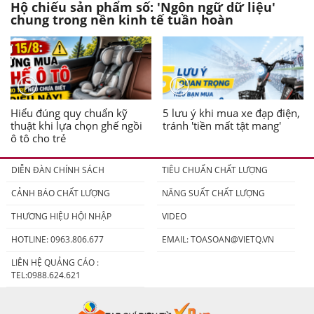
Hộ chiếu sản phẩm số: 'Ngôn ngữ dữ liệu'
chung trong nền kinh tế tuần hoàn
Hiểu đúng quy chuẩn kỹ
5 lưu ý khi mua xe đạp điện,
thuật khi lựa chọn ghế ngồi
tránh 'tiền mất tật mang'
ô tô cho trẻ
DIỄN ĐÀN CHÍNH SÁCH
TIÊU CHUẨN CHẤT LƯỢNG
CẢNH BÁO CHẤT LƯỢNG
NĂNG SUẤT CHẤT LƯỢNG
THƯƠNG HIỆU HỘI NHẬP
VIDEO
HOTLINE: 0963.806.677
EMAIL:
TOASOAN@VIETQ.VN
LIÊN HỆ QUẢNG CÁO :
TEL:0988.624.621