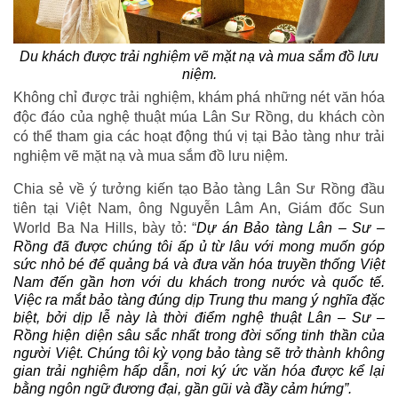
Du khách được trải nghiệm vẽ mặt nạ và mua sắm đồ lưu
niệm.
Không chỉ được trải nghiệm, khám phá những nét văn hóa
độc đáo của nghệ thuật múa Lân Sư Rồng, du khách còn
có thể tham gia các hoạt động thú vị tại Bảo tàng như trải
nghiệm vẽ mặt nạ và mua sắm đồ lưu niệm.
Chia sẻ về ý tưởng kiến tạo Bảo tàng Lân Sư Rồng đầu
tiên tại Việt Nam, ông Nguyễn Lâm An, Giám đốc Sun
World Ba Na Hills, bày tỏ: “
Dự án Bảo tàng Lân – Sư –
Rồng đã được chúng tôi ấp ủ từ lâu với mong muốn góp
sức nhỏ bé để quảng bá và đưa văn hóa truyền thống Việt
Nam đến gần hơn với du khách trong nước và quốc tế.
Việc ra mắt bảo tàng đúng dịp Trung thu mang ý nghĩa đặc
biệt, bởi dịp lễ này là thời điểm nghệ thuật Lân – Sư –
Rồng hiện diện sâu sắc nhất trong đời sống tinh thần của
người Việt. Chúng tôi kỳ vọng bảo tàng sẽ trở thành không
gian trải nghiệm hấp dẫn, nơi ký ức văn hóa được kể lại
bằng ngôn ngữ đương đại, gần gũi và đầy cảm hứng”.