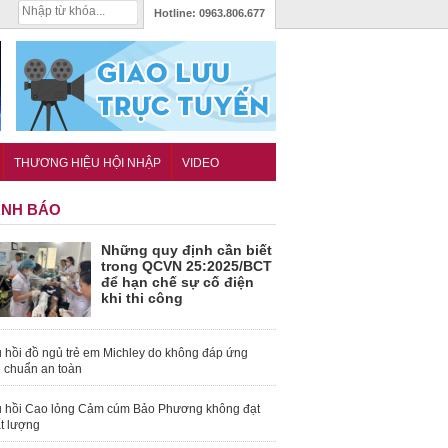
Hotline:
0963.806.677
THƯƠNG HIỆU HỘI NHẬP
VIDEO
NH BÁO
Những quy định cần biết
trong QCVN 25:2025/BCT
để hạn chế sự cố điện
khi thi công
 hồi đồ ngủ trẻ em Michley do không đáp ứng
u chuẩn an toàn
 hồi Cao lỏng Cảm cúm Bảo Phương không đạt
t lượng