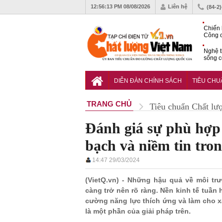
12:56:14 PM
08/08/2026
Liên hệ
(84-2
Chiến 
Công c
hạn ch
Nghệ t
sống c
Vì sao
gia đố
DIỄN ĐÀN CHÍNH SÁCH
TIÊU CH
TRANG CHỦ
Tiêu chuẩn Chất lư
Đánh giá sự phù hợp
bạch và niềm tin tro
14:47 29/03/2024
(VietQ.vn) - Những hậu quả về môi t
càng trở nên rõ ràng. Nền kinh tế tuần
cường năng lực thích ứng và làm cho x
là một phần của giải pháp trên.