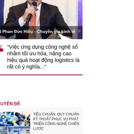
Ông Hoàng Quang Phòn
S Phan Đức Hiếu - Chuyên gia kinh tế
VCCI
"Việc ứng dụng công nghệ số
""Theo tôi, cần 
nhằm tối ưu hóa, nâng cao
gốc rễ về nhận
hiệu quả hoạt động logistics là
nghiệp cần coi
rất có ý nghĩa..."
động hài hoà là
triển..."
UYÊN ĐỀ
TIÊU CHUẨN, QUY CHUẨN
KỸ THUẬT PHỤC VỤ PHÁT
TRIỂN CÔNG NGHỆ CHIẾN
LƯỢC