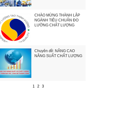
CHÀO MỪNG THÀNH LẬP
NGÀNH TIÊU CHUẨN ĐO
LƯỜNG CHẤT LƯỢNG
Chuyên đề: NÂNG CAO
NĂNG SUẤT CHẤT LƯỢNG
1
2
3