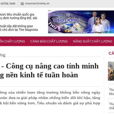
toasoan@vietq.vn
)-43756 3440
lược tiêu chuẩn quốc gia:
ụ định hướng tổng thể, dài
o hoạt động tiêu chuẩn
huật sắp đặt không gian
ó chủ đích tại The Magnolia
 Ghana siết tiêu chuẩn quốc
i với xe cũ nhập khẩu?
UẨN CHẤT LƯỢNG
CẢNH BÁO CHẤT LƯỢNG
NĂNG SUẤT CHẤT LƯỢNG
CẢ
ợng
 - Công cụ nâng cao tính minh
ng nền kinh tế tuần hoàn
Thu
rường của chiến lược tăng trưởng không bền vững ngày
tiê
 hoàn đưa ra giải pháp nhằm chống biến đổi khí hậu, tăng
ã hội bền vững hơn. Tiêu chuẩn và đánh giá sự phù hợp
Thu
chấ