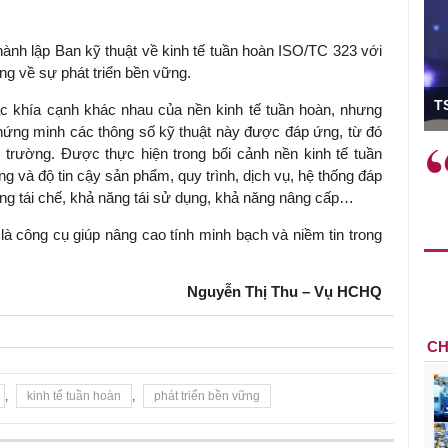
ành lập Ban kỹ thuật về kinh tế tuần hoàn ISO/TC 323 với
ng về sự phát triển bền vững.
ó Viện trưởng
T
ác khía cạnh khác nhau của nền kinh tế tuần hoàn, nhưng
ứng minh các thông số kỹ thuật này được đáp ứng, từ đó
ị trường. Được thực hiện trong bối cảnh nền kinh tế tuần
ệc phải làm
Việc sử dụng hiệu quả chính
g và độ tin cậy sản phẩm, quy trình, dịch vụ, hệ thống đáp
và trên thực tế
sách tài khóa không chỉ mang ý
ăng tái chế, khả năng tái sử dụng, khả năng nâng cấp…
 hành như tăng
nghĩa hỗ trợ ngắn hạn mà còn
a học công
đóng vai trò tạo nền tảng cho
à công cụ giúp nâng cao tính minh bạch và niềm tin trong
 các cơ chế
tăng trưởng bền vững dài hạn.
i mới sáng tạo,
Nguyễn Thị Thu – Vụ HCHQ
CH
,
kinh tế tuần hoàn
,
phát triển bền vững