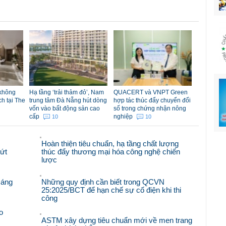
 không
Hạ tầng ‘trải thảm đỏ’, Nam
QUACERT và VNPT Green
ch tại The
trung tâm Đà Nẵng hút dòng
hợp tác thúc đẩy chuyển đổi
vốn vào bất động sản cao
số trong chứng nhận nông
cấp
nghiệp
10
10
Hoàn thiện tiêu chuẩn, hạ tầng chất lượng
bứt
thúc đẩy thương mại hóa công nghệ chiến
lược
sáng
Những quy định cần biết trong QCVN
25:2025/BCT để hạn chế sự cố điện khi thi
công
o
ASTM xây dựng tiêu chuẩn mới về men trang