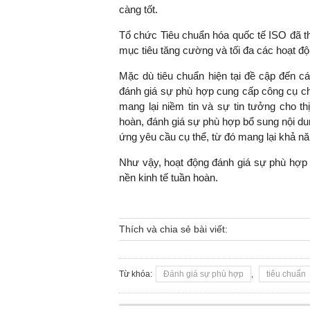
càng tốt.
Tổ chức Tiêu chuẩn hóa quốc tế ISO đã th
mục tiêu tăng cường và tối đa các hoạt độ
TS. Nguyễn Đức Độ - Ph
Viện Kinh tế Tài chính
Mặc dù tiêu chuẩn hiện tại đề cập đến c
đánh giá sự phù hợp cung cấp công cụ ch
mang lại niềm tin và sự tin tưởng cho th
"Có rất nhiều vi
hoàn, đánh giá sự phù hợp bổ sung nội dun
ngay từ bây giờ 
ứng yêu cầu cụ thể, từ đó mang lại khả n
đang được tiến
đầu tư cho kho
Như vậy, hoạt động đánh giá sự phù hợp l
nghệ; ban hành
nền kinh tế tuần hoàn.
khuyến khích đổ
khởi nghiệp..."
Thích và chia sẻ bài viết:
Từ khóa:
Đánh giá sự phù hợp
,
tiêu chuẩn