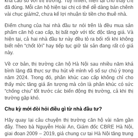
khá cao so với thị trường. Tuy nhiên, hiện tại cho thấy chị
đã đúng. Mỗi căn hộ hiện tại chị có thể dễ dàng bán chênh
vài chục giá/m2, chưa kể lợi nhuận từ tiền cho thuê nhà.
Điểm chung của hai nhà đầu tư nói trên là đều mua sản
phẩm căn hộ cao cấp, bị bất ngờ với tốc độc tăng giá. Và
hiện tại, cả hai nhà đầu tư này đều tỏ ra bối rối khi không
biết nên “chốt lời” hay tiếp tục giữ tài sản đang rất có giá
này.
Về cơ bản, thị trường căn hộ Hà Nội sau nhiều năm khá
bình lặng đã thực sự thu hút về mình vô số sự chú ý trong
năm 2024. Trong đó, phân khúc cao cấp không chỉ cho
thấy mức tăng giá ấn tượng mà còn là phân khúc có sức
“chống chịu” tốt trước các biến động thị trường, cả khi thị
trường gặp khó.
Chu kỳ mới đòi hỏi điều gì từ nhà đầu tư?
Hãy quay lại câu chuyện thị trường căn hộ vài năm gần
đây. Theo bà Nguyễn Hoài An, Giám đốc CBRE Hà Nội,
giai đoạn 2009 – 2019, giá chung cư tại Hà Nội tăng trung