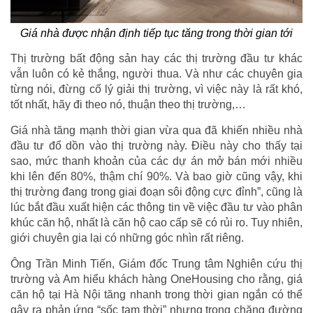
Giá nhà được nhận định tiếp tục tăng trong thời gian tới
Thị trường bất động sản hay các thị trường đầu tư khác
vẫn luôn có kẻ thắng, người thua. Và như các chuyên gia
từng nói, đừng cố lý giải thị trường, vì việc này là rất khó,
tốt nhất, hãy đi theo nó, thuận theo thị trường,…
Giá nhà tăng mạnh thời gian vừa qua đã khiến nhiều nhà
đầu tư đổ dồn vào thị trường này. Điều này cho thấy tại
sao, mức thanh khoản của các dự án mở bán mới nhiều
khi lên đến 80%, thậm chí 90%. Và bao giờ cũng vậy, khi
thị trường đang trong giai đoạn sôi động cực đỉnh”, cũng là
lúc bắt đầu xuất hiện các thông tin về việc đầu tư vào phân
khúc căn hộ, nhất là căn hộ cao cấp sẽ có rủi ro. Tuy nhiên,
giới chuyên gia lại có những góc nhìn rất riêng.
Ông Trần Minh Tiến, Giám đốc Trung tâm Nghiên cứu thị
trường và Am hiểu khách hàng OneHousing cho rằng, giá
căn hộ tại Hà Nội tăng nhanh trong thời gian ngắn có thể
gây ra phản ứng “sốc tạm thời” nhưng trong chặng đường