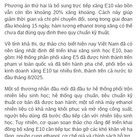
Phương án thứ hai là bổ sung trực tiếp xăng E10 vào bồn
vẫn còn tồn khoảng 20% xăng khoáng. Cách này giúp
giảm thời gian và chi phí chuyển đổi, song trong giai đoạn
đầu khoảng 15 ngày, hàm lượng ethanol trong xăng có thể
chưa đạt đúng quy định theo quy chuẩn kỹ thuật.
Về tính khả thi, dự thảo cho biết hiện nay Việt Nam đã có
nền tảng nhất định để triển khai xăng sinh học E10, bao
gồm: Hệ thống phân phối xăng E5 đã được hình thành trên
phạm vi toàn quốc và đã tiến hành pha chế, phối trộn và
kinh doanh xăng E10 tại nhiều tỉnh, thành trên cả nước từ
đầu tháng 8/2025.
Một số thương nhân đầu mối đã đầu tư hệ thống phối trộn
nhiên liệu sinh học; hệ thống quy chuẩn, tiêu chuẩn kỹ
thuật cơ bản đã được ban hành; một số nhà máy ethanol
nhiên liệu có khả năng khôi phục và mở rộng công suất;
người tiêu dùng đã bước đầu tiếp cận với nhiên liệu sinh
học. Tuy nhiên, cơ quan soạn thảo cho rằng để triển khai
đồng bộ xăng E10 cần tiếp tục tháo gỡ các khó khăn về hạ
tầng, nguồn cung ethanol, cơ chế giá và chính sách hỗ trợ.