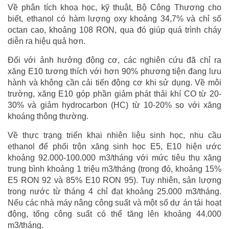
Về phân tích khoa học, kỹ thuật, Bộ Công Thương cho
biết, ethanol có hàm lượng oxy khoảng 34,7% và chỉ số
octan cao, khoảng 108 RON, qua đó giúp quá trình cháy
diễn ra hiệu quả hơn.
Đối với ảnh hưởng động cơ, các nghiên cứu đã chỉ ra
xăng E10 tương thích với hơn 90% phương tiện đang lưu
hành và không cần cải tiến động cơ khi sử dụng. Về môi
trường, xăng E10 góp phần giảm phát thải khí CO từ 20-
30% và giảm hydrocarbon (HC) từ 10-20% so với xăng
khoáng thông thường.
Về thực trạng triển khai nhiên liệu sinh học, nhu cầu
ethanol để phối trộn xăng sinh học E5, E10 hiện ước
khoảng 92.000-100.000 m3/tháng với mức tiêu thụ xăng
trung bình khoảng 1 triệu m3/tháng (trong đó, khoảng 15%
E5 RON 92 và 85% E10 RON 95). Tuy nhiên, sản lượng
trong nước từ tháng 4 chỉ đạt khoảng 25.000 m3/tháng.
Nếu các nhà máy nâng công suất và một số dự án tái hoạt
động, tổng công suất có thể tăng lên khoảng 44.000
m3/tháng.