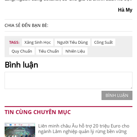
Hà My
CHIA SẺ ĐẾN BẠN BÈ:
Xăng Sinh Học
Người Tiêu Dùng
Công Suất
TAGS:
Quy Chuẩn
Tiêu Chuẩn
Nhiên Liệu
Bình luận
BÌNH LUẬN
TIN CÙNG CHUYÊN MỤC
Liên minh châu Âu hỗ trợ 20 triệu Euro cho
ngành Lâm nghiệp quản lý rừng bền vững