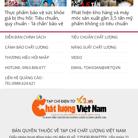
Thực phẩm bảo vệ sức khỏe
Phát hiện kho hàng và máy
giả bị thu hồi: Tiêu chuẩn,
móc sản xuất gần 3,5 tấn mỹ
quy chuẩn - 'lá chắn' bảo vệ
phẩm không có tiêu chuẩn
người tiêu dùng
DIỄN ĐÀN CHÍNH SÁCH
TIÊU CHUẨN CHẤT LƯỢNG
CẢNH BÁO CHẤT LƯỢNG
NĂNG SUẤT CHẤT LƯỢNG
THƯƠNG HIỆU HỘI NHẬP
VIDEO
HOTLINE: 0963.806.677
EMAIL:
TOASOAN@VIETQ.VN
LIÊN HỆ QUẢNG CÁO :
TEL:0988.624.621
BẢN QUYỀN THUỘC VỀ TẠP CHÍ CHẤT LƯỢNG VIỆT NAM
Giấy phép hoạt động báo chí điện tử số: 125/GP-BVHTTDL cấp ngày 11