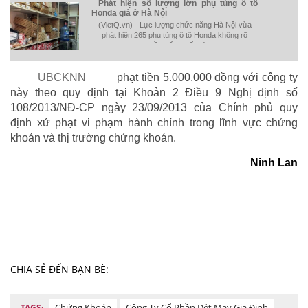
Phát hiện số lượng lớn phụ tùng ô tô
Honda giả ở Hà Nội
(VietQ.vn) - Lực lượng chức năng Hà Nội vừa
phát hiện 265 phụ tùng ô tô Honda không rõ
nguồn gốc, xuất xứ.
UBCKNN
phạt tiền 5.000.000 đồng với công ty
này theo quy định tại Khoản 2 Điều 9 Nghị định số
108/2013/NĐ-CP ngày 23/09/2013 của Chính phủ quy
định xử phạt vi phạm hành chính trong lĩnh vực chứng
khoán và thị trường chứng khoán.
Ninh Lan
CHIA SẺ ĐẾN BẠN BÈ:
Chứng Khoán
Công Ty Cổ Phần Dệt May Gia Định
TAGS: