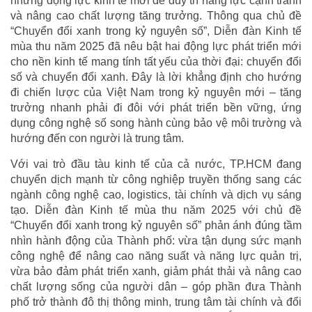
những động lực kinh tế mới để duy trì năng lực cạnh tranh
và nâng cao chất lượng tăng trưởng. Thông qua chủ đề
“Chuyển đổi xanh trong kỷ nguyên số”, Diễn đàn Kinh tế
mùa thu năm 2025 đã nêu bật hai động lực phát triển mới
cho nền kinh tế mang tính tất yếu của thời đại: chuyển đổi
số và chuyển đổi xanh. Đây là lời khẳng định cho hướng
đi chiến lược của Việt Nam trong kỷ nguyên mới – tăng
trưởng nhanh phải đi đôi với phát triển bền vững, ứng
dụng công nghệ số song hành cùng bảo vệ môi trường và
hướng đến con người là trung tâm.
Với vai trò đầu tàu kinh tế của cả nước, TP.HCM đang
chuyển dịch mạnh từ công nghiệp truyền thống sang các
ngành công nghệ cao, logistics, tài chính và dịch vụ sáng
tạo. Diễn đàn Kinh tế mùa thu năm 2025 với chủ đề
“Chuyển đổi xanh trong kỷ nguyên số” phản ánh đúng tầm
nhìn hành động của Thành phố: vừa tận dụng sức mạnh
công nghệ để nâng cao năng suất và năng lực quản trị,
vừa bảo đảm phát triển xanh, giảm phát thải và nâng cao
chất lượng sống của người dân – góp phần đưa Thành
phố trở thành đô thị thông minh, trung tâm tài chính và đổi