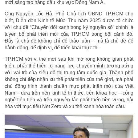
mới sáng tạo hàng đầu khu vực Đông Nam Á.
Ông Nguyễn Lộc Hà, Phó Chủ tịch UBND TP.HCM cho
biết, Diễn đàn Kinh tế Mùa Thu năm 2025 được tổ chức
với chủ đề “Chuyển đổi xanh trong kỷ nguyên số” chính là
tuyên bố phát triển mới của TP.HCM trong bối cảnh đó.
Đây là chủ đề không chỉ để thảo luận – mà là chủ đề để
hành động, để định vị, để triển khai thực thi.
TP.HCM với vị thế mới sau khi mở rộng không gian phát
triển, phải thể hiện rõ năng lực chuyển mình tương xứng
với vai trò của siêu đô thị trung tâm quốc gia. Thành phố
không chỉ tiếp nhận xu thế phát triển của thế giới, mà phải
chủ động hình thành chuẩn mực phát triển mới của Việt
Nam – dựa trên nền kinh tế tri thức, trên khoa học – công
nghệ tiên tiến và trên nguyên tắc phát triển bền vững, hài
hòa với mục tiêu Net Zero và xu thế xanh hóa toàn cầu.