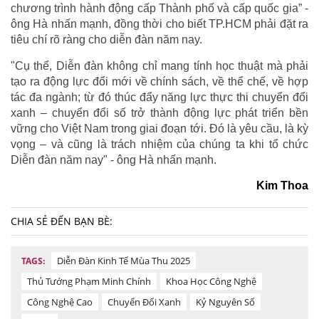
chương trình hành động cấp Thành phố và cấp quốc gia” -
ông Hà nhấn mạnh, đồng thời cho biết TP.HCM phải đặt ra
tiêu chí rõ ràng cho diễn đàn năm nay.
"Cụ thể, Diễn đàn không chỉ mang tính học thuật mà phải
tạo ra động lực đổi mới về chính sách, về thể chế, về hợp
tác đa ngành; từ đó thúc đẩy năng lực thực thi chuyển đổi
xanh – chuyển đổi số trở thành động lực phát triển bền
vững cho Việt Nam trong giai đoạn tới. Đó là yêu cầu, là kỳ
vọng – và cũng là trách nhiệm của chúng ta khi tổ chức
Diễn đàn năm nay" - ông Hà nhấn mạnh.
Kim Thoa
CHIA SẺ ĐẾN BẠN BÈ:
Diễn Đàn Kinh Tế Mùa Thu 2025
TAGS:
Thủ Tướng Phạm Minh Chính
Khoa Học Công Nghệ
Công Nghệ Cao
Chuyển Đổi Xanh
Kỷ Nguyên Số