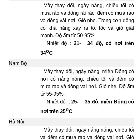
Mây thay đổi, ngày nắng, chiều tối có
mưa rào và dông rải rác, đêm có mưa rào
và dông vài nơi. Gió nhẹ. Trong cơn dông
có khả năng xảy ra tố, lốc và gió giật
mạnh. Độ ẩm từ 50-95%.
Nhiệt độ
:
21-
34 độ, có nơi trên
o
34
C
Nam Bộ
Mây thay đổi, ngày nắng, miền Đông có
nơi có nắng nóng, chiều tối và đêm có
mưa rào và dông vài nơi. Gió nhẹ. Độ ẩm
từ 55-95%.
Nhiệt độ
:
25-
35 độ, miền Đông có
o
nơi trên 35
C
Hà Nội
Mây thay đổi, ngày nắng nóng, chiều tối
và đêm có mưa rào và dông vài nơi. Gió