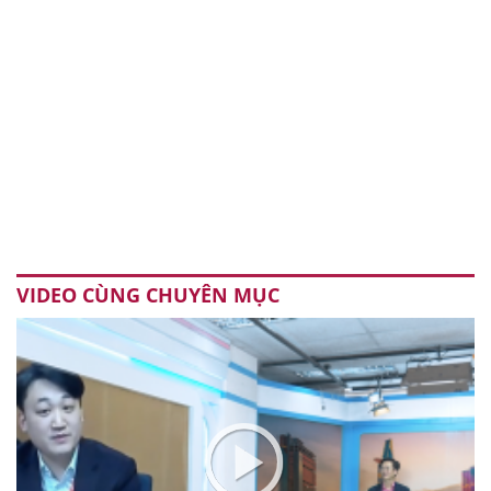
VIDEO CÙNG CHUYÊN MỤC