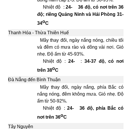
Nhiệt độ
:
24-
36 độ, có nơi trên 36
độ; riêng Quảng Ninh và Hải Phòng 31-
o
34
C
Thanh Hóa - Thừa Thiên Huế
Mây thay đổi, ngày nắng nóng, chiều tối
và đêm có mưa rào và dông vài nơi. Gió
nhẹ. Độ ẩm từ 45-93%.
Nhiệt độ
:
24-
:
34-37 độ, có nơi
o
trên 38
C
Đà Nẵng đến Bình Thuận
Mây thay đổi, ngày nắng, phía Bắc có
nắng nóng, đêm không mưa. Gió nhẹ. Độ
ẩm từ 50-92%.
Nhiệt độ
:
24-
36 độ, phía Bắc có
o
nơi trên 36
C
Tây Nguyên