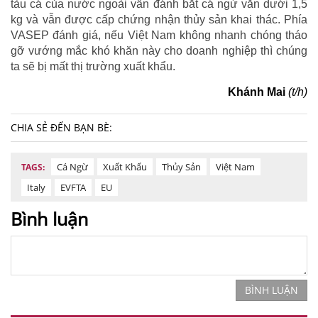
tàu cá của nước ngoài vẫn đánh bắt cá ngừ vằn dưới 1,5
kg và vẫn được cấp chứng nhận thủy sản khai thác. Phía
VASEP đánh giá, nếu Việt Nam không nhanh chóng tháo
gỡ vướng mắc khó khăn này cho doanh nghiệp thì chúng
ta sẽ bị mất thị trường xuất khẩu.
Khánh Mai
(t/h)
CHIA SẺ ĐẾN BẠN BÈ:
Cá Ngừ
Xuất Khẩu
Thủy Sản
Việt Nam
TAGS:
Italy
EVFTA
EU
Bình luận
BÌNH LUẬN