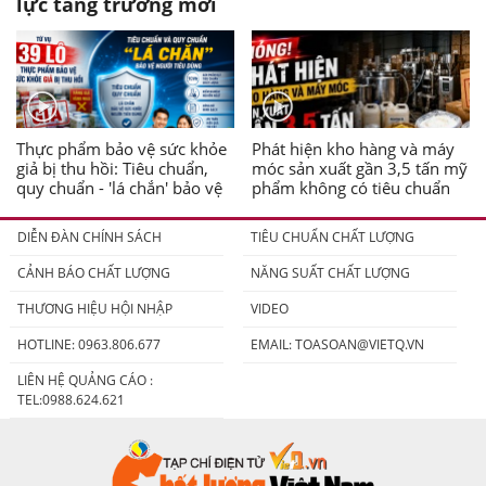
lực tăng trưởng mới
Thực phẩm bảo vệ sức khỏe
Phát hiện kho hàng và máy
giả bị thu hồi: Tiêu chuẩn,
móc sản xuất gần 3,5 tấn mỹ
quy chuẩn - 'lá chắn' bảo vệ
phẩm không có tiêu chuẩn
người tiêu dùng
DIỄN ĐÀN CHÍNH SÁCH
TIÊU CHUẨN CHẤT LƯỢNG
CẢNH BÁO CHẤT LƯỢNG
NĂNG SUẤT CHẤT LƯỢNG
THƯƠNG HIỆU HỘI NHẬP
VIDEO
HOTLINE: 0963.806.677
EMAIL:
TOASOAN@VIETQ.VN
LIÊN HỆ QUẢNG CÁO :
TEL:0988.624.621