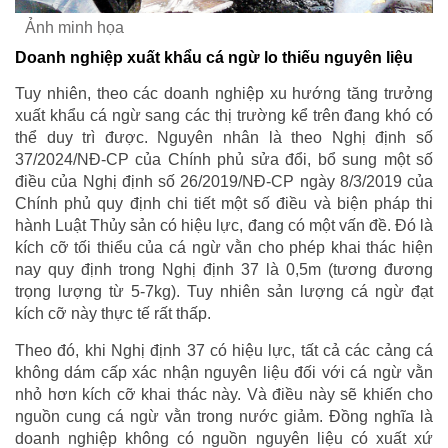
Ảnh minh họa
Doanh nghiệp xuất khẩu cá ngừ lo thiếu nguyên liệu
Tuy nhiên, theo các doanh nghiệp xu hướng tăng trưởng
xuất khẩu cá ngừ sang các thị trường kể trên đang khó có
thể duy trì được. Nguyên nhân là theo Nghị định số
37/2024/NĐ-CP của Chính phủ sửa đổi, bổ sung một số
điều của Nghị định số 26/2019/NĐ-CP ngày 8/3/2019 của
Chính phủ quy định chi tiết một số điều và biện pháp thi
hành Luật Thủy sản có hiệu lực, đang có một vấn đề. Đó là
kích cỡ tối thiểu của cá ngừ vằn cho phép khai thác hiện
nay quy định trong Nghị định 37 là 0,5m (tương đương
trọng lượng từ 5-7kg). Tuy nhiên sản lượng cá ngừ đạt
kích cỡ này thực tế rất thấp.
Theo đó, khi Nghị định 37 có hiệu lực, tất cả các cảng cá
không dám cấp xác nhận nguyên liệu đối với cá ngừ vằn
nhỏ hơn kích cỡ khai thác này. Và điều này sẽ khiến cho
nguồn cung cá ngừ vằn trong nước giảm. Đồng nghĩa là
doanh nghiệp không có nguồn nguyên liệu có xuất xứ