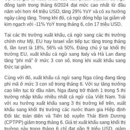
đông lạnh trong tháng 6/2024 đạt mức cao nhất từ đầu
năm với hơn 44 triệu USD, tăng 29% YoY và có xu hướng
ngày càng tăng. Trong khi đó, cá ngừ đóng hộp lại giảm về
kim ngạch với -11% YoY trong tháng 6, còn 17 triệu USD.
Tại các thị trường xuất khẩu, cá ngừ sang các thị trường
chính như Mỹ, EU hay Israel vẫn tiếp tục tăng trong tháng
6, lần lượt là 18%, 56% và 50%. Đáng chú ý tại khối thị
trường EU, xuất khẩu cá ngừ sang Italy và Hà Lan đang
tăng “phi mã” ở mức 3 con số, trong khi xuất khẩu sang
Đức lại giảm.
Cùng với đó, xuất khẩu cá ngừ sang Nga cũng đang tăng
phi mã ở mức 3 con số trong tháng 6. Với sự tăng trưởng
cao liên tục từ đầu năm, Nga đang trở thành 1 trong 5 thị
trường nhập khẩu nhiều nhất cá ngừ của Việt Nam. Trái
với xu hướng xuất khẩu sang 3 thị trường kể trên, xuất
khẩu sang khối thị trường các nước tham gia Hiệp định
Đối tác toàn diện và Tiến bộ xuyên Thái Bình Dương
(CPTPP) giảm trong tháng 6. Giá trị xuất khẩu sang khối thị
trường này trong tháng 6 chỉ đạt gần 9 triệu USD, giảm