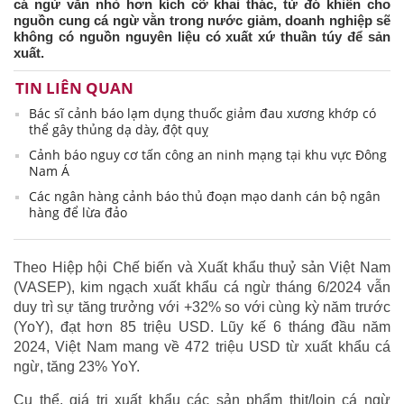
cá ngừ vằn nhỏ hơn kích cỡ khai thác, từ đó khiến cho
nguồn cung cá ngừ vằn trong nước giảm, doanh nghiệp sẽ
không có nguồn nguyên liệu có xuất xứ thuần túy để sản
xuất.
TIN LIÊN QUAN
Bác sĩ cảnh báo lạm dụng thuốc giảm đau xương khớp có
thể gây thủng dạ dày, đột quỵ
Cảnh báo nguy cơ tấn công an ninh mạng tại khu vực Đông
Nam Á
Các ngân hàng cảnh báo thủ đoạn mạo danh cán bộ ngân
hàng để lừa đảo
Theo Hiệp hội Chế biến và Xuất khẩu thuỷ sản Việt Nam
(VASEP), kim ngạch xuất khẩu cá ngừ tháng 6/2024 vẫn
duy trì sự tăng trưởng với +32% so với cùng kỳ năm trước
(YoY), đạt hơn 85 triệu USD. Lũy kế 6 tháng đầu năm
2024, Việt Nam mang về 472 triệu USD từ xuất khẩu cá
ngừ, tăng 23% YoY.
Cụ thể, giá trị xuất khẩu các sản phẩm thịt/loin cá ngừ